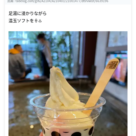
出典：
tabelog.com/gifu/A2104/A210403/21001477/dtlrvwlst/6639196
足湯に浸かりながら
温玉ソフトを🍦♨️