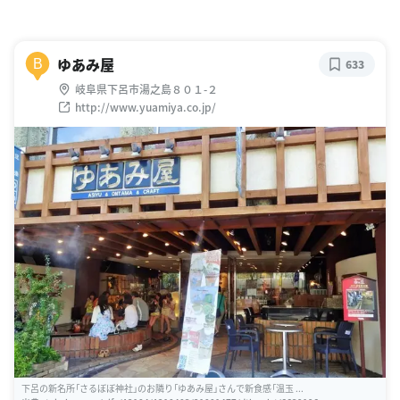
ゆあみ屋
B
633
岐阜県下呂市湯之島８０１-２
http://www.yuamiya.co.jp/
下呂の新名所「さるぼぼ神社」のお隣り「ゆあみ屋」さんで新食感「温玉 ...