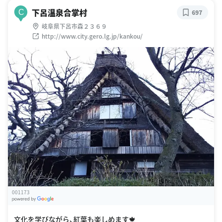
下呂温泉合掌村
C
697
岐阜県下呂市森２３６９
http://www.city.gero.lg.jp/kankou/
001173
G
oogle Places
文化を学びながら、紅葉も楽しめます🍁