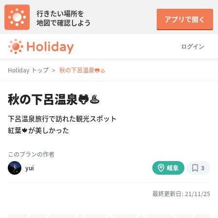
行きたい場所を
アプリで開く
地図で確認しよう
ログイン
Holiday トップ
秋の下呂温泉🐸♨️
秋の下呂温泉🐸♨️
下呂温泉旅行で訪れた観光スポット
紅葉🍁が美しかった
このプランの作者
yui
岐阜
3
最終更新日: 21/11/25