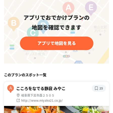
このプランのスポット一覧
こころをなでる静寂 みやこ
A
25
岐阜県下呂市森２５０５
http://www.miyako21.co.jp/