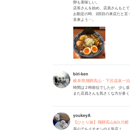
卵も美味しい。
店長さんを始め、店員さんもとて
お勘定の時、2回目の来店だと言
非来よう‥。
biri-ken
岐阜県飛騨高山・下呂温泉一泊
時間は２時前位でしたが、少し並
また店員さんも気さくな方が多く
youkeyA
【ひとり旅】飛騨高山&白川郷 1
高山でもイチオシの人気店！