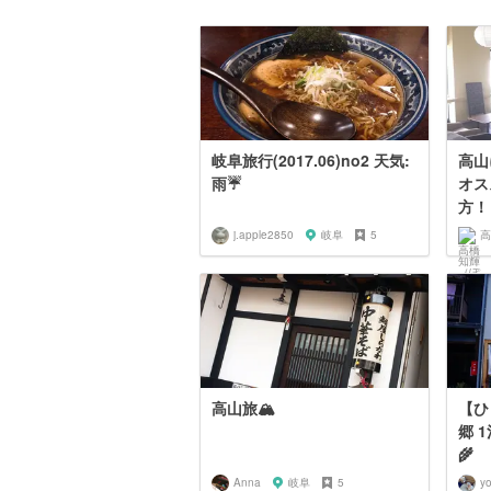
岐阜旅行(2017.06)no2 天気:
高山
雨☔️
オス
方！
j.apple2850
岐阜
5
高山旅🏔
【ひ
郷 
🌾
Anna
岐阜
5
y