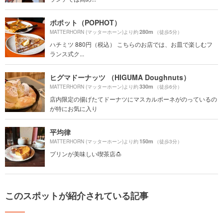
ポポット（POPHOT）
280m
MATTERHORN (マッターホーン)より約
（徒歩5分）
ハチミツ 880円（税込） こちらのお店では、お皿で楽しむフ
ランス式ク...
ヒグマドーナッツ （HIGUMA Doughnuts）
330m
MATTERHORN (マッターホーン)より約
（徒歩6分）
店内限定の揚げたてドーナツにマスカルポーネがのっているの
が特にお気に入り
平均律
150m
MATTERHORN (マッターホーン)より約
（徒歩3分）
プリンが美味しい喫茶店🍮
このスポットが紹介されている記事