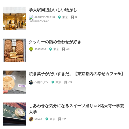
学大駅周辺おいしい物探し
Jasuminetea28
東京
8
クッキーの詰め合わせが好き
ssssssss
東京
40
焼き菓子がだいすきだ。【東京都内の幸せカフェ☕️】
☕️棚ログ☕️
東京
63
しあわせな気分になるスイーツ巡り☺︎♪祐天寺〜学芸
大学
MIWA
東京
22