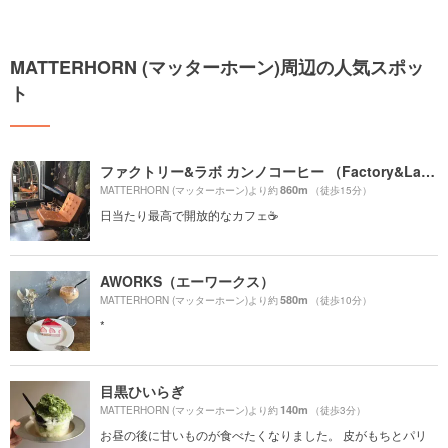
MATTERHORN (マッターホーン)周辺の人気スポッ
ト
ファクトリー&ラボ カンノコーヒー （Factory&Labo 神乃珈琲）
860m
MATTERHORN (マッターホーン)より約
（徒歩15分）
日当たり最高で開放的なカフェ☕️
AWORKS（エーワークス）
580m
MATTERHORN (マッターホーン)より約
（徒歩10分）
*
目黒ひいらぎ
140m
MATTERHORN (マッターホーン)より約
（徒歩3分）
お昼の後に甘いものが食べたくなりました。 皮がもちとパリ