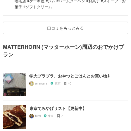
喫茶店 #ケーキ屋 #ジム #バームクーヘン #お菓子 #スイーツ・お
菓子 #ソフトクリーム
口コミをもっとみる
MATTERHORN (マッターホーン)周辺のおでかけプ
ラン
学大ブラブラ、おやつとごはんとお買い物♪
unanana
東京
40
東京てみやげリスト【更新中】
fumi
東京
7