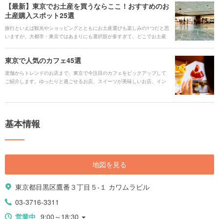
【最新】東京でお土産を買うならここ！おすすめのお
土産購入スポット25選
旅行といえば観光やショッピングとともにお土産選びも楽しみの1つだと思
いますが、大都市・東京ではあまりにも選択肢が多すぎて、どこでお土産
を買えばいいかと迷う方も多いかもしれません。 今回は主要な駅周辺の商
業施設や空港、人気観光スポット、そして商業施設などに出店していない
東京で人気のカフェ45選
お菓子店まで、東京のお土産が購入できるスポットをご紹介します。ぜひ
参考にして、さらに東京旅行を満喫してください。
老舗からトレンドのお店まで、東京で今注目のカフェをピックアップして
ご紹介します。ゆったりと過ごせるお店、スイーツが美味しいお店、イン
テリアが素敵なお店など、様々なカフェをお気に入りのエリアで探してみ
てください。
基本情報
地図を見る
東京都目黒区鷹番３丁目５-１ カワムラビル
03-3716-3311
営業中
9:00～18:30