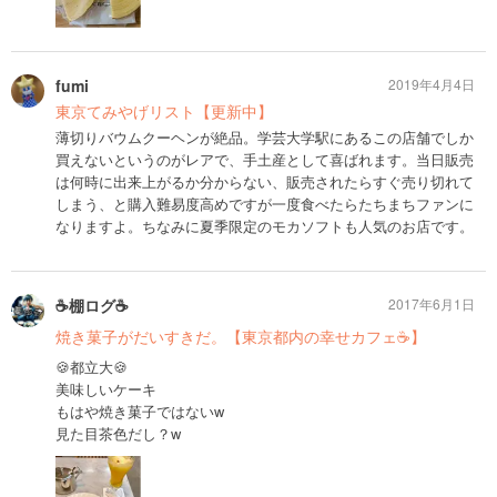
fumi
2019年4月4日
東京てみやげリスト【更新中】
薄切りバウムクーヘンが絶品。学芸大学駅にあるこの店舗でしか
買えないというのがレアで、手土産として喜ばれます。当日販売
は何時に出来上がるか分からない、販売されたらすぐ売り切れて
しまう、と購入難易度高めですが一度食べたらたちまちファンに
なりますよ。ちなみに夏季限定のモカソフトも人気のお店です。
☕️棚ログ☕️
2017年6月1日
焼き菓子がだいすきだ。【東京都内の幸せカフェ☕️】
🍪都立大🍪
美味しいケーキ
もはや焼き菓子ではないw
見た目茶色だし？w