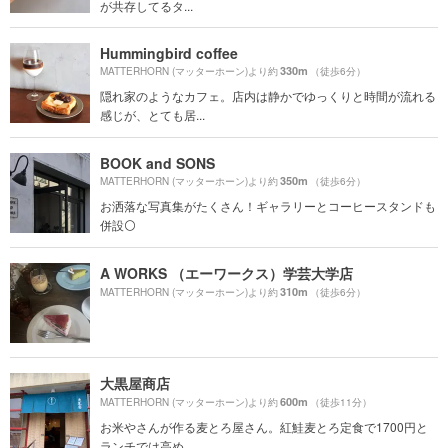
が共存してるタ...
Hummingbird coffee
330m
MATTERHORN (マッターホーン)より約
（徒歩6分）
隠れ家のようなカフェ。店内は静かでゆっくりと時間が流れる
感じが、とても居...
BOOK and SONS
350m
MATTERHORN (マッターホーン)より約
（徒歩6分）
お洒落な写真集がたくさん！ギャラリーとコーヒースタンドも
併設⚪️
A WORKS （エーワークス）学芸大学店
310m
MATTERHORN (マッターホーン)より約
（徒歩6分）
大黒屋商店
600m
MATTERHORN (マッターホーン)より約
（徒歩11分）
お米やさんが作る麦とろ屋さん。紅鮭麦とろ定食で1700円と
ランチでは高め...