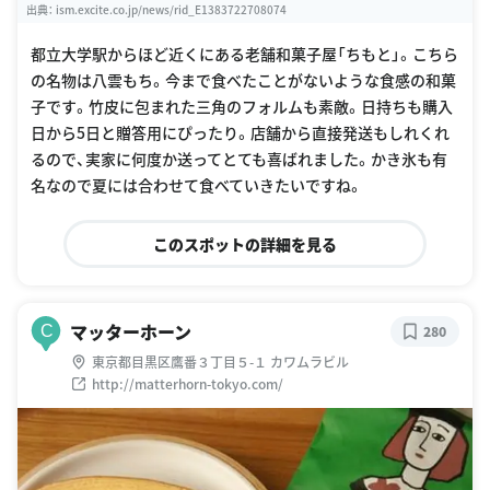
出典：
ism.excite.co.jp/news/rid_E1383722708074
都立大学駅からほど近くにある老舗和菓子屋「ちもと」。こちら
の名物は八雲もち。今まで食べたことがないような食感の和菓
子です。竹皮に包まれた三角のフォルムも素敵。日持ちも購入
日から5日と贈答用にぴったり。店舗から直接発送もしれくれ
るので、実家に何度か送ってとても喜ばれました。かき氷も有
名なので夏には合わせて食べていきたいですね。
このスポットの詳細を見る
マッターホーン
C
280
東京都目黒区鷹番３丁目５-１ カワムラビル
http://matterhorn-tokyo.com/