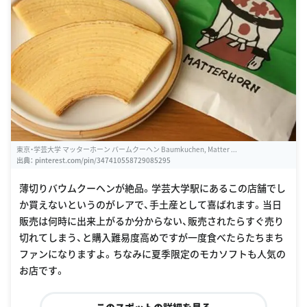
東京・学芸大学 マッターホーン バームクーヘン Baumkuchen, Matter ...
出典：
pinterest.com/pin/347410558729085295
薄切りバウムクーヘンが絶品。学芸大学駅にあるこの店舗でし
か買えないというのがレアで、手土産として喜ばれます。当日
販売は何時に出来上がるか分からない、販売されたらすぐ売り
切れてしまう、と購入難易度高めですが一度食べたらたちまち
ファンになりますよ。ちなみに夏季限定のモカソフトも人気の
お店です。
このスポットの詳細を見る