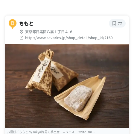
ちもと
B
77
東京都目黒区八雲１丁目４-６
http://www.savarins.jp/shop_detail/shop_id/2169
八雲餅／ちもと by Tokyo的 男の手土産｜ニュース｜Excite ism ...