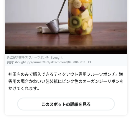
近江屋洋菓子店 フルーツポンチ | i bought
出典：
ibought.jp/gourmet/859/attachment/09_006_011_13
神田店のみで購入できるテイクアウト専用フルーツポンチ。贈
答用の場合かわいい包装紙にピンク色のオーガンジーリボンを
かけてくれます。
このスポットの詳細を見る