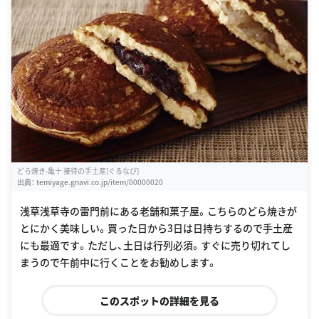
どら焼き-亀十 接待の手土産[ぐるなび]
出典：
temiyage.gnavi.co.jp/item/00000020
浅草浅草寺の雷門前にある老舗和菓子屋。こちらのどら焼きが
とにかく美味しい。買った日から3日は日持ちするので手土産
にも最適です。ただし、土日は行列必須。すぐに売り切れてし
まうので午前中に行くことをお勧めします。
このスポットの詳細を見る