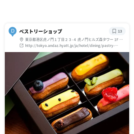
ペストリーショップ
D
13
東京都港区虎ノ門１丁目２３-４ 虎ノ門ヒルズ森タワー 1F ア
ンダーズ 東京
http://tokyo.andaz.hyatt.jp/ja/hotel/dining/pastry-
shop.html