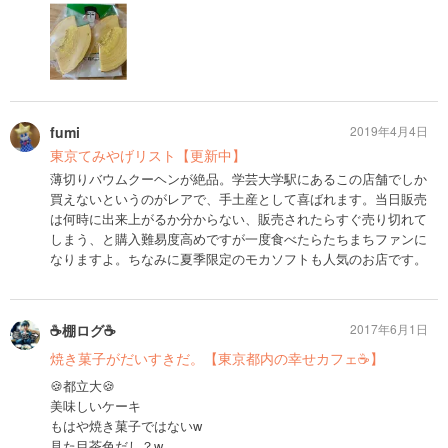
fumi
2019年4月4日
東京てみやげリスト【更新中】
薄切りバウムクーヘンが絶品。学芸大学駅にあるこの店舗でしか
買えないというのがレアで、手土産として喜ばれます。当日販売
は何時に出来上がるか分からない、販売されたらすぐ売り切れて
しまう、と購入難易度高めですが一度食べたらたちまちファンに
なりますよ。ちなみに夏季限定のモカソフトも人気のお店です。
☕️棚ログ☕️
2017年6月1日
焼き菓子がだいすきだ。【東京都内の幸せカフェ☕️】
🍪都立大🍪
美味しいケーキ
もはや焼き菓子ではないw
見た目茶色だし？w