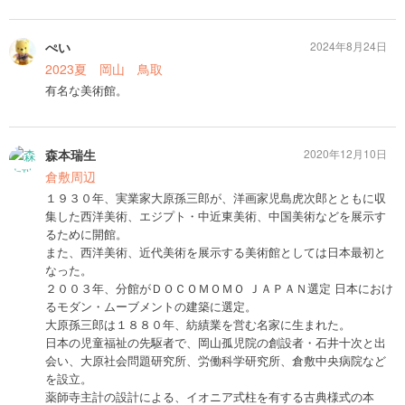
ぺい
2024年8月24日
2023夏 岡山 鳥取
有名な美術館。
森本瑞生
2020年12月10日
倉敷周辺
１９３０年、実業家大原孫三郎が、洋画家児島虎次郎とともに収
集した西洋美術、エジプト・中近東美術、中国美術などを展示す
るために開館。
また、西洋美術、近代美術を展示する美術館としては日本最初と
なった。
２００３年、分館がＤＯＣＯＭＯＭＯ ＪＡＰＡＮ選定 日本におけ
るモダン・ムーブメントの建築に選定。
大原孫三郎は１８８０年、紡績業を営む名家に生まれた。
日本の児童福祉の先駆者で、岡山孤児院の創設者・石井十次と出
会い、大原社会問題研究所、労働科学研究所、倉敷中央病院など
を設立。
薬師寺主計の設計による、イオニア式柱を有する古典様式の本