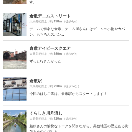
す。
倉敷デニムストリート
190m
大原美術館より約
（徒歩4分）
デニムで有名な倉敷。デニム屋さんにはデニムの小物やカバ
ン、もちろんズボン...
倉敷アイビースクエア
350m
大原美術館より約
（徒歩6分）
ずっと行きたかった
倉敷駅
790m
大原美術館より約
（徒歩14分）
今回のはしご酒は、倉敷駅からスタートします！
くらしき川舟流し
120m
大原美術館より約
（徒歩3分）
船頭さんの愉快なトークを聞きながら、美観地区の歴史ある街
並みをのんびりと...