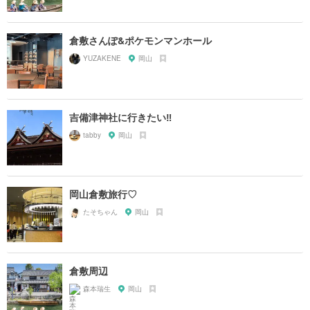
倉敷さんぽ&ポケモンマンホール
YUZAKENE
岡山
吉備津神社に行きたい‼️
tabby
岡山
岡山倉敷旅行♡
たそちゃん
岡山
倉敷周辺
森本瑞生
岡山