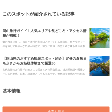
このスポットが紹介されている記事
岡山旅行ガイド！人気エリアや見どころ・アクセス情
報が満載！
瀬戸内海に面し、四国と本州の玄関口となっている岡山県。雨が少なく一
年を通して穏やかな気候が特徴で、観光に最適。白壁土蔵が建ち並ぶ倉敷
美観地区は、岡山では外せない観光スポットとして人気です。そのほか、
岡山城、後楽園、吉備津神社など全国的にも有名で魅力的なスポットが点
【岡山県のおすすめ観光スポット紹介】定番の倉敷ま
在しています。 ご当地グルメも旅の醍醐味。特産のフルーツ、ひるぜん焼
ち歩きからお姫様体験まで厳選30
きそばなど、美味しいものもたくさん。魅力あふれる岡山県をご紹介しま
す。
古代吉備の文化発祥の地として栄えてきた岡山県は、桃太郎伝説や国産ジ
ーンズの聖地、日本刀の産地としても有名です。倉敷の美観地区や特別名
勝後楽園など美しい景色を楽しめるスポットのほかにも、無人島を貸し切
っての体験やいがらしゆみこ博物館でのお姫様体験など家族で楽しめるス
ポットもたくさんあります。ここでは初めて岡山県に行く方や、デートや
基本情報
家族旅行におすすめのスポットを厳選してご紹介します。
地図を見る