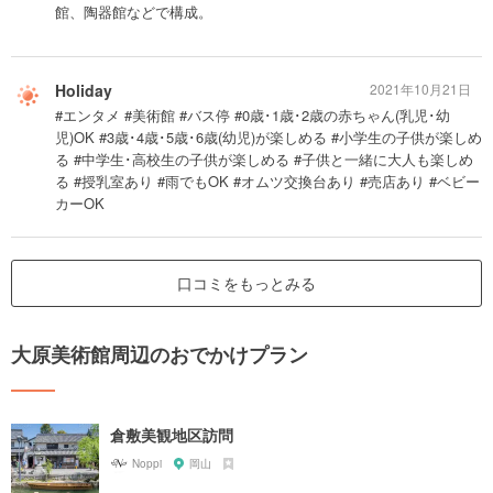
館、陶器館などで構成。
Holiday
2021年10月21日
#エンタメ #美術館 #バス停 #0歳･1歳･2歳の赤ちゃん(乳児･幼
児)OK #3歳･4歳･5歳･6歳(幼児)が楽しめる #小学生の子供が楽しめ
る #中学生･高校生の子供が楽しめる #子供と一緒に大人も楽しめ
る #授乳室あり #雨でもOK #オムツ交換台あり #売店あり #ベビー
カーOK
口コミをもっとみる
大原美術館周辺のおでかけプラン
倉敷美観地区訪問
Noppi
岡山