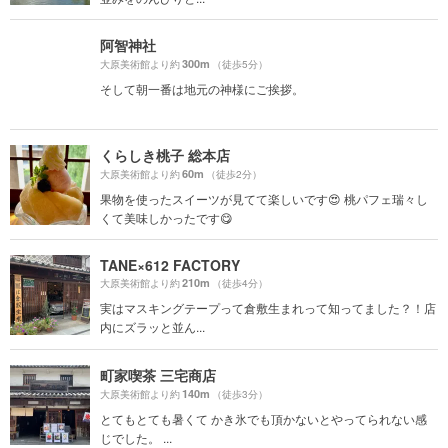
阿智神社
300m
大原美術館より約
（徒歩5分）
そして朝一番は地元の神様にご挨拶。
くらしき桃子 総本店
60m
大原美術館より約
（徒歩2分）
果物を使ったスイーツが見てて楽しいです😍 桃パフェ瑞々し
くて美味しかったです😋
TANE×612 FACTORY
210m
大原美術館より約
（徒歩4分）
実はマスキングテープって倉敷生まれって知ってました？！店
内にズラッと並ん...
町家喫茶 三宅商店
140m
大原美術館より約
（徒歩3分）
とてもとても暑くて かき氷でも頂かないとやってられない感
じでした。 ...