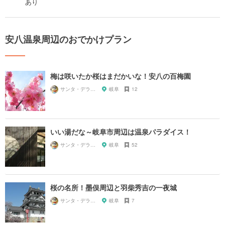
あり
安八温泉周辺のおでかけプラン
梅は咲いたか桜はまだかいな！安八の百梅園
サンタ・デラックス
岐阜
12
いい湯だな～岐阜市周辺は温泉パラダイス！
サンタ・デラックス
岐阜
52
桜の名所！墨俣周辺と羽柴秀吉の一夜城
サンタ・デラックス
岐阜
7