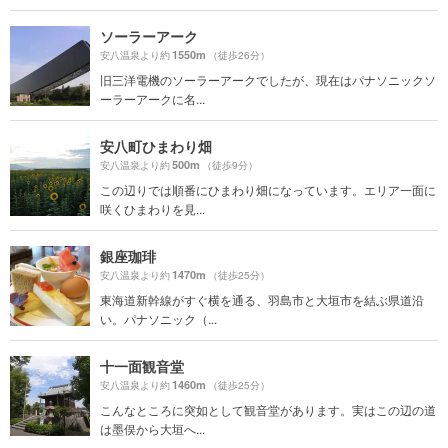
ソーラーアーク
1550m
安八温泉より約
（徒歩26分）
旧三洋電機のソーラーアークでしたが、現在はパナソニックソ
ーラーアークに名...
安八町ひまわり畑
500m
安八温泉より約
（徒歩9分）
この辺りでは順番にひまわり畑になっています。エリア一面に
咲くひまわりを見...
銀座珈琲
1470m
安八温泉より約
（徒歩25分）
東海道新幹線がすぐ横を通る、羽島市と大垣市を結ぶ県道沿
い。パナソニック（...
十一面観音堂
1460m
安八温泉より約
（徒歩25分）
こんなところに突如として観音堂があります。実はこの辺の道
は墨俣から大垣へ...