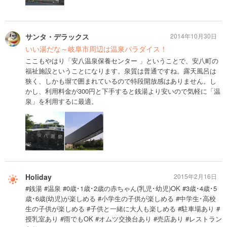
サンタ・デラックス
2014年10月30日
いい湯だな～岐阜市周辺は温泉パラダイス！
ここもやはり「安八温泉保養センター 」ということで、安八町の
福祉施設ということになります。泉質は普通ですね。露天風呂は
狭く、しかも塀で囲まれているので特段開放感はありません。し
かし、利用料金が300円と下手すると銭湯より安いので気軽に「温
泉」を利用するに最適。
Holiday
2015年2月16日
#銭湯 #温泉 #0歳･1歳･2歳の赤ちゃん(乳児･幼児)OK #3歳･4歳･5
歳･6歳(幼児)が楽しめる #小学生の子供が楽しめる #中学生･高校
生の子供が楽しめる #子供と一緒に大人も楽しめる #駐車場あり #
授乳室あり #雨でもOK #オムツ交換台あり #売店あり #レストラン