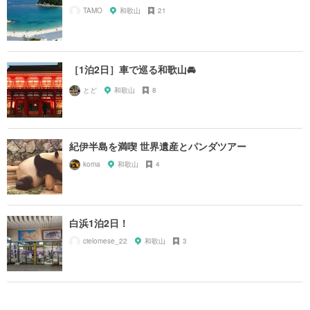
TAMO
和歌山
21
［1泊2日］車で巡る和歌山🚘
とど
和歌山
8
紀伊半島を満喫 世界遺産とパンダツアー
koma
和歌山
4
白浜1泊2日！
cielomese_22
和歌山
3