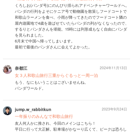
くろしお(パンダ号)にのんびり揺られアドベンチャーワールドへ。
パンダの行列をよそにケニア号で動物園を散策しフードコートで
和歌山ラーメンを食べ、小雨が降ってきたのでフードコート隣の
屋内遊園地で4歳を遊ばせていたらパンダの列がなくなったので、
するりとパンダさんを堪能。15時には列形成もなく自由にパンダ
を見られました。
6月末で中国へ帰ってしまいます。
最初で最後のパンダさんに会えてよかった。
奈都江
2024年11月13日
女３人和歌山旅行三重からぐるっと一周一泊
もう、なにもいうことはございませんね。
パンダワールド。
jump.w_rabbitkun
2023年9月24日
一年振りのみんなで和歌山旅行
友人何人かに推され、今回のメインはこちら！
平日に行って大正解。駐車場がかなーり広くて、ピークは恐ろし