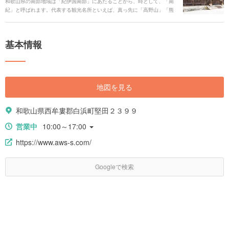
和歌山県の南部地域は「紀伊国南部」にあたることから、時として、「南
人びとが訪れる「アドベンチャーワールド」を、より楽しむことができる
紀」と呼ばれます。代表する観光名所といえば、真っ先に「高野山」「熊
情報を、たくさんお届けします。
野古道」を思い浮かべる人も多いことでしょう。その他にも、美しい海岸
からの眺望を楽しめたり、温泉が湧いていることも魅力です。素晴らしい
絶景や秘境を巡れる、定番から穴場までの和歌山県のスポットをご紹介し
基本情報
ます。
地図を見る
和歌山県西牟婁郡白浜町堅田２３９９
営業中
10:00～17:00
https://www.aws-s.com/
Googleで検索