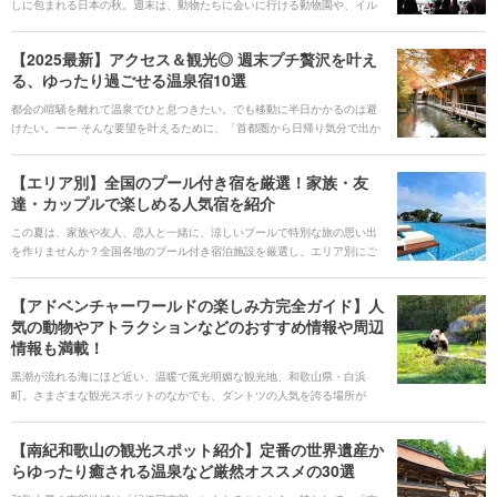
しに包まれる日本の秋。週末は、動物たちに会いに行ける動物園や、イル
カ・ペンギンが泳ぐ水族館へ！家族旅やカップル旅にぴったりの“行楽ステ
イ”に出かけてみませんか？ 今回は全国の人気動物園と水族館へのアクセス
【2025最新】アクセス＆観光◎ 週末プチ贅沢を叶え
が良いおすすめ宿をご紹介。パンダやジンベエザメ、イルカのパフォーマ
る、ゆったり過ごせる温泉宿10選
ンスまで—秋空の下で見て、学んで、癒やされる時間をどうぞ。 気になる
宿を見つけたら、心からおすすめできる宿泊施設のみをご紹介するホテ
都会の喧騒を離れて温泉でひと息つきたい。でも移動に半日かかるのは避
ル・旅館の宿泊予約サービス<b><u>[Relux(リラックス)](https://rlx.jp/)</u>
けたい。ーー そんな要望を叶えるために、「首都圏から日帰り気分で出か
</b>で予約しましょう。 提供：KDDI株式会社
けられる箱根・草津」、「中部圏からふらりと訪ねられる下呂・犬山」
「関西圏からアクセス抜群の有馬・城崎」など、観光スポットも近く、主
【エリア別】全国のプール付き宿を厳選！家族・友
要な都市から足を運びやすい温泉地の宿を厳選しました。 客室露天で渓谷
達・カップルで楽しめる人気宿を紹介
を独占できるラグジュアリー旅館から、歴史情緒あふれる老舗までライン
アップは多彩。週末の小旅行や連休のリフレッシュ旅に、次の温泉ステイ
この夏は、家族や友人、恋人と一緒に、涼しいプールで特別な旅の思い出
を計画してみませんか。 気になる宿を見つけたら、心からおすすめできる
を作りませんか？全国各地のプール付き宿泊施設を厳選し、エリア別にご
宿泊施設のみをご紹介するホテル・旅館の宿泊予約サービス<b><u>
紹介します。温泉とプールを両方楽しめる宿、息をのむようなインフィニ
[Relux(リラックス)](https://rlx.jp/)</u></b>で予約しましょう。 提供：
ティプール、ロマンチックなナイトプールなど、楽しみ方は多種多様で
KDDI株式会社
【アドベンチャーワールドの楽しみ方完全ガイド】人
す。各宿泊施設の周辺には、美味しいグルメや観光スポットも充実してい
気の動物やアトラクションなどのおすすめ情報や周辺
るので、旅の計画に役立ててください！ 気になる宿を見つけたら、心から
情報も満載！
おすすめできる宿泊施設のみをご紹介するホテル・旅館の宿泊予約サービ
ス<b><u>[Relux(リラックス)](https://rlx.jp/)</u></b>で予約しましょう。
黒潮が流れる海にほど近い、温暖で風光明媚な観光地、和歌山県・白浜
提供：KDDI株式会社
町。さまざまな観光スポットのなかでも、ダントツの人気を誇る場所が
「アドベンチャーワールド」です。 一番の人気の理由は、なんといって
も、コロコロと愛らしいジャイアントパンダの家族が、6頭も暮らしている
【南紀和歌山の観光スポット紹介】定番の世界遺産か
こと。そのほか、感動間違いなしのイルカショーや、大迫力のサファリを
らゆったり癒される温泉など厳然オススメの30選
擁する動物園エリアだけでなく、遊園地エリアも併設し、1日では遊び尽く
せないほどの規模です。 関西一円からだけでなく、日本全国から、多くの