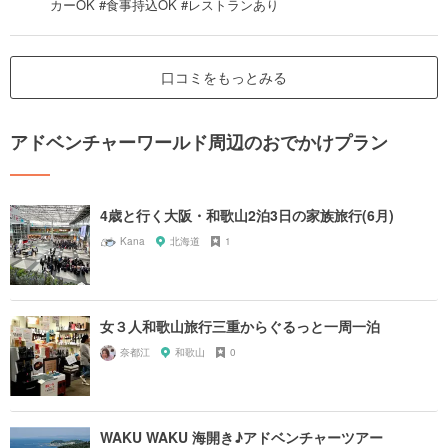
カーOK #食事持込OK #レストランあり
口コミをもっとみる
アドベンチャーワールド周辺のおでかけプラン
4歳と行く大阪・和歌山2泊3日の家族旅行(6月)
Kana
北海道
1
女３人和歌山旅行三重からぐるっと一周一泊
奈都江
和歌山
0
WAKU WAKU 海開き♪アドベンチャーツアー