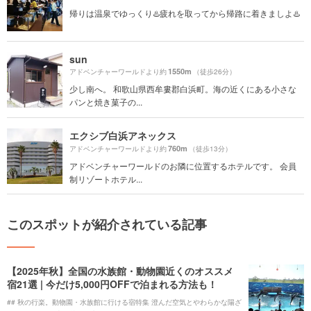
帰りは温泉でゆっくり♨️疲れを取ってから帰路に着きましよ♨️
sun
1550m
アドベンチャーワールドより約
（徒歩26分）
少し南へ。 和歌山県西牟婁郡白浜町。海の近くにある小さな
パンと焼き菓子の...
エクシブ白浜アネックス
760m
アドベンチャーワールドより約
（徒歩13分）
アドベンチャーワールドのお隣に位置するホテルです。 会員
制リゾートホテル...
このスポットが紹介されている記事
【2025年秋】全国の水族館・動物園近くのオススメ
宿21選 | 今だけ5,000円OFFで泊まれる方法も！
## 秋の行楽。動物園・水族館に行ける宿特集 澄んだ空気とやわらかな陽ざ