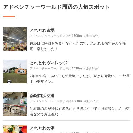
アドベンチャーワールド周辺の人気スポット
とれとれ市場
1500m
アドベンチャーワールドより約
（徒歩25分）
最終日は時間もあまりなかったのでとれとれ市場で遊んで帰
宅。楽しかった！
とれとれヴィレッジ
1410m
アドベンチャーワールドより約
（徒歩24分）
2泊目の宿！ あいにくの天気でしたが、やはり可愛い。 一部屋
ずつデザイン...
南紀白浜空港
1580m
アドベンチャーワールドより約
（徒歩27分）
到着前の海が綺麗すぎるから見逃さないで！到着後は小さい空
港なのでお土産な...
とれとれの湯