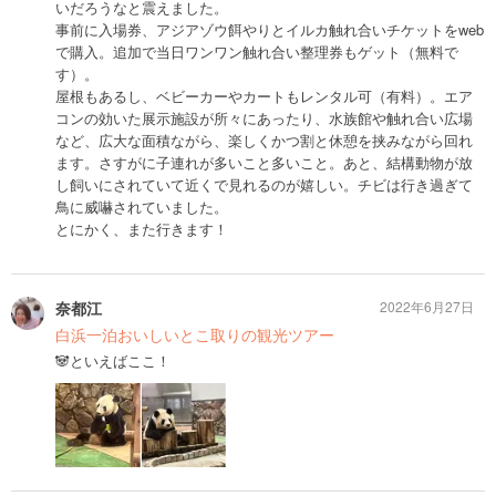
いだろうなと震えました。
事前に入場券、アジアゾウ餌やりとイルカ触れ合いチケットをweb
で購入。追加で当日ワンワン触れ合い整理券もゲット（無料で
す）。
屋根もあるし、ベビーカーやカートもレンタル可（有料）。エア
コンの効いた展示施設が所々にあったり、水族館や触れ合い広場
など、広大な面積ながら、楽しくかつ割と休憩を挟みながら回れ
ます。さすがに子連れが多いこと多いこと。あと、結構動物が放
し飼いにされていて近くで見れるのが嬉しい。チビは行き過ぎて
鳥に威嚇されていました。
とにかく、また行きます！
奈都江
2022年6月27日
白浜一泊おいしいとこ取りの観光ツアー
🐼といえばここ！