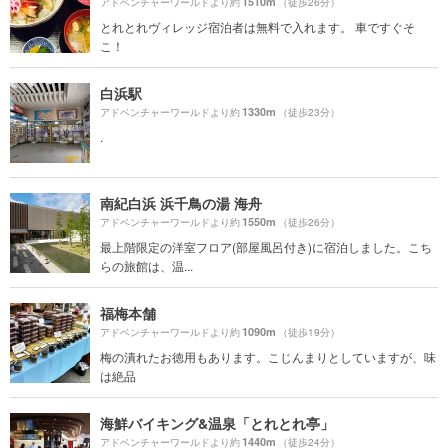
1510m
アドベンチャーワールドより約
（徒歩26分）
とれとれヴィレッジ宿泊者は無料で入れます。 車ですぐそ
こ！
白浜駅
1330m
アドベンチャーワールドより約
（徒歩23分）
.
南紀白浜 浜千鳥の湯 海舟
1550m
アドベンチャーワールドより約
（徒歩26分）
最上階限定の洋室フロア(部屋風呂付き)に宿泊しました。こち
らの旅館は、温...
福梅本舗
1090m
アドベンチャーワールドより約
（徒歩19分）
梅の潰れたお徳用もあります。こじんまりとしていますが、味
は絶品
海鮮バイキング&温泉「とれとれ亭」
1440m
アドベンチャーワールドより約
（徒歩24分）