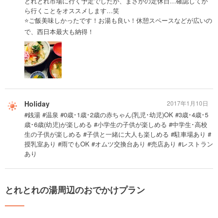
とれとれ市場に行く予定でしたが、まさかの定休日…確認してか
ら行くことをオススメします…笑
⭐️ご飯美味しかったです！お湯も良い！休憩スペースなどが広いの
で、西日本最大も納得！
Holiday
2017年1月10日
#銭湯 #温泉 #0歳･1歳･2歳の赤ちゃん(乳児･幼児)OK #3歳･4歳･5
歳･6歳(幼児)が楽しめる #小学生の子供が楽しめる #中学生･高校
生の子供が楽しめる #子供と一緒に大人も楽しめる #駐車場あり #
授乳室あり #雨でもOK #オムツ交換台あり #売店あり #レストラン
あり
とれとれの湯周辺のおでかけプラン