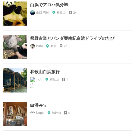
白浜でアロハ気分🌺
山口 有紗
和歌山
24
熊野古道とパンダ🐼南紀白浜ドライブのたび
Haru
東京
26
和歌山白浜旅行
ハル
和歌山
1
白浜🚗³₃
Noppi
和歌山
0