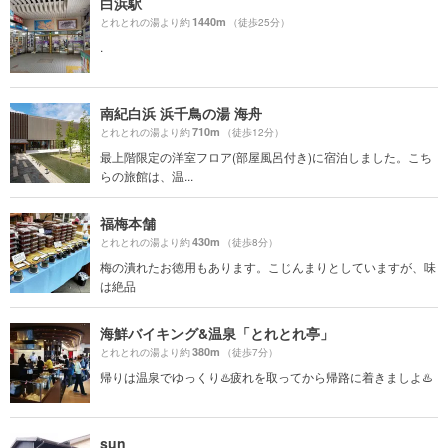
白浜駅
1440m
とれとれの湯より約
（徒歩25分）
.
南紀白浜 浜千鳥の湯 海舟
710m
とれとれの湯より約
（徒歩12分）
最上階限定の洋室フロア(部屋風呂付き)に宿泊しました。こち
らの旅館は、温...
福梅本舗
430m
とれとれの湯より約
（徒歩8分）
梅の潰れたお徳用もあります。こじんまりとしていますが、味
は絶品
海鮮バイキング&温泉「とれとれ亭」
380m
とれとれの湯より約
（徒歩7分）
帰りは温泉でゆっくり♨️疲れを取ってから帰路に着きましよ♨️
sun