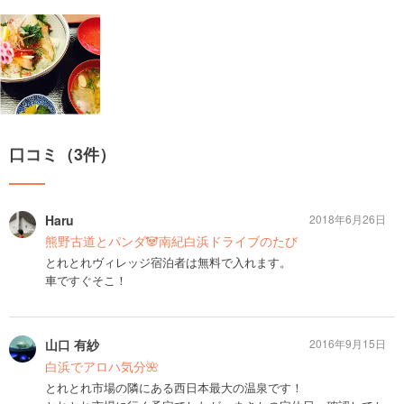
口コミ（3件）
Haru
2018年6月26日
熊野古道とパンダ🐼南紀白浜ドライブのたび
とれとれヴィレッジ宿泊者は無料で入れます。
車ですぐそこ！
山口 有紗
2016年9月15日
白浜でアロハ気分🌺
とれとれ市場の隣にある西日本最大の温泉です！