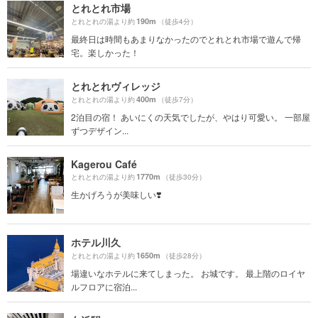
とれとれ市場
190m
とれとれの湯より約
（徒歩4分）
最終日は時間もあまりなかったのでとれとれ市場で遊んで帰
宅。楽しかった！
とれとれヴィレッジ
400m
とれとれの湯より約
（徒歩7分）
2泊目の宿！ あいにくの天気でしたが、やはり可愛い。 一部屋
ずつデザイン...
Kagerou Café
1770m
とれとれの湯より約
（徒歩30分）
生かげろうが美味しい❣️
ホテル川久
1650m
とれとれの湯より約
（徒歩28分）
場違いなホテルに来てしまった。 お城です。 最上階のロイヤ
ルフロアに宿泊...