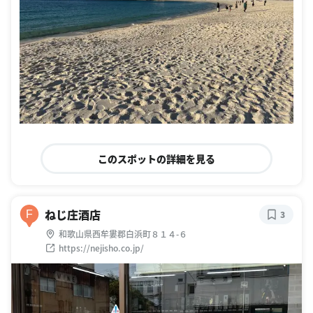
このスポットの詳細を見る
ねじ庄酒店
F
3
和歌山県西牟婁郡白浜町８１４-６
https://nejisho.co.jp/