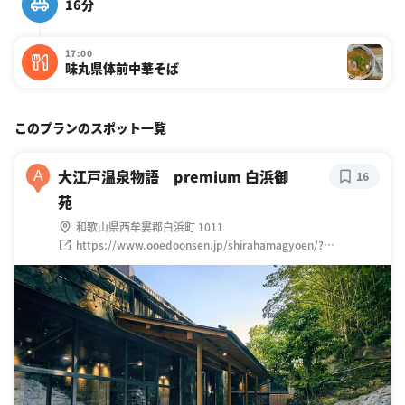
16分
17:00
味丸県体前中華そば
このプランのスポット一覧
大江戸温泉物語 premium 白浜御
A
16
苑
和歌山県西牟婁郡白浜町 1011
https://www.ooedoonsen.jp/shirahamagyoen/?
utm_source=Google_My_Business&utm_medium=Google_
My_Business&utm_campaign=GMB_shirahamagyoen