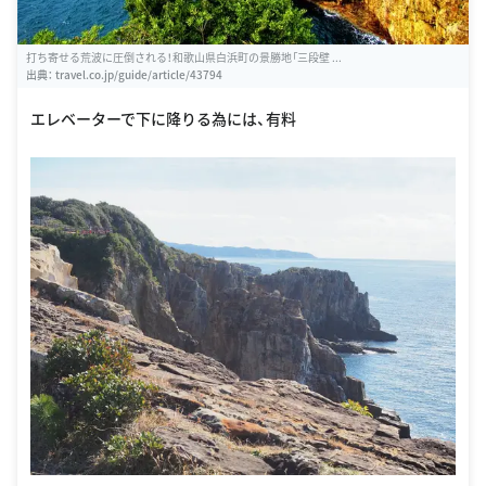
打ち寄せる荒波に圧倒される！和歌山県白浜町の景勝地「三段壁 ...
出典：
travel.co.jp/guide/article/43794
エレベーターで下に降りる為には、有料