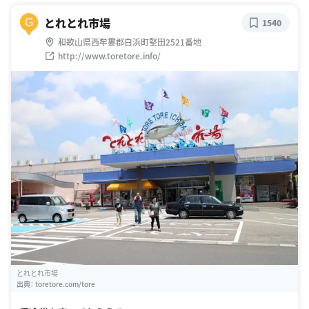
とれとれ市場
G
1540
和歌山県西牟婁郡白浜町堅田2521番地
http://www.toretore.info/
とれとれ市場
出典：
toretore.com/tore