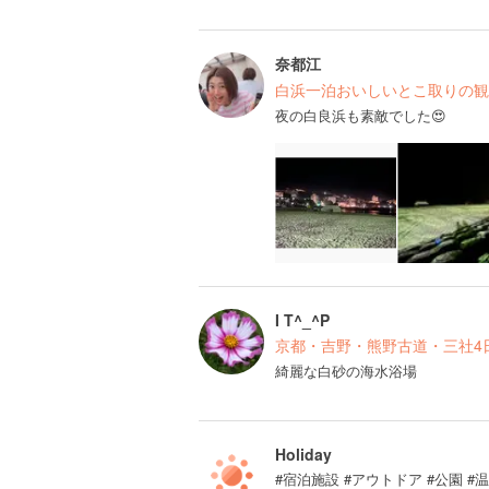
奈都江
白浜一泊おいしいとこ取りの観
夜の白良浜も素敵でした😍
I T^_^P
京都・吉野・熊野古道・三社4
綺麗な白砂の海水浴場
Holiday
#宿泊施設 #アウトドア #公園 #