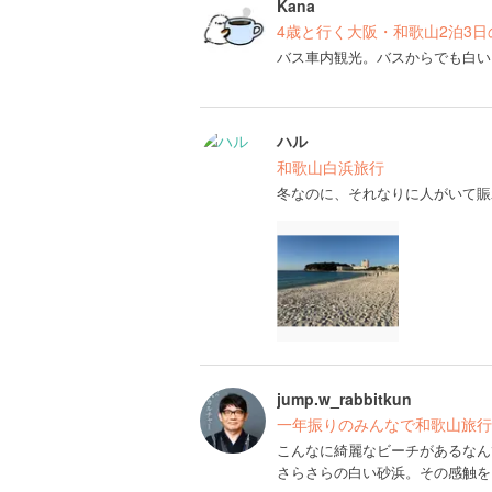
Kana
4歳と行く大阪・和歌山2泊3日の
バス車内観光。バスからでも白い
ハル
和歌山白浜旅行
冬なのに、それなりに人がいて賑
jump.w_rabbitkun
一年振りのみんなで和歌山旅行
こんなに綺麗なビーチがあるなん
さらさらの白い砂浜。その感触を