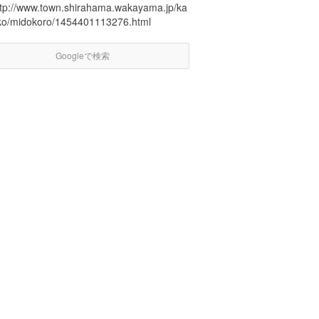
ttp://www.town.shirahama.wakayama.jp/ka
ko/midokoro/1454401113276.html
Googleで検索