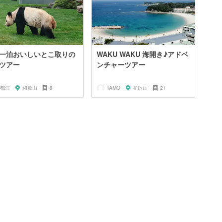
一泊おいしいとこ取りの
WAKU WAKU 海開き♪アドベ
ツアー
ンチャーツアー
都江
和歌山
8
TAMO
和歌山
21