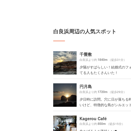
白良浜周辺の人気スポット
千畳敷
1840m
白良浜より約
（徒歩31分）
夕陽がすばらしい！結婚式のフ
てる人もたくさんいた！
円月島
1720m
白良浜より約
（徒歩29分）
夕日時に訪問。穴に日が落ちる
いけど、特徴的な島がシルエットに
Kagerou Café
850m
白良浜より約
（徒歩15分）
生かげろうが美味しい❣️