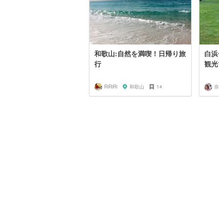
和歌山:自然を満喫！日帰り旅
白浜
行
観光
RiRiRi
和歌山
14
奈