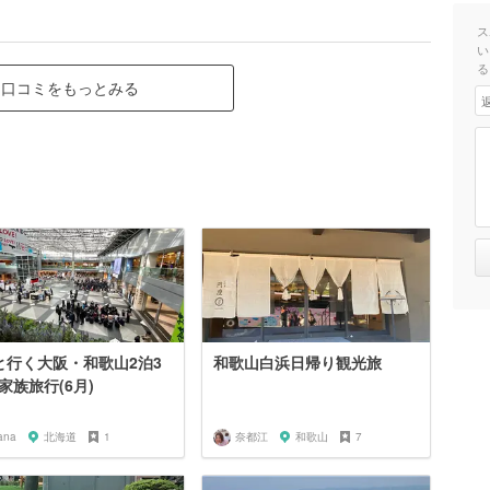
ス
い
る
口コミをもっとみる
と行く大阪・和歌山2泊3
和歌山白浜日帰り観光旅
家族旅行(6月)
ana
北海道
1
奈都江
和歌山
7