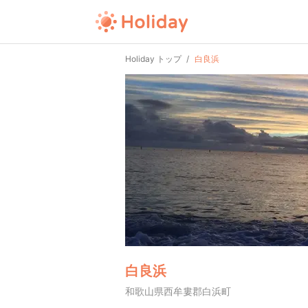
Holiday トップ
白良浜
白良浜
和歌山県西牟婁郡白浜町