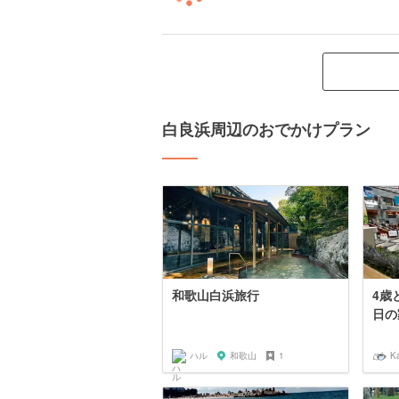
白良浜周辺のおでかけプラン
和歌山白浜旅行
4歳
日の
ハル
和歌山
1
K