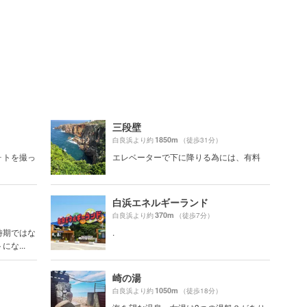
三段壁
1850m
白良浜より約
（徒歩31分）
ォトを撮っ
エレベーターで下に降りる為には、有料
白浜エネルギーランド
370m
白良浜より約
（徒歩7分）
時期ではな
.
な...
崎の湯
1050m
白良浜より約
（徒歩18分）