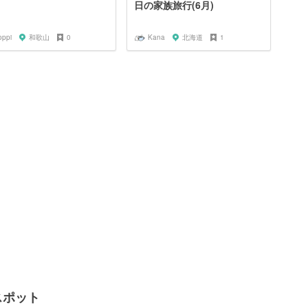
日の家族旅行(6月)
oppi
和歌山
0
Kana
北海道
1
スポット