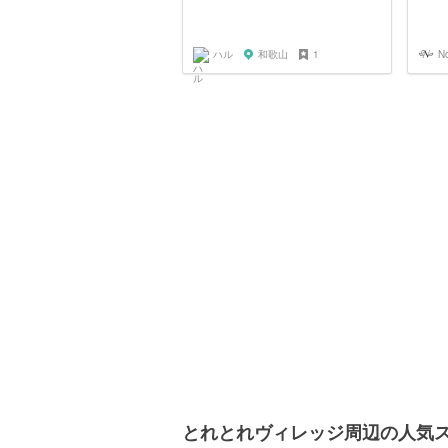
ハル
和歌山
1
N
とれとれヴィレッジ周辺の人気