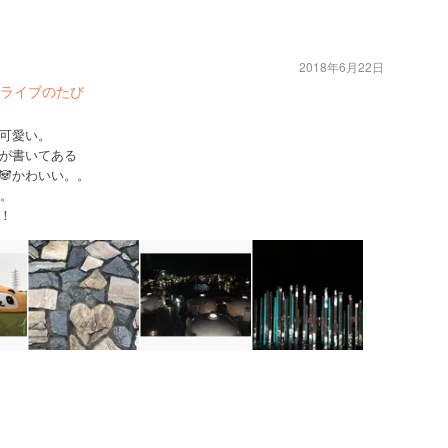
2018年6月22日
ドライブのたび
可愛い。
が書いてある
🐼かわいい。。
た。
！