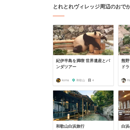
とれとれヴィレッジ周辺のおで
紀伊半島を満喫 世界遺産とパ
熊野
ンダツアー
ドラ
koma
和歌山
4
H
和歌山白浜旅行
白浜