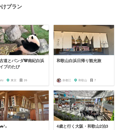
かけプラン
古道とパンダ🐼南紀白浜
和歌山白浜日帰り観光旅
イブのたび
aru
東京
26
奈都江
和歌山
7
³₃
4歳と行く大阪・和歌山2泊3