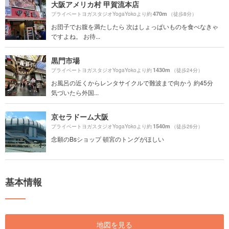
大阪アメリカ村 甲賀流本店
470m
プライベートヨガスタジオYogaYokoより約
（徒歩8分）
お団子でお腹を満たしたら 次はしょっぱいものを食べなきゃ
ですよね。 お待...
黒門市場
1430m
プライベートヨガスタジオYogaYokoより約
（徒歩24分）
お風呂の近くからレンタサイクルで難波まで向かう 約45分
気づいたら外国...
京セラドーム大阪
1540m
プライベートヨガスタジオYogaYokoより約
（徒歩26分）
念願のBsショップ 頓宮のトングがほしい
基本情報
地図を見る