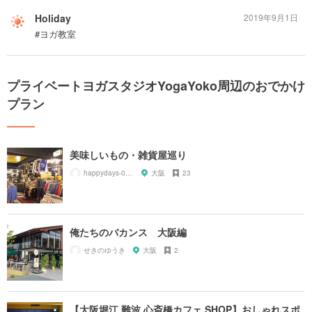
Holiday
2019年9月1日
#ヨガ教室
プライベートヨガスタジオYogaYoko周辺のおでかけ
プラン
美味しいもの・雑貨屋巡り
happydays-0622
大阪
23
俺たちのバカンス 大阪編
せきのゆうき
大阪
2
【大阪堀江 難波 心斎橋カフェ SHOP】おしゃれスポ