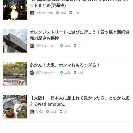
ットまとめ(更新中)
tomoya0606
大阪
270
オレンジストリートに遊びに行こう！四ツ橋と新町遊
郭の歴史も探検
関西が好っきゃねん
大阪
9
あかん！大阪、ホンマおもろすぎる！
関西が好っきゃねん
大阪
115
【大阪】「日本人に産まれて良かった♡」と心から思
えるwad omoten...
RIHO
大阪
85