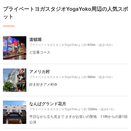
プライベートヨガスタジオYogaYoko周辺の人気スポ
ット
道頓堀
910m
プライベートヨガスタジオYogaYokoより約
（徒歩16分）
ど定番コース
アメリカ村
580m
プライベートヨガスタジオYogaYokoより約
（徒歩10分）
好き好きアメ村🍥
なんばグランド花月
1220m
プライベートヨガスタジオYogaYokoより約
（徒歩21分）
平日ながら立ち見まで さすがお笑いの聖地 11時からの第1回
公演