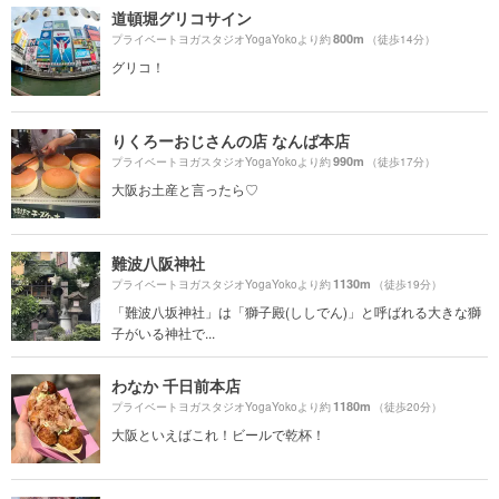
道頓堀グリコサイン
800m
プライベートヨガスタジオYogaYokoより約
（徒歩14分）
グリコ！
りくろーおじさんの店 なんば本店
990m
プライベートヨガスタジオYogaYokoより約
（徒歩17分）
大阪お土産と言ったら♡
難波八阪神社
1130m
プライベートヨガスタジオYogaYokoより約
（徒歩19分）
「難波八坂神社」は「獅子殿(ししでん)」と呼ばれる大きな獅
子がいる神社で...
わなか 千日前本店
1180m
プライベートヨガスタジオYogaYokoより約
（徒歩20分）
大阪といえばこれ！ビールで乾杯！