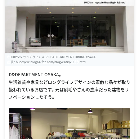
BUDDYxxx ランチタイム #126 D&DEPARTMENT DINING OSAKA
出典：
buddyxxx.blog64.fc2.com/blog-entry-1139.html
D&DEPARTMENT OSAKA。
生活雑貨や家具などロングライフデザインの素敵な品々が取り
扱われているお店です。元は刷毛やさんの倉庫だった建物をリ
ノベーションしたそう。