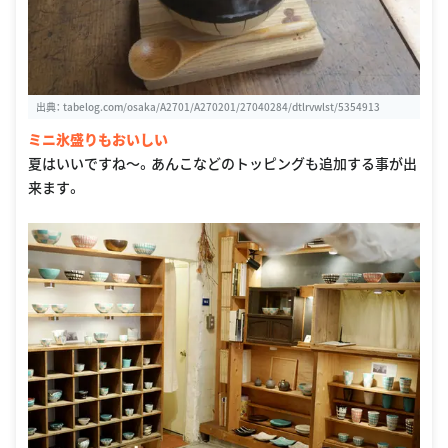
出典：
tabelog.com/osaka/A2701/A270201/27040284/dtlrvwlst/5354913
ミニ氷盛りもおいしい
夏はいいですね〜。あんこなどのトッピングも追加する事が出
来ます。