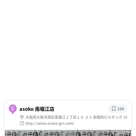
asoko 南堀江店
E
130
大阪府大阪市西区南堀江１丁目１９-２３ 前衛的ビルヂング 1F
http://www.asoko-jpn.com/