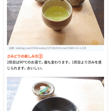
出典：
tabelog.com/CC06/osaka/C27106/0/0/rvw/COND-0-0-1-0/D
さみどりの楽しみ方②
2煎目は90℃のお湯で。器も変わります。 1煎目より渋みを感
じられます。おいしい。