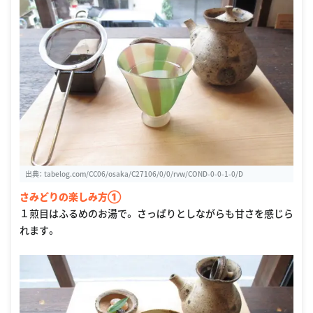
出典：
tabelog.com/CC06/osaka/C27106/0/0/rvw/COND-0-0-1-0/D
さみどりの楽しみ方①
１煎目はふるめのお湯で。 さっぱりとしながらも甘さを感じら
れます。