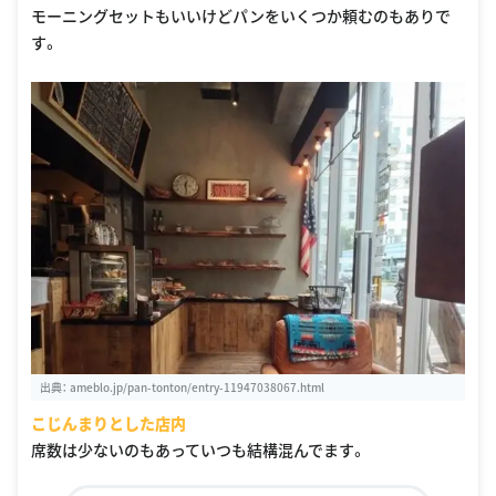
モーニングセットもいいけどパンをいくつか頼むのもありで
す。
出典：
ameblo.jp/pan-tonton/entry-11947038067.html
こじんまりとした店内
席数は少ないのもあっていつも結構混んでます。