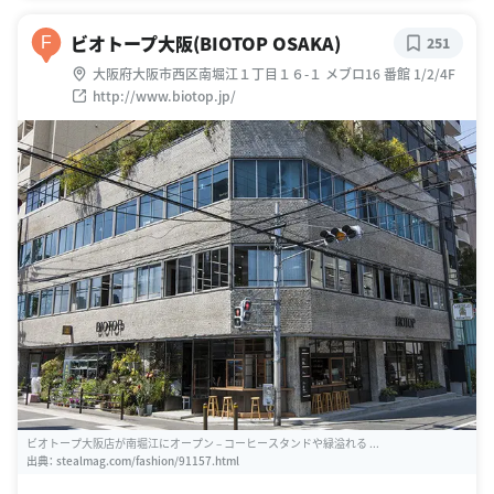
ビオトープ大阪(BIOTOP OSAKA)
F
251
大阪府大阪市西区南堀江１丁目１６-１ メブロ16 番館 1/2/4F
http://www.biotop.jp/
ビオトープ大阪店が南堀江にオープン – コーヒースタンドや緑溢れる ...
出典：
stealmag.com/fashion/91157.html