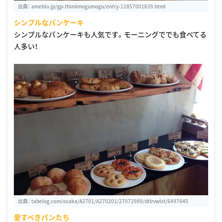
出典：
ameblo.jp/gp-thimimogumogu/entry-11857001839.html
シンプルなパンケーキ
シンプルなパンケーキも人気です。モーニングででも食べてる
人多い！
出典：
tabelog.com/osaka/A2701/A270201/27072989/dtlrvwlst/6497645
愛すべきパンたち