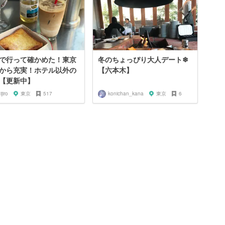
で行って確かめた！東京
冬のちょっぴり大人デート❄
から充実！ホテル以外の
【六本木】
【更新中】
ijiro
東京
517
konichan_kana
東京
6