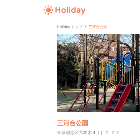
Holiday トップ
三河台公園
三河台公園
東京都港区六本木４丁目２-２７