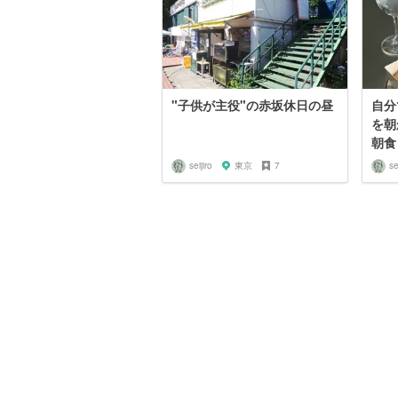
"子供が主役"の赤坂休日の昼
自分
を朝
朝食
seijiro
東京
7
se