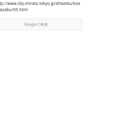
tp://www.city.minato.tokyo.jp/shisetsu/koe
/azabu/05.html
Googleで検索