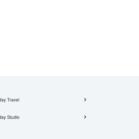
day Travel
day Studio