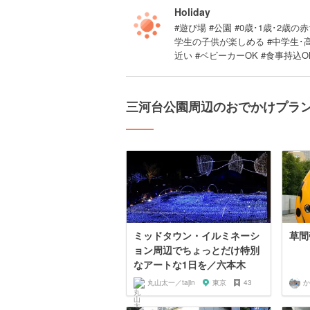
Holiday
#遊び場 #公園 #0歳･1歳･2歳の赤
学生の子供が楽しめる #中学生･
近い #ベビーカーOK #食事持込O
三河台公園周辺のおでかけプラ
ミッドタウン・イルミネーシ
草間
ョン周辺でちょっとだけ特別
なアートな1日を／六本木
丸山太一／tajin
東京
43
か