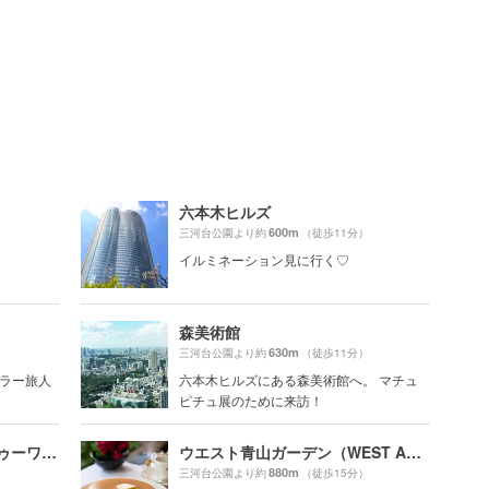
六本木ヒルズ
600m
三河台公園より約
（徒歩11分）
イルミネーション見に行く♡
森美術館
630m
三河台公園より約
（徒歩11分）
ギュラー旅人
六本木ヒルズにある森美術館へ。 マチュ
ピチュ展のために来訪！
21_21 DESIGN SIGHT（トゥーワン・トゥーワン・デザインサイト）
ウエスト青山ガーデン（WEST AOYAMA GARDEN）
880m
三河台公園より約
（徒歩15分）