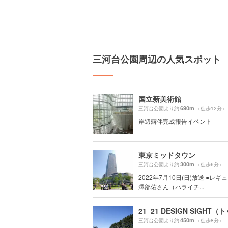
三河台公園周辺の人気スポット
国立新美術館
690m
三河台公園より約
（徒歩12分）
岸辺露伴完成報告イベント
東京ミッドタウン
300m
三河台公園より約
（徒歩6分）
2022年7月10日(日)放送 ●レ
澤部佑さん（ハライチ...
450m
三河台公園より約
（徒歩8分）