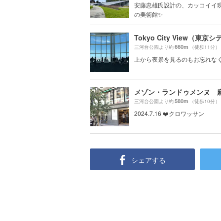
安藤忠雄氏設計の、カッコイイ
の美術館✨
660m
三河台公園より約
（徒歩11分）
上から夜景を見るのもお忘れな
メゾン・ランドゥメンヌ 
580m
三河台公園より約
（徒歩10分）
2024.7.16 ❤️クロワッサン
シェアする