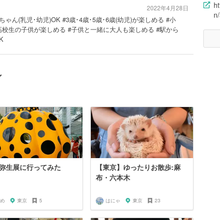
ht
2022年4月28日
n
ちゃん(乳児･幼児)OK #3歳･4歳･5歳･6歳(幼児)が楽しめる #小
高校生の子供が楽しめる #子供と一緒に大人も楽しめる #駅から
K
ン
弥生展に行ってみた
【東京】ゆったりお散歩:麻
布・六本木
め
東京
5
はにゃ
東京
23