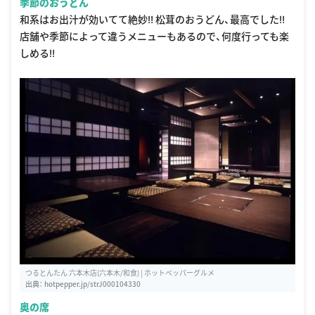
季節のおうどん
和系はお出汁が効いてて絶妙‼ 松茸のおうどん、最高でした‼
店舗や季節によって違うメニューもあるので、何度行っても楽
しめる‼
つるとんたん 六本木店(六本木/和食) | ホットペッパーグルメ
出典：
hotpepper.jp/strJ000104330
奥の席