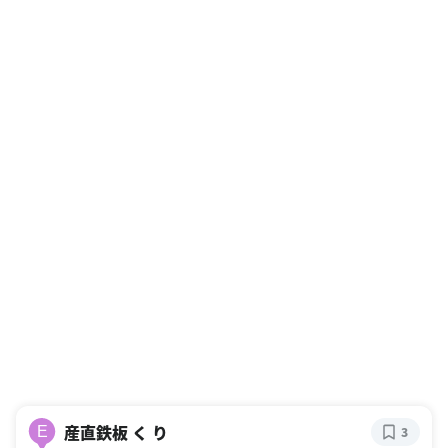
産直鉄板 く り
E
3