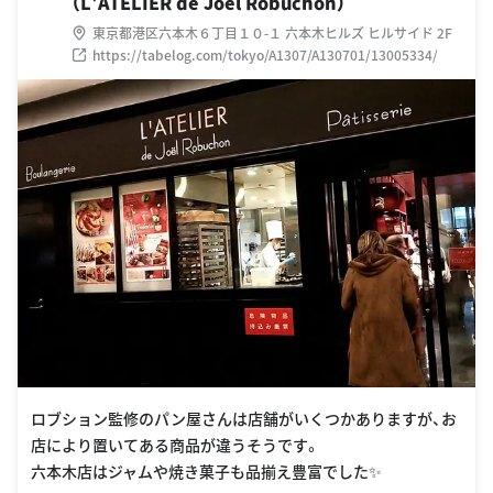
（L'ATELIER de Joel Robuchon）
東京都港区六本木６丁目１０-１ 六本木ヒルズ ヒルサイド 2F
https://tabelog.com/tokyo/A1307/A130701/13005334/
ロブション監修のパン屋さんは店舗がいくつかありますが、お
店により置いてある商品が違うそうです。
六本木店はジャムや焼き菓子も品揃え豊富でした✨