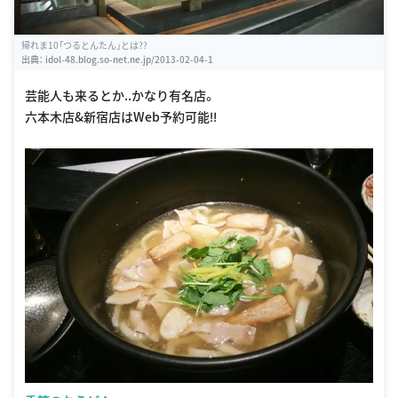
帰れま10「つるとんたん」とは??
出典：
idol-48.blog.so-net.ne.jp/2013-02-04-1
芸能人も来るとか..かなり有名店。
六本木店&新宿店はWeb予約可能‼