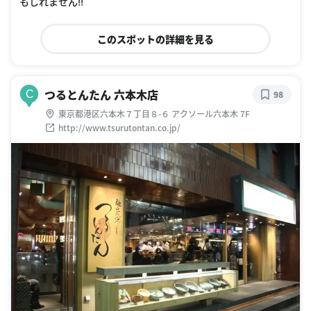
もしれません‼
このスポットの詳細を見る
つるとんたん 六本木店
C
98
東京都港区六本木７丁目８-６ アクソール六本木 7F
http://www.tsurutontan.co.jp/