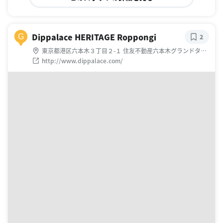
Dippalace HERITAGE Roppongi
G
2
東京都港区六本木３丁目２-１ 住友不動産六本木グランドタワ,
２F
http://www.dippalace.com/