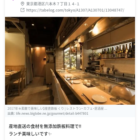
東京都港区六本木７丁目１４-１
https://tabelog.com/tokyo/A1307/A130701/13048747/
2017年☆素敵で美味しい】産直鉄板 くり | レストラン・カフェ・居酒屋 ...
出典：
life.news.biglobe.ne.jp/gourmet/detail-b447801
産地直送の食材を無添加鉄板料理で‼
ランチ美味しいです✨