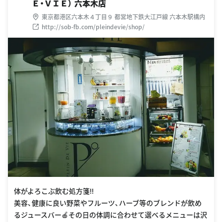
Ｅ・ＶＩＥ） 六本木店
東京都港区六本木４丁目９ 都営地下鉄大江戸線 六本木駅構内
http://sob-fb.com/pleindevie/shop/
体がよろこぶ飲む処方箋‼
美容、健康に良い野菜やフルーツ、ハーブ等のブレンドが飲め
るジュースバー🍎その日の体調に合わせて選べるメニューは沢