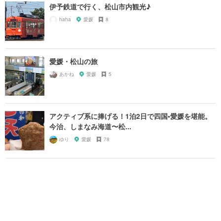
伊予鉄道で行く、松山市内観光♪
haha
愛媛
8
愛媛・松山の旅
あかね
愛媛
5
アクティブ系に捧げる！1泊2日で四国•愛媛を堪能。
今治、しまなみ海道〜松...
ゆり
愛媛
78