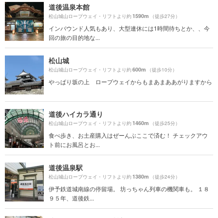
道後温泉本館
1590m
松山城山ロープウェイ・リフトより約
（徒歩27分）
インバウンド人気もあり、大型連休には1時間待ちとか、、今
回の旅の目的地な...
松山城
600m
松山城山ロープウェイ・リフトより約
（徒歩10分）
やっぱり坂の上 ロープウェイからもまあまああがりますから
道後ハイカラ通り
1460m
松山城山ロープウェイ・リフトより約
（徒歩25分）
食べ歩き、お土産購入はぜーんぶここで済む！ チェックアウ
ト前にお風呂とお...
道後温泉駅
1380m
松山城山ロープウェイ・リフトより約
（徒歩24分）
伊予鉄道城南線の停留場。 坊っちゃん列車の機関車も。 １８
９５年、道後鉄...