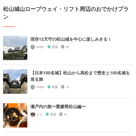
松山城山ロープウェイ・リフト周辺のおでかけプラ
ン
現存12天守の松山城を中心に楽しみきる！
seijiro
愛媛
26
【日本100名城】松山から高松まで歴史と100名城を
巡る旅
seijiro
愛媛
14
瀬戸内の旅〜愛媛県松山編〜
りな
愛媛
32