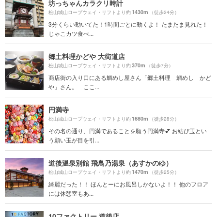
坊っちゃんカラクリ時計
1430m
松山城山ロープウェイ・リフトより約
（徒歩24分）
3分くらい動いてた！1時間ごとに動くよ！ たまたま見れた！
じゃこカツ食べ...
郷土料理かどや 大街道店
370m
松山城山ロープウェイ・リフトより約
（徒歩7分）
商店街の入り口にある鯛めし屋さん「郷土料理 鯛めし かど
や」さん。 ここ...
円満寺
1680m
松山城山ロープウェイ・リフトより約
（徒歩28分）
その名の通り、円満であることを願う円満寺💕 お結び玉とい
う願い玉が目を引...
道後温泉別館 飛鳥乃湯泉（あすかのゆ）
1470m
松山城山ロープウェイ・リフトより約
（徒歩25分）
綺麗だった！！ ほんとーにお風呂しかないよ！！ 他のフロア
には休憩室もあ...
10ファクトリー 道後店