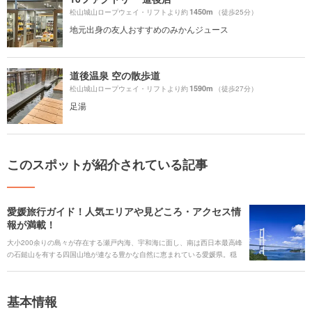
1450m
松山城山ロープウェイ・リフトより約
（徒歩25分）
地元出身の友人おすすめのみかんジュース
道後温泉 空の散歩道
1590m
松山城山ロープウェイ・リフトより約
（徒歩27分）
足湯
このスポットが紹介されている記事
愛媛旅行ガイド！人気エリアや見どころ・アクセス情
報が満載！
大小200余りの島々が存在する瀬戸内海、宇和海に面し、南は西日本最高峰
の石鎚山を有する四国山地が連なる豊かな自然に恵まれている愛媛県。穏
やかな気候であることから、柑橘をはじめ海産物など特産品が豊富です。
有名な道後温泉など数多くの魅力的なスポットが集まっています。 しまな
み海道をサイクリングしたり、フォトジェニックな光景はSNS映え抜群！
基本情報
愛媛県が初めてなら絶対に外せない、またリピーターにもオススメのスポ