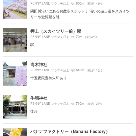
800m
PENNY LANE ソラマチ店より約
（徒歩14分）
隅田川沿いにあるお散歩スポット 川沿いの遊歩道をスカイツ
リーや遊覧船を眺...
押上（スカイツリー前）駅
70m
PENNY LANE ソラマチ店より約
（徒歩2分）
駅
高木神社
610m
PENNY LANE ソラマチ店より約
（徒歩11分）
十五夜限定御朱印あり
牛嶋神社
710m
PENNY LANE ソラマチ店より約
（徒歩12分）
徒歩
バナナファクトリー（Banana Factory）