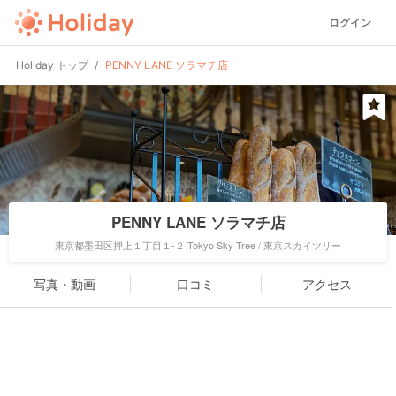
ログイン
Holiday トップ
PENNY LANE ソラマチ店
PENNY LANE ソラマチ店
東京都墨田区押上１丁目１-２ Tokyo Sky Tree / 東京スカイツリー
写真・動画
口コミ
アクセス