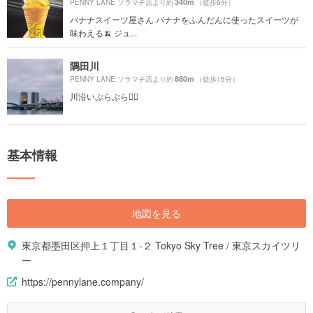
340m
PENNY LANE ソラマチ店より約
（徒歩6分）
バナナスイーツ屋さん バナナをふんだんに使ったスイーツが
味わえる🍌 ジュ...
隅田川
880m
PENNY LANE ソラマチ店より約
（徒歩15分）
川沿いぷらぷら🚶‍♂️
基本情報
地図を見る
東京都墨田区押上１丁目１-２ Tokyo Sky Tree / 東京スカイツリ
ー
https://pennylane.company/