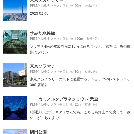
東京スカイツリー
90m
PENNY LANE ソラマチ店より約
（徒歩2分）
2023.02.03
すみだ水族館
190m
PENNY LANE ソラマチ店より約
（徒歩4分）
ソラマチ4階の水族館前に10時に待ち合わせ。 館内は、魚の種
類は少ない...
東京ソラマチ
90m
PENNY LANE ソラマチ店より約
（徒歩2分）
東京スカイツリーの真下に位置する、ショップやレストランが
300 店舗以...
コニカミノルタプラネタリウム 天空
20m
PENNY LANE ソラマチ店より約
（徒歩1分）
時間潰しはプラネタリウムでも。こちらも押上まで戻って下さ
い。が、あくまで...
隅田公園