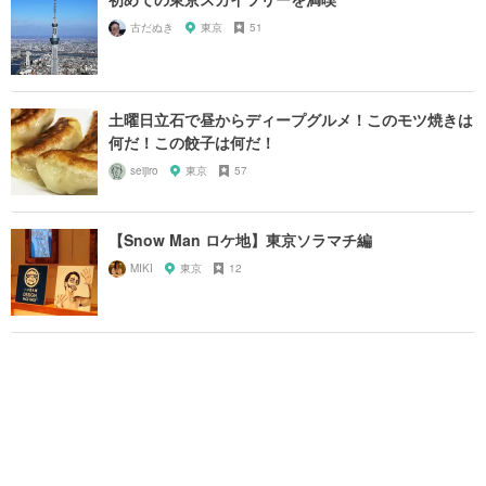
古だぬき
東京
51
土曜日立石で昼からディープグルメ！このモツ焼きは
何だ！この餃子は何だ！
seijiro
東京
57
【Snow Man ロケ地】東京ソラマチ編
MIKI
東京
12