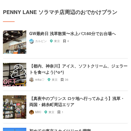
PENNY LANE ソラマチ店周辺のおでかけプラン
GW最終日 浅草散策〜水上バス60分でお台場へ
カルピン
東京
4
【都内、神奈川】アイス、ソフトクリーム、ジェラー
トを食べよう(^o^)
reika♡
東京
36
【真夜中のプリンス ロケ地へ行ってみよう】浅草・
両国・錦糸町周辺エリア
MIKI
東京
1
初めての東京スカイツリーを満喫