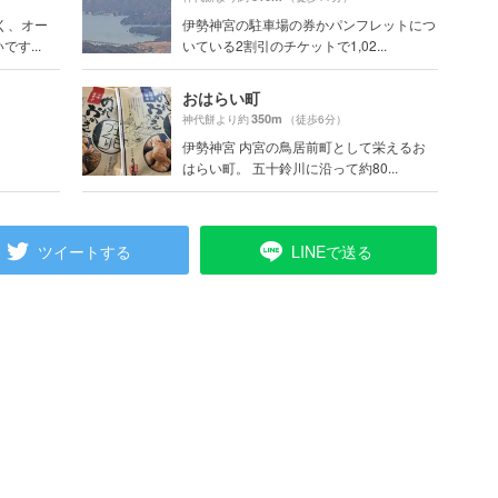
く、オー
伊勢神宮の駐車場の券かパンフレットにつ
す...
いている2割引のチケットで1,02...
おはらい町
350m
神代餅より約
（徒歩6分）
伊勢神宮 内宮の鳥居前町として栄えるお
はらい町。 五十鈴川に沿って約80...
ツイートする
LINEで送る