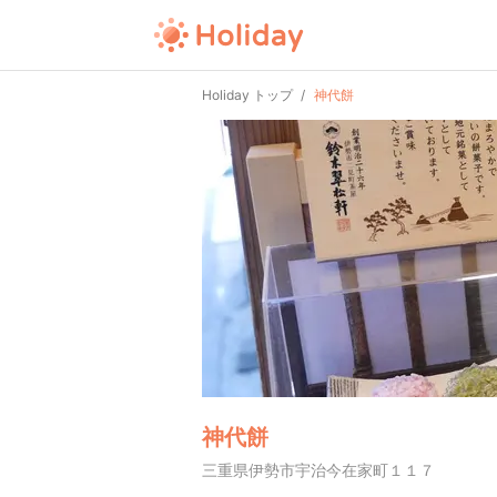
Holiday トップ
神代餅
神代餅
三重県伊勢市宇治今在家町１１７