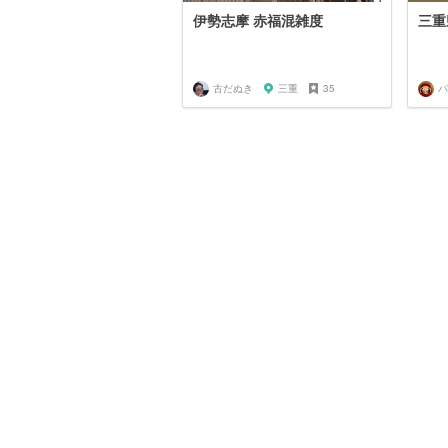
伊勢志摩 赤福混雑度
三重
古だぬき
三重
35
パ