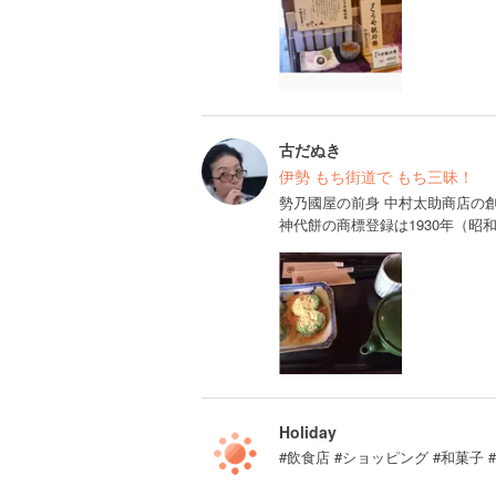
古だぬき
伊勢 もち街道で もち三昧！
勢乃國屋の前身 中村太助商店の創
神代餅の商標登録は1930年（昭
Holiday
#飲食店 #ショッピング #和菓子