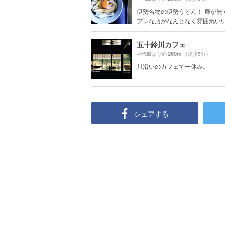
伊勢名物の伊勢うどん！ 扉が無
プンな店がなんとなく雰囲気いいで
五十鈴川カフェ
260m
神代餅より約
（徒歩5分）
川沿いのカフェで一休み。
シェアする