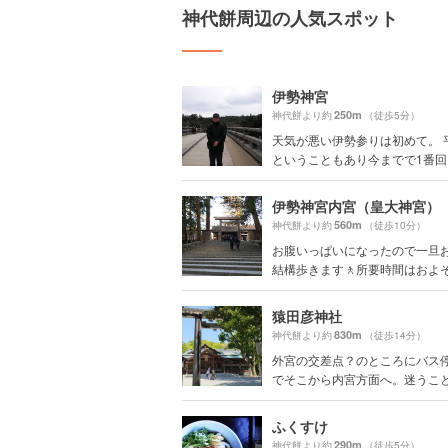
神代餅周辺の人気スポット
伊勢神宮
250m
神代餅より約
（徒歩5分）
天気が悪い伊勢参りは初めて。 
ということもあり今までで1番回り
伊勢神宮内宮（皇大神宮）
560m
神代餅より約
（徒歩10分）
お腹いっぱいになったので一旦
結構歩きます🚶所要時間はおよそ
猿田彦神社
830m
神代餅より約
（徒歩14分）
外宮の交差点？のところにバス
でそこから内宮方面へ。迷うことは
ふくすけ
290m
神代餅より約
（徒歩5分）