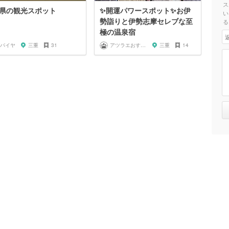
ス
県の観光スポット
✨開運パワースポット✨お伊
い
勢詣りと伊勢志摩セレブな至
る
極の温泉宿
パイヤ
三重
31
アツラエおすすめ旅プラン！
三重
14