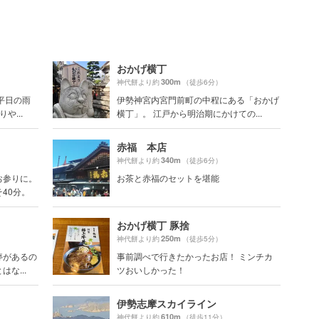
おかげ横丁
300m
神代餅より約
（徒歩6分）
平日の雨
伊勢神宮内宮門前町の中程にある「おかげ
や...
横丁」。 江戸から明治期にかけての...
赤福 本店
340m
神代餅より約
（徒歩6分）
お参りに。
お茶と赤福のセットを堪能
40分。
おかげ横丁 豚捨
250m
神代餅より約
（徒歩5分）
停があるの
事前調べで行きたかったお店！ ミンチカ
な...
ツおいしかった！
伊勢志摩スカイライン
610m
神代餅より約
（徒歩11分）