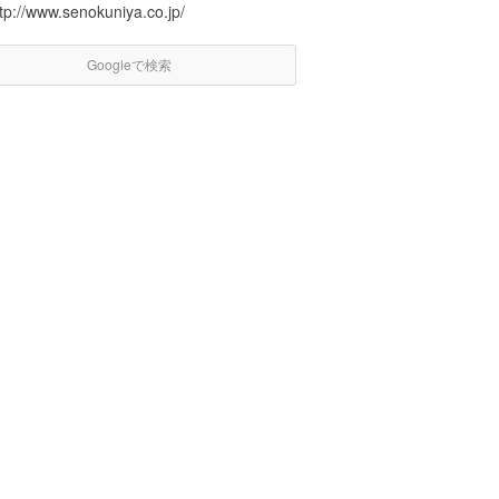
tp://www.senokuniya.co.jp/
Googleで検索