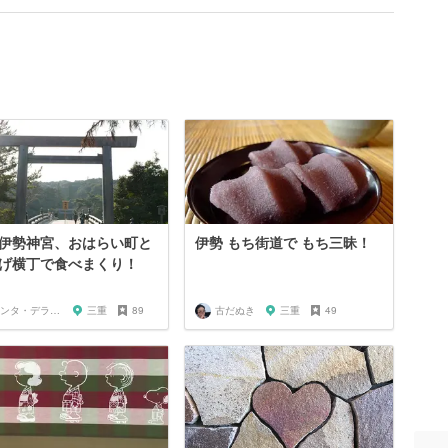
伊勢神宮、おはらい町と
伊勢 もち街道で もち三昧！
げ横丁で食べまくり！
サンタ・デラックス
三重
89
古だぬき
三重
49