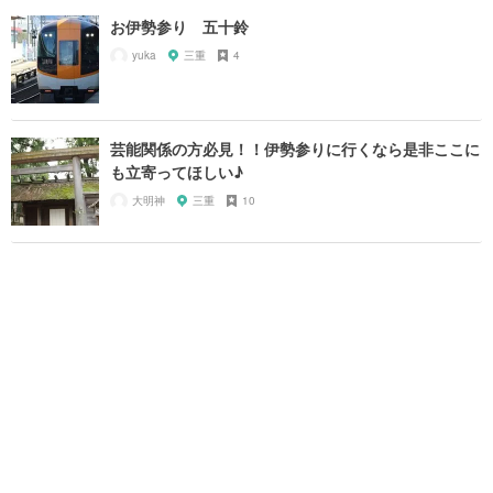
お伊勢参り 五十鈴
yuka
三重
4
芸能関係の方必見！！伊勢参りに行くなら是非ここに
も立寄ってほしい♪
大明神
三重
10