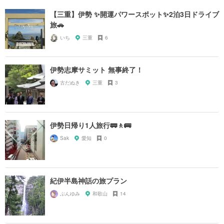
【三重】伊勢 ✨開運パワースポット✨2泊3日ドライブ
旅🚗
いち
三重
6
伊勢志摩サミット 無事終了！
古だぬき
三重
3
伊勢日帰り1人旅行🚃🚶🚌
Sak
愛知
0
紀伊半島神話の旅プラン
ぶんゆみ
和歌山
14