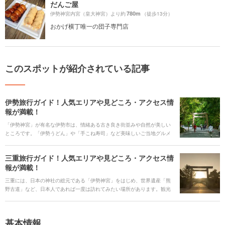
だんご屋
780m
伊勢神宮内宮（皇大神宮）より約
（徒歩13分）
おかげ横丁唯一の団子専門店
このスポットが紹介されている記事
伊勢旅行ガイド！人気エリアや見どころ・アクセス情
報が満載！
「伊勢神宮」が有名な伊勢市は、情緒ある古き良き街並みや自然が美しい
ところです。「伊勢うどん」や「手こね寿司」など美味しいご当地グルメ
がたくさんあり、テーマパークも水族館も1度に楽しむ観光ができます。ま
た、活気あるイベントが毎年開催されています。そんな魅力溢れる伊勢市
三重旅行ガイド！人気エリアや見どころ・アクセス情
を旅行する時に役立つ、見どころや観光スポット、ご当地グルメ、アクセ
報が満載！
ス、宿泊施設、イベント、お得なチケットなどを一挙にご紹介します！
三重には、日本の神社の総元である「伊勢神宮」をはじめ、世界遺産「熊
野古道」など、日本人であれば一度は訪れてみたい場所があります。観光
スポットが広く点在することから、鉄道やバス、車での移動も、旅の一部
として楽しみましょう。それぞれのエリアで、グルメやレジャー、大自然
の絶景、といろいろな楽しみが待っています。 三重に旅行するなら、ぜひ
基本情報
訪れたい人気の観光スポットや旅の見どころ、ご当地グルメ、アクセス情