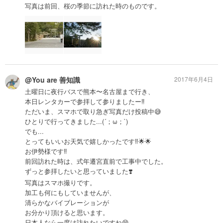
写真は前回、桜の季節に訪れた時のものです。
@You are 善知識
2017年6月4日
土曜日に夜行バスで熊本〜名古屋まで行き、
本日レンタカーで参拝して参りましたー‼️
ただいま、スマホで取り急ぎ写真だけ投稿中😅
ひとりで行ってきました...(´；ω；`)
でも...
とってもいいお天気で嬉しかったです‼︎🌟🌟
お伊勢様です‼️
前回訪れた時は、式年遷宮直前で工事中でした。
ずっと参拝したいと思っていました❣️
写真はスマホ撮りです。
加工も何にもしていませんが、
清らかなバイブレーションが
お分かり頂けると思います。
日本人なら一度は訪れたいですね😄