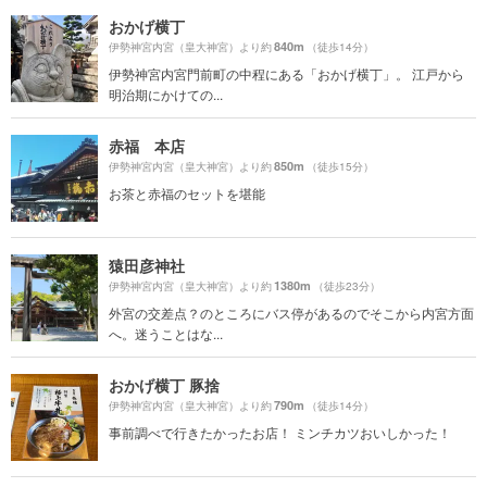
おかげ横丁
840m
伊勢神宮内宮（皇大神宮）より約
（徒歩14分）
伊勢神宮内宮門前町の中程にある「おかげ横丁」。 江戸から
明治期にかけての...
赤福 本店
850m
伊勢神宮内宮（皇大神宮）より約
（徒歩15分）
お茶と赤福のセットを堪能
猿田彦神社
1380m
伊勢神宮内宮（皇大神宮）より約
（徒歩23分）
外宮の交差点？のところにバス停があるのでそこから内宮方面
へ。迷うことはな...
おかげ横丁 豚捨
790m
伊勢神宮内宮（皇大神宮）より約
（徒歩14分）
事前調べで行きたかったお店！ ミンチカツおいしかった！