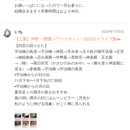
お腹いっぱいになったので一旦お参りに。
結構歩きます🚶所要時間はおよそ40分。
いち
2024年7月5日
【三重】伊勢 ✨開運パワースポット✨2泊3日ドライブ旅🚗
【内宮の回りかた】
宇治橋の鳥居→宇治橋→神苑→手水舎→五十鈴川御手洗場→正宮
→御稲御倉→忌火屋殿→外幣殿→荒祭宮→神楽殿・五丈殿
→（橋）→風日祈宮（かざひのみのみや）→（橋を渡り神楽殿に
戻る）→参集殿→宇治橋→宇治橋の鳥居
▪️宇治橋からの日の出
11月下旬〜1月下旬の7:30頃
▪️宇治橋からの月の出
夏至近くの満月の夜がおすすめ
風の弱い満月の日にはムーンピラー（月光が
柱のように伸びる現象）がごく稀に見られる