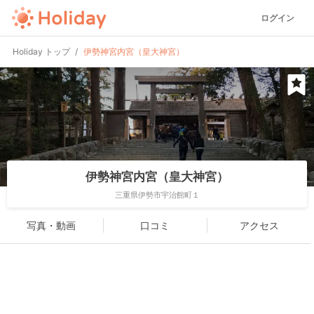
ログイン
Holiday トップ
伊勢神宮内宮（皇大神宮）
伊勢神宮内宮（皇大神宮）
三重県伊勢市宇治館町１
写真・動画
口コミ
アクセス