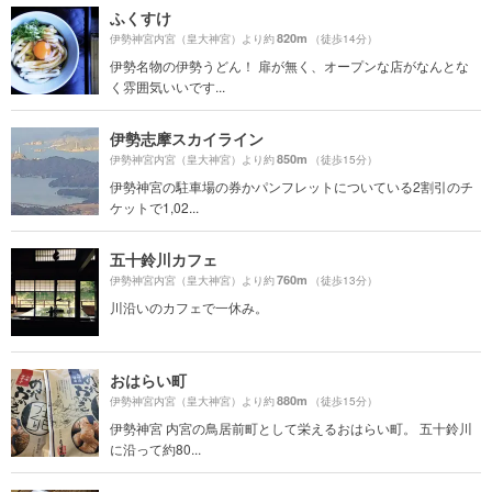
ふくすけ
820m
伊勢神宮内宮（皇大神宮）より約
（徒歩14分）
伊勢名物の伊勢うどん！ 扉が無く、オープンな店がなんとな
く雰囲気いいです...
伊勢志摩スカイライン
850m
伊勢神宮内宮（皇大神宮）より約
（徒歩15分）
伊勢神宮の駐車場の券かパンフレットについている2割引のチ
ケットで1,02...
五十鈴川カフェ
760m
伊勢神宮内宮（皇大神宮）より約
（徒歩13分）
川沿いのカフェで一休み。
おはらい町
880m
伊勢神宮内宮（皇大神宮）より約
（徒歩15分）
伊勢神宮 内宮の鳥居前町として栄えるおはらい町。 五十鈴川
に沿って約80...