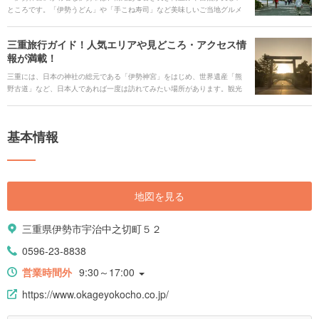
ところです。「伊勢うどん」や「手こね寿司」など美味しいご当地グルメ
がたくさんあり、テーマパークも水族館も1度に楽しむ観光ができます。ま
た、活気あるイベントが毎年開催されています。そんな魅力溢れる伊勢市
三重旅行ガイド！人気エリアや見どころ・アクセス情
を旅行する時に役立つ、見どころや観光スポット、ご当地グルメ、アクセ
報が満載！
ス、宿泊施設、イベント、お得なチケットなどを一挙にご紹介します！
三重には、日本の神社の総元である「伊勢神宮」をはじめ、世界遺産「熊
野古道」など、日本人であれば一度は訪れてみたい場所があります。観光
スポットが広く点在することから、鉄道やバス、車での移動も、旅の一部
として楽しみましょう。それぞれのエリアで、グルメやレジャー、大自然
の絶景、といろいろな楽しみが待っています。 三重に旅行するなら、ぜひ
基本情報
訪れたい人気の観光スポットや旅の見どころ、ご当地グルメ、アクセス情
報やオススメのホテルまで、まとめてご紹介します。
地図を見る
三重県伊勢市宇治中之切町５２
0596-23-8838
営業時間外
9:30～17:00
https://www.okageyokocho.co.jp/