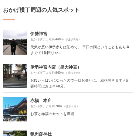
おかげ横丁周辺の人気スポット
伊勢神宮
440m
おかげ横丁より約
（徒歩8分）
天気が悪い伊勢参りは初めて。 平日の雨ということもあり今
までで1番回りや...
伊勢神宮内宮（皇大神宮）
840m
おかげ横丁より約
（徒歩14分）
お腹いっぱいになったので一旦お参りに。 結構歩きます🚶所
要時間はおよそ40分。
赤福 本店
70m
おかげ横丁より約
（徒歩2分）
お茶と赤福のセットを堪能
猿田彦神社