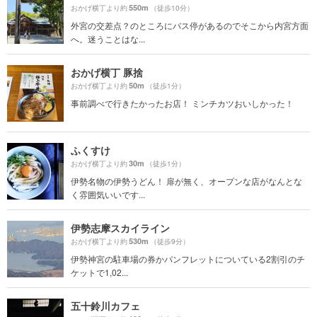
550m
おかげ横丁より約
（徒歩10分）
外宮の交差点？のところにバス停があるのでそこから内宮方面
へ。迷うことはな...
おかげ横丁 豚捨
50m
おかげ横丁より約
（徒歩1分）
事前調べで行きたかったお店！ ミンチカツおいしかった！
ふくすけ
30m
おかげ横丁より約
（徒歩1分）
伊勢名物の伊勢うどん！ 扉が無く、オープンな店がなんとな
く雰囲気いいです...
伊勢志摩スカイライン
530m
おかげ横丁より約
（徒歩9分）
伊勢神宮の駐車場の券かパンフレットについている2割引のチ
ケットで1,02...
五十鈴川カフェ