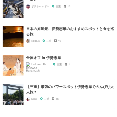
ポテトヘッド✨
三重
10
日本の原風景、伊勢志摩のおすすめスポットと食を巡
る旅
Keipus
三重
49
全国オフ in 伊勢志摩
Hallowed Hanamizuki
三重
1
【三重】最強のパワースポット伊勢志摩でのんびり大
人旅＊
kaae
三重
16