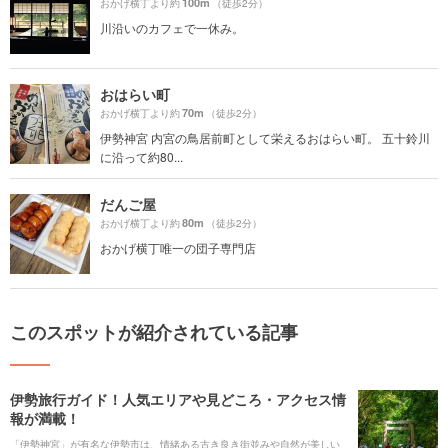
100m
おかげ横丁より約
（徒歩2分）
川沿いのカフェで一休み。
おはらい町
70m
おかげ横丁より約
（徒歩2分）
伊勢神宮 内宮の鳥居前町として栄えるおはらい町。 五十鈴川
に沿って約80...
だんご屋
80m
おかげ横丁より約
（徒歩2分）
おかげ横丁唯一の団子専門店
このスポットが紹介されている記事
伊勢旅行ガイド！人気エリアや見どころ・アクセス情
報が満載！
「伊勢神宮」が有名な伊勢市は、情緒ある古き良き街並みや自然が美しい