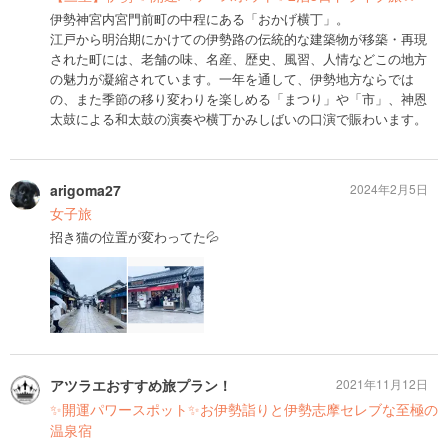
伊勢神宮内宮門前町の中程にある「おかげ横丁」。
江戸から明治期にかけての伊勢路の伝統的な建築物が移築・再現
された町には、老舗の味、名産、歴史、風習、人情などこの地方
の魅力が凝縮されています。一年を通して、伊勢地方ならでは
の、また季節の移り変わりを楽しめる「まつり」や「市」、神恩
太鼓による和太鼓の演奏や横丁かみしばいの口演で賑わいます。
arigoma27
2024年2月5日
女子旅
招き猫の位置が変わってた💦
アツラエおすすめ旅プラン！
2021年11月12日
✨開運パワースポット✨お伊勢詣りと伊勢志摩セレブな至極の
温泉宿