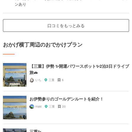
ンあり
口コミをもっとみる
おかげ横丁周辺のおでかけプラン
【三重】伊勢 ✨開運パワースポット✨2泊3日ドライブ
旅🚗
いち
三重
6
お伊勢参りのゴールデンルートを紹介！
maki
三重
20
三重✨