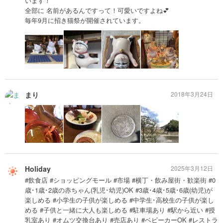
います！
全部に 名前があるんですって！可愛いですよね💕
毎年9月に招き猫祭が開催されています。
まり
2018年3月24日
Holiday
2025年3月12日
#飲食店 #ショッピングモール #市場 #横丁・飲み屋街・歓楽街 #0
歳･1歳･2歳の赤ちゃん(乳児･幼児)OK #3歳･4歳･5歳･6歳(幼児)が
楽しめる #小学生の子供が楽しめる #中学生･高校生の子供が楽し
める #子供と一緒に大人も楽しめる #駐車場あり #駅から近い #授
乳室あり #オムツ交換台あり #売店あり #ベビーカーOK #レストラ