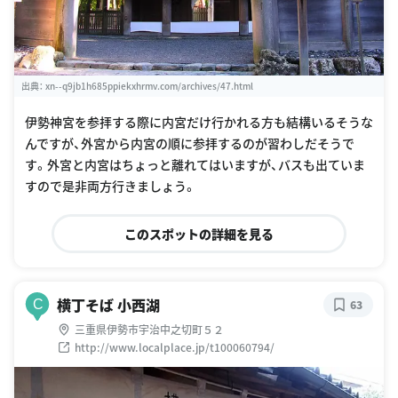
出典：
xn--q9jb1h685ppiekxhrmv.com/archives/47.html
伊勢神宮を参拝する際に内宮だけ行かれる方も結構いるそうな
んですが、外宮から内宮の順に参拝するのが習わしだそうで
す。外宮と内宮はちょっと離れてはいますが、バスも出ていま
すので是非両方行きましょう。
このスポットの詳細を見る
横丁そば 小西湖
C
63
三重県伊勢市宇治中之切町５２
http://www.localplace.jp/t100060794/