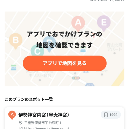
このプランのスポット一覧
伊勢神宮内宮（皇大神宮）
A
1994
三重県伊勢市宇治館町１
https://www.isejingu.or.jp/