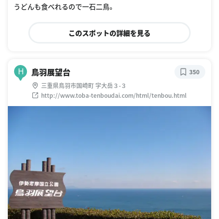
うどんも食べれるので一石二鳥。
このスポットの詳細を見る
鳥羽展望台
H
350
三重県鳥羽市国崎町 字大岳３-３
http://www.toba-tenboudai.com/html/tenbou.html