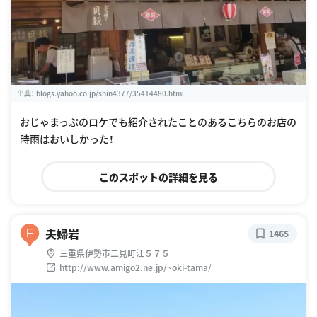
出典：
blogs.yahoo.co.jp/shin4377/35414480.html
おじゃまっぷのロケでも紹介されたことのあるこちらのお店の
時雨はおいしかった！
このスポットの詳細を見る
夫婦岩
F
1465
三重県伊勢市二見町江５７５
http://www.amigo2.ne.jp/~oki-tama/