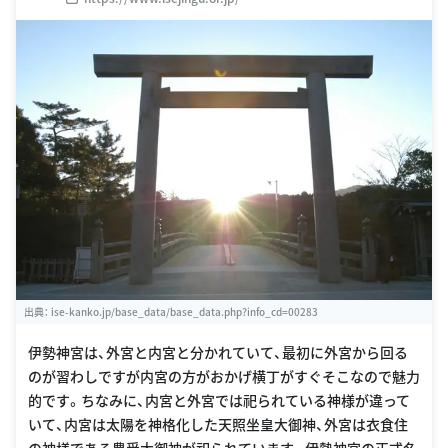
出典：
ise-kanko.jp/base_data/base_data.php?info_cd=00283
伊勢神宮は、外宮と内宮と分かれていて、最初に外宮から回る
のが習わしですが内宮の方がおかげ横丁がすぐそこなので魅力
的です。ちなみに、内宮と外宮では祀られている神様が違って
いて、内宮は太陽を神格化した天照坐皇大御神、外宮は衣食住