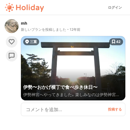
ログイン
mh
新しいプランを投稿しました
12年前
三重
42
伊勢〜おかげ横丁で食べ歩き休日〜
伊勢神宮へやってきました。楽しみなのは伊勢神宮は
もちろんですが、なんといってもおかげ横丁での食べ歩
き。江戸時代の街並を再現したこのエリアは雰囲気が
とても素敵です。お昼はがっつり食べずに食べ歩きな
がら楽しみましょう。