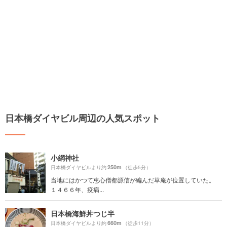
日本橋ダイヤビル周辺の人気スポット
小網神社
250m
日本橋ダイヤビルより約
（徒歩5分）
当地にはかつて恵心僧都源信が編んだ草庵が位置していた。
１４６６年、疫病...
日本橋海鮮丼つじ半
660m
日本橋ダイヤビルより約
（徒歩11分）