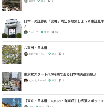
seijiro
東京
6
日本一の証券街「兜町」周辺を散策しよう＆東証見学
♪
たかひで
東京
13
八重洲・日本橋
関西が好っきゃねん
東京
4
東京駅スタート/1.5時間で辿る日本橋美建築散歩
a_tabi_channel
東京
5
【東京・日本橋・丸の内・有楽町】お洒落スポット🔅
Lisa
東京
67