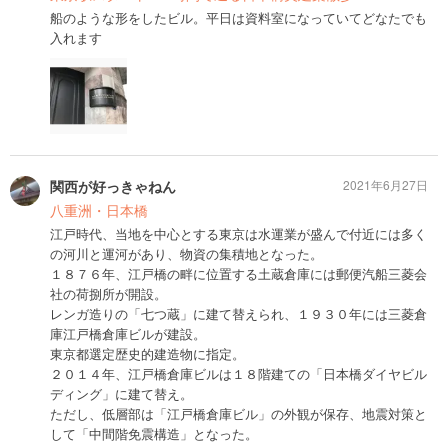
船のような形をしたビル。平日は資料室になっていてどなたでも
入れます
関西が好っきゃねん
2021年6月27日
八重洲・日本橋
江戸時代、当地を中心とする東京は水運業が盛んで付近には多く
の河川と運河があり、物資の集積地となった。
１８７６年、江戸橋の畔に位置する土蔵倉庫には郵便汽船三菱会
社の荷捌所が開設。
レンガ造りの「七つ蔵」に建て替えられ、１９３０年には三菱倉
庫江戸橋倉庫ビルが建設。
東京都選定歴史的建造物に指定。
２０１４年、江戸橋倉庫ビルは１８階建ての「日本橋ダイヤビル
ディング」に建て替え。
ただし、低層部は「江戸橋倉庫ビル」の外観が保存、地震対策と
して「中間階免震構造」となった。