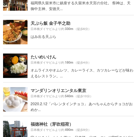
福岡県久留米市に鎮座する久留米水天宮の分社。 祭神は、天
御中主神、安徳天...
天ぷら飯 金子半之助
330m
日本橋ダイヤビルより約
（徒歩6分）
はみ出る天ぷら
たいめいけん
180m
日本橋ダイヤビルより約
（徒歩4分）
オムライスやオムレツ、カレーライス、カツカレーなどが味わ
えるレストラン。...
マンダリンオリエンタル東京
540m
日本橋ダイヤビルより約
（徒歩10分）
2020.2.12「バレンタインチョコ」 あべちゃんからチョコがお
めか...
福徳神社（芽吹稲荷）
490m
日本橋ダイヤビルより約
（徒歩9分）