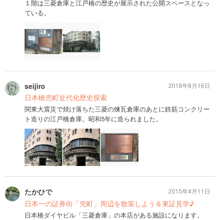
１階は三菱倉庫と江戸橋の歴史が展示された公開スペースとなっ
ている。
seijiro
2018年8月16日
日本橋兜町近代化歴史探索
関東大震災で焼け落ちた三菱の煉瓦倉庫のあとに鉄筋コンクリー
ト造りの江戸橋倉庫。昭和5年に造られました。
たかひで
2015年4月11日
日本一の証券街「兜町」周辺を散策しよう＆東証見学♪
日本橋ダイヤビル「三菱倉庫」の本店がある施設になります。