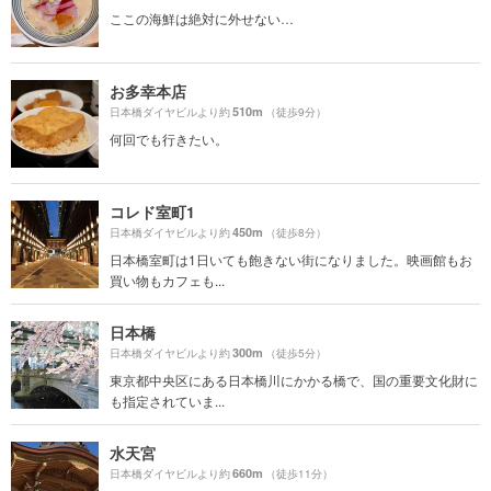
ここの海鮮は絶対に外せない…
お多幸本店
510m
日本橋ダイヤビルより約
（徒歩9分）
何回でも行きたい。
コレド室町1
450m
日本橋ダイヤビルより約
（徒歩8分）
日本橋室町は1日いても飽きない街になりました。映画館もお
買い物もカフェも...
日本橋
300m
日本橋ダイヤビルより約
（徒歩5分）
東京都中央区にある日本橋川にかかる橋で、国の重要文化財に
も指定されていま...
水天宮
660m
日本橋ダイヤビルより約
（徒歩11分）