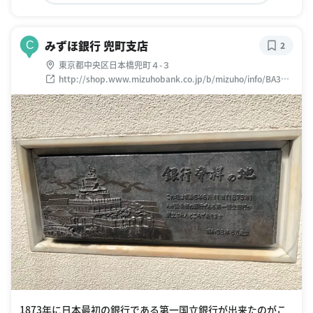
みずほ銀行 兜町支店
C
2
東京都中央区日本橋兜町４-３
http://shop.www.mizuhobank.co.jp/b/mizuho/info/BA338
925/
1873年に日本最初の銀行である第一国立銀行が出来たのがこ