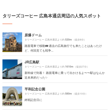
タリーズコーヒー 広島本通店周辺の人気スポット
原爆ドーム
520m
タリーズコーヒー 広島本通店より約
（徒歩9分）
路面電車で移動🚃 過去の広島旅行でも来たことはあったけ
ど、何回見ても戦争...
JR広島駅
1610m
タリーズコーヒー 広島本通店より約
（徒歩27分）
新幹線で到着！ 路面電車に乗って出かけるよ〜〜駅はなんか
近未来的だった✨
平和記念公園
580m
タリーズコーヒー 広島本通店より約
（徒歩10分）
終戦記念日に