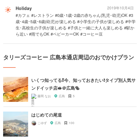
Holiday
2019年10月4日
#カフェ #レストラン #0歳･1歳･2歳の赤ちゃん(乳児･幼児)OK #3
歳･4歳･5歳･6歳(幼児)が楽しめる #小学生の子供が楽しめる #中学
生･高校生の子供が楽しめる #子供と一緒に大人も楽しめる #駅か
ら近い #雨でもOK #ベビーカーOK #コーヒー豆
タリーズコーヒー 広島本通店周辺のおでかけプラン
いくつ知ってる⁉️今、知っておきたい❗️タイプ別人気サ
ンドイッチ店🥪＠広島🥯
藤岡 なお
広島
5
はじめての尾道
こゆず
広島
100