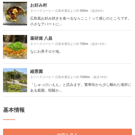
お好み村
350m
タリーズコーヒー 広島本通店より約
（徒歩6分）
広島風お好み焼きを食べるならここ！って感じのところです。
小さなアパートに...
薬研堀 八昌
740m
タリーズコーヒー 広島本通店より約
（徒歩13分）
なにわ男子ロケ地。
縮景園
1030m
タリーズコーヒー 広島本通店より約
（徒歩18分）
「しゅっけいえん」と読みます。繁華街から少し離れた場所に
ある庭園。喧騒か...
基本情報
地図を見る