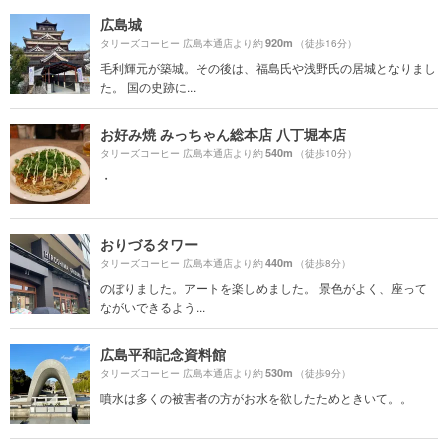
広島城
920m
タリーズコーヒー 広島本通店より約
（徒歩16分）
毛利輝元が築城。その後は、福島氏や浅野氏の居城となりまし
た。 国の史跡に...
お好み焼 みっちゃん総本店 八丁堀本店
540m
タリーズコーヒー 広島本通店より約
（徒歩10分）
・
おりづるタワー
440m
タリーズコーヒー 広島本通店より約
（徒歩8分）
のぼりました。アートを楽しめました。 景色がよく、座って
ながいできるよう...
広島平和記念資料館
530m
タリーズコーヒー 広島本通店より約
（徒歩9分）
噴水は多くの被害者の方がお水を欲したためときいて。。