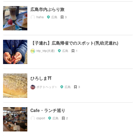
広島市内ぶらり旅
haha
広島
3
【子連れ】広島帰省でのスポット(乳幼児連れ)
trip_trip(共通)
広島
1
ひろしま⛩
ポテトヘッド✨
広島
3
Cafe・ランチ巡り
copori
広島
2