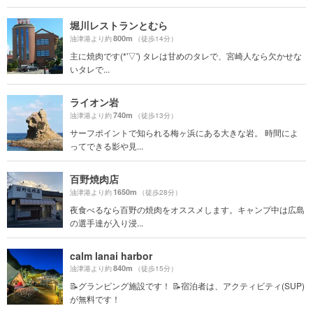
堀川レストランとむら
800m
油津港より約
（徒歩14分）
主に焼肉です(*'▽') タレは甘めのタレで、宮崎人なら欠かせな
いタレで...
ライオン岩
740m
油津港より約
（徒歩13分）
サーフポイントで知られる梅ヶ浜にある大きな岩。 時間によ
ってできる影や見...
百野焼肉店
1650m
油津港より約
（徒歩28分）
夜食べるなら百野の焼肉をオススメします。キャンプ中は広島
の選手達が入り浸...
calm lanai harbor
840m
油津港より約
（徒歩15分）
📝グランピング施設です！ 📝宿泊者は、アクティビティ(SUP)
が無料です！