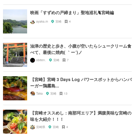
映画「すずめの戸締まり」聖地巡礼🐈宮崎編
ayaka.m
宮崎
4
油津の歴史と歩き、小腹が空いたらシュークリーム食
べて、最後に焼肉( ｀ー´)ノ
obiten.
宮崎
7
【宮崎】宮崎 3 Days Log パワースポットからハンバ
ーガー鶏霧島...
Taka
宮崎
13
【宮崎オススめし：南那珂エリア】満腹美味な宮崎の
味を大紹介！！！
宮崎県
宮崎
4