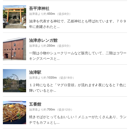
吾平津神社
450m
油津港より約
（徒歩8分）
油津を代表する神社で、乙姫神社とも呼ばれています。７０９
年に創建されたと...
油津赤レンガ館
250m
油津港より約
（徒歩5分）
一階は小物やシュークリームなど販売していて、二階はコワー
キングスペースと...
油津駅
1020m
油津港より約
（徒歩18分）
１２時になると「マグロ音頭」が流れます♪ 夜になると７色に
輝いているとか...
五番館
700m
油津港より約
（徒歩12分）
焼きそばがとってもおいしい！メニューがたくさんあり、ラン
チでもカフェとし...