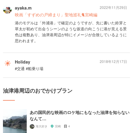
ayaka.m
2022年11月29日
映画「すずめの戸締まり」聖地巡礼🐈宮崎編
港のモデルは「外浦港」で確定のようですが、先に書いた鈴芽と
草太が初めて出会うシーンのような坂道の向こうに港が見える景
色は複数あり、油津港周辺が特にイメージが合致しているように
思われます。
Holiday
2018年12月17日
#交通 #船乗り場
油津港周辺のおでかけプラン
あの国民的な映画のロケ地にもなった油津を知らない
なんて…
海大好き
宮崎
4