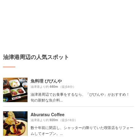
油津港周辺の人気スポット
魚料理 びびんや
440m
油津港より約
（徒歩8分）
油津港周辺でお食事をするなら、「びびんや」がおすすめ！
旬の新鮮な魚介料...
Aburatsu Coffee
920m
油津港より約
（徒歩16分）
数十年前に閉店し、シャッターの降りていた喫茶店をリフォー
ムしてオープン。...