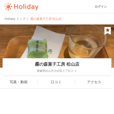
ログイン
Holiday トップ
霧の森菓子工房 松山店
霧の森菓子工房 松山店
愛媛県松山市大街道３丁目３-１
写真・動画
口コミ
アクセス