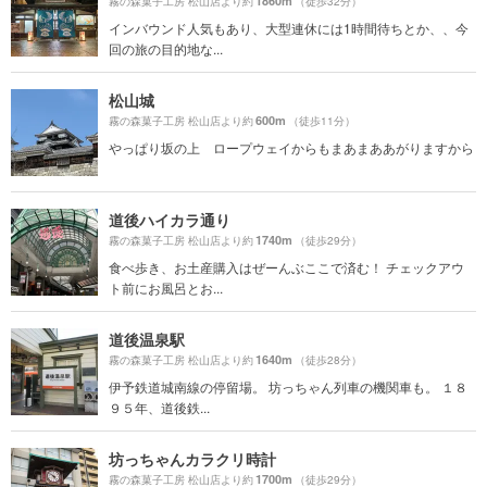
1860m
霧の森菓子工房 松山店より約
（徒歩32分）
インバウンド人気もあり、大型連休には1時間待ちとか、、今
回の旅の目的地な...
松山城
600m
霧の森菓子工房 松山店より約
（徒歩11分）
やっぱり坂の上 ロープウェイからもまあまああがりますから
道後ハイカラ通り
1740m
霧の森菓子工房 松山店より約
（徒歩29分）
食べ歩き、お土産購入はぜーんぶここで済む！ チェックアウ
ト前にお風呂とお...
道後温泉駅
1640m
霧の森菓子工房 松山店より約
（徒歩28分）
伊予鉄道城南線の停留場。 坊っちゃん列車の機関車も。 １８
９５年、道後鉄...
坊っちゃんカラクリ時計
1700m
霧の森菓子工房 松山店より約
（徒歩29分）