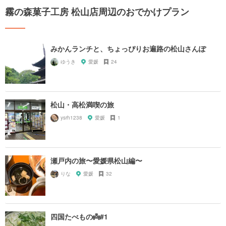
霧の森菓子工房 松山店周辺のおでかけプラン
みかんランチと、ちょっぴりお遍路の松山さんぽ
ゆうき
愛媛
24
松山・高松満喫の旅
ysrh1238
愛媛
1
瀬戸内の旅〜愛媛県松山編〜
りな
愛媛
32
四国たべもの👼#1