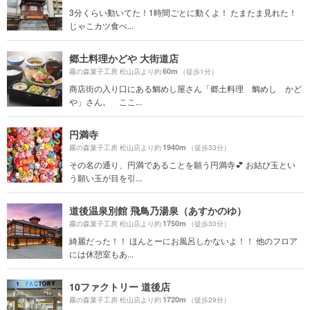
3分くらい動いてた！1時間ごとに動くよ！ たまたま見れた！
じゃこカツ食べ...
郷土料理かどや 大街道店
60m
霧の森菓子工房 松山店より約
（徒歩1分）
商店街の入り口にある鯛めし屋さん「郷土料理 鯛めし かど
や」さん。 ここ...
円満寺
1940m
霧の森菓子工房 松山店より約
（徒歩33分）
その名の通り、円満であることを願う円満寺💕 お結び玉とい
う願い玉が目を引...
道後温泉別館 飛鳥乃湯泉（あすかのゆ）
1750m
霧の森菓子工房 松山店より約
（徒歩30分）
綺麗だった！！ ほんとーにお風呂しかないよ！！ 他のフロア
には休憩室もあ...
10ファクトリー 道後店
1720m
霧の森菓子工房 松山店より約
（徒歩29分）