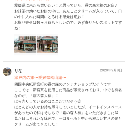
愛媛県に来たら買いたい！と思っていた、霧の森大福のお店♪
お抹茶の効いたお餅の中に、あんことクリームが入っていて、口
の中に入れた瞬間にとろける感覚は絶妙！
お取り寄せは数ヶ月待ちらしいので、必ず寄りたいスポットです
ね！
りな
2020年9月8日
瀬戸内の旅〜愛媛県松山編〜
四国中央紙新宮町の霧の森のアンテナショップだそうです
ここでは、新宮茶を使用した商品が販売されており、中でも有名
なのが、「霧の森大福」！
ばら売りしているのはここだけだそう🤔
ほとんどの人がお持ち帰りしていましたが、イートインスペース
があったので私はそちらで「霧の森大福」をいただきました😋
見た目はきれいな緑色で、一口食べると中から程よい甘さの餡と
クリームが出てきました！