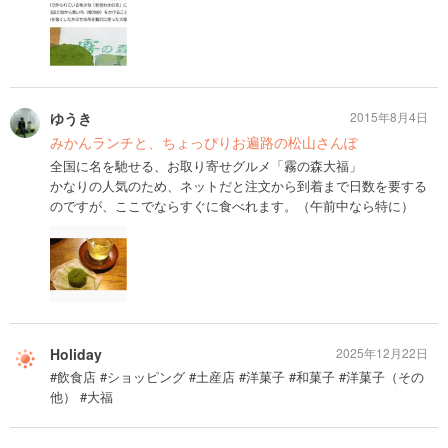
ゆうき
2015年8月4日
みかんランチと、ちょっぴりお遍路の松山さんぽ
全国に名を馳せる、お取り寄せグルメ「霧の森大福」
かなりの人気のため、ネットだと注文から到着まで日数を要する
のですが、ここでならすぐに食べれます。（午前中なら特に）
Holiday
2025年12月22日
#飲食店 #ショッピング #土産店 #洋菓子 #和菓子 #洋菓子（その
他） #大福