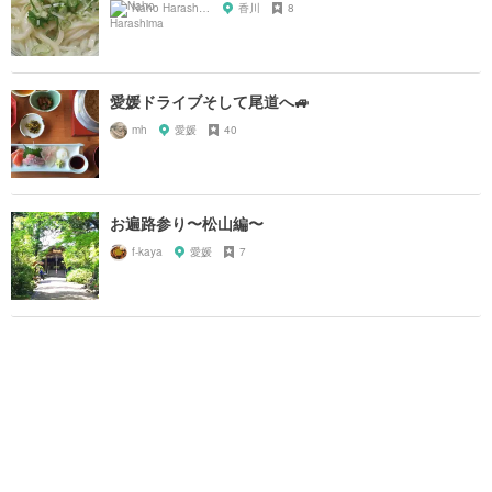
Naho Harashima
香川
8
愛媛ドライブそして尾道へ🚙
mh
愛媛
40
お遍路参り〜松山編〜
f-kaya
愛媛
7