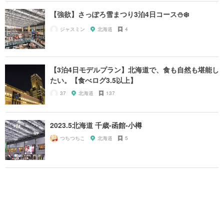
【強欲】さっぽろ雪まつり3泊4日コース⛄️❄️
ジャスミン
北海道
4
【3泊4日モデルプラン】北海道で、食も自然も堪能し
たい。【食べログ3.5以上】
37
北海道
137
2023.5北海道 千歳-函館-小樽
つちつちこ
北海道
5