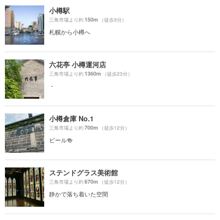
小樽駅
150m
三角市場より約
（徒歩3分）
札幌から小樽へ
六花亭 小樽運河店
1360m
三角市場より約
（徒歩23分）
・
小樽倉庫 No.1
700m
三角市場より約
（徒歩12分）
ビール🍻
ステンドグラス美術館
670m
三角市場より約
（徒歩12分）
静かで落ち着いた空間