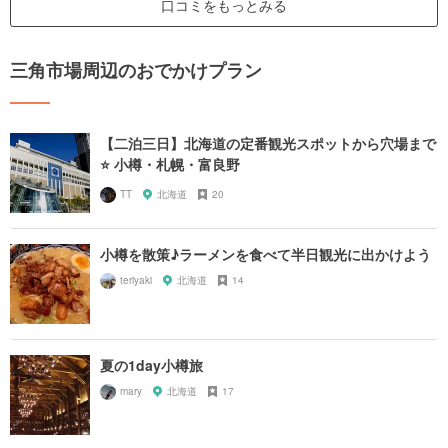
口コミをもっとみる
三角市場周辺のおでかけプラン
【二泊三日】北海道の定番観光スポットから穴場まで
⭐️ 小樽・札幌・富良野
TT
北海道
20
小樽を散策♪ラーメンを食べて半日観光に出かけよう
teriyaki
北海道
14
夏の1day小樽旅
mary
北海道
17