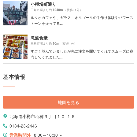
小樽堺町通り
1240m
三角市場より約
（徒歩21分）
ルタオカフェや、ガラス、オルゴールの手作り体験やパワース
トーンを扱ってる...
滝波食堂
10m
三角市場より約
（徒歩1分）
すごく並んでいましたが先に注文を聞いてくれてスムーズに案
内してくれました...
基本情報
地図を見る
北海道小樽市稲穂３丁目１０-１６
0134-23-2446
営業時間外
8:00～16:30