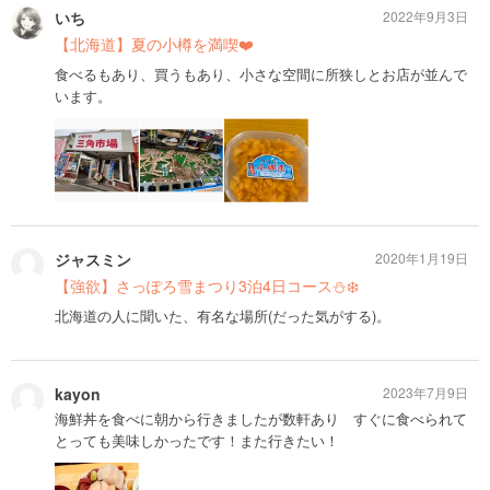
いち
2022年9月3日
【北海道】夏の小樽を満喫❤️
食べるもあり、買うもあり、小さな空間に所狭しとお店が並んで
います。
ジャスミン
2020年1月19日
【強欲】さっぽろ雪まつり3泊4日コース⛄️❄️
北海道の人に聞いた、有名な場所(だった気がする)。
kayon
2023年7月9日
海鮮丼を食べに朝から行きましたが数軒あり すぐに食べられて
とっても美味しかったです！また行きたい！