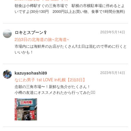
朝食は小樽駅すぐの三角市場で 駅横の市横駐車場に停めるとよ
いですよ(30分130円 2000円以上お買い物、食事で1時間分無料)
ロキとスプーン🥄
2023年5月14日
2泊3日の北海道の旅~北海道~
市場内には海鮮丼のお店がたくさん‼︎土日は混むので早めに行くと
いいかも！
kazuyaohashi89
2023年5月14日
なにわ男子 1st LOVE in札幌【2泊3日】
念願の三角市場〜！新鮮な魚介がたくさん！
小樽の友達にオススメされたから行ってみた👍🏻