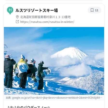
ルスツリゾートスキー場
H
11
北海道虻田郡留寿都村泉川１３ 13番地
https://rusutsu.com/rusutsu-in-winter/
出典：
google.co.jp/url?sa=t&rct=j&q=&esrc=s&source=web&cd=2&ved=0CDUQjBAw
AQ&url=http%3A%2F%2Fski.rusutsu.co.jp%2F&ei=NB9zU8fHJMWUuAThpYCAAg&us
g=AFQjCNFm4XG5Yx3Lr94FFgfb572DeztK5Q&bvm=bv.66699033,d.c2E
ふわふわのパウダースノー⛄️