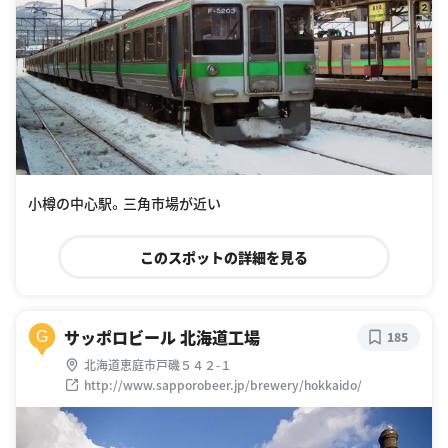
小樽の中心駅。三角市場が近い
このスポットの詳細を見る
サッポロビール 北海道工場
G
185
北海道恵庭市戸磯５４２-１
http://www.sapporobeer.jp/brewery/hokkaido/