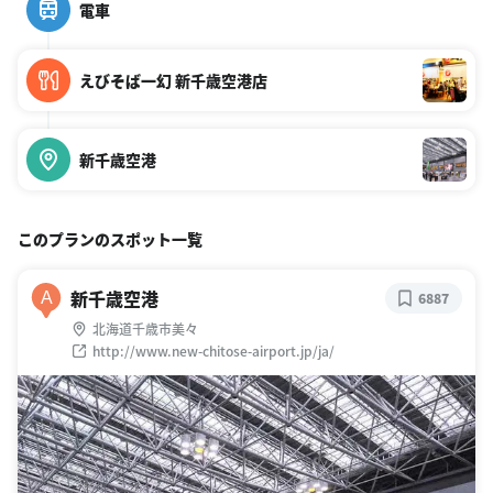
電車
えびそば一幻 新千歳空港店
新千歳空港
このプランのスポット一覧
新千歳空港
A
6887
北海道千歳市美々
http://www.new-chitose-airport.jp/ja/