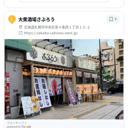
大衆酒場さぶろう
L
7
北海道札幌市中央区南４条西１丁目１５-２
https://sakaba-saburou.owst.jp/
フォンヤンファ
G