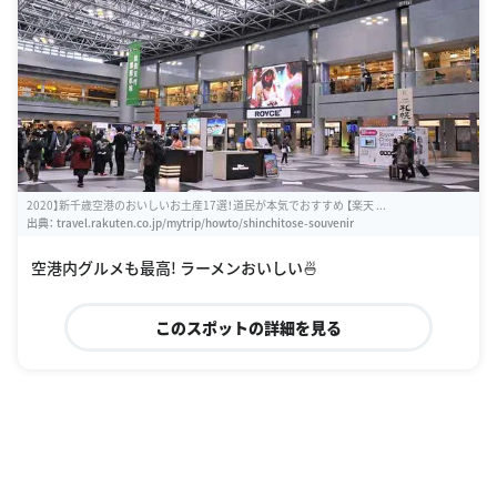
2020】新千歳空港のおいしいお土産17選！道民が本気でおすすめ 【楽天 ...
出典：
travel.rakuten.co.jp/mytrip/howto/shinchitose-souvenir
空港内グルメも最高! ラーメンおいしい🍜
このスポットの詳細を見る