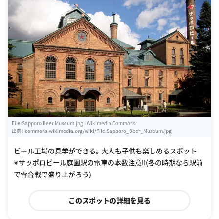
File:Sapporo Beer Museum.jpg - Wikimedia Commons
出典：
commons.wikimedia.org/wiki/File:Sapporo_Beer_Museum.jpg
ビール工場の見学ができる。大人も子供も楽しめるスポット
※サッポロビール庭園駅の電車の本数注意‼︎(冬の時期なら駅前
で雪合戦で盛り上がろう)
このスポットの詳細を見る