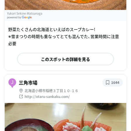
Yukari Sekine-Matsunaga
G
oogle Places
野菜たくさんの北海道といえばのスープカレー!
※雪まつりの時期も重なってとても混んでた、営業時間に注意
必要
このスポットの詳細を見る
三角市場
J
1644
北海道小樽市稲穂３丁目１０-１６
http://otaru-sankaku.com/