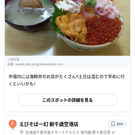
三角市場
出典：
www2.odn.ne.jp/kawashima-sen
市場内には海鮮丼のお店がたくさん‼︎土日は混むので早めに行
くといいかも！
このスポットの詳細を見る
えびそば一幻 新千歳空港店
K
600
北海道千歳市美々ターミナルビル 国内線 新千歳空港 3F