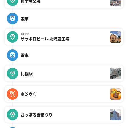
新千歳空港
電車
10:00
サッポロビール 北海道工場
電車
札幌駅
奥芝商店
さっぽろ雪まつり