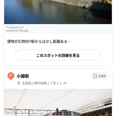
Tsungjung Lee
G
oogle Places
建物が幻想的‼︎駅からは少し距離ある…
このスポットの詳細を見る
小樽駅
F
1265
北海道小樽市稲穂２丁目２２ JP