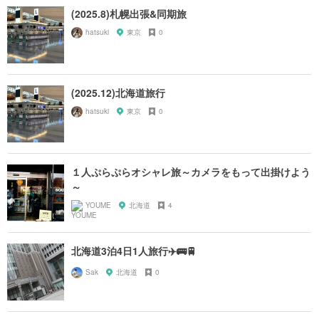
(2025.8)札幌出張&同期旅
hatsuki
東京
0
(2025.12)北海道旅行
hatsuki
東京
0
１人ぷらぷらオシャレ旅～カメラをもって出掛けよう
～
YOUME
北海道
4
北海道3泊4日1人旅行✈️🚌🚆
Sak
北海道
0