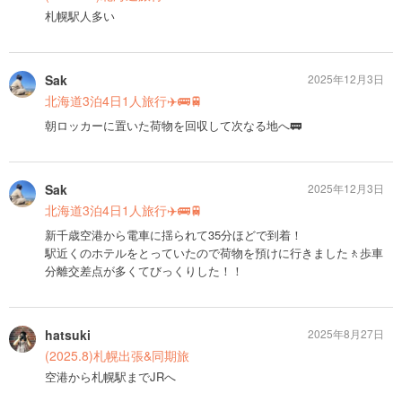
札幌駅人多い
Sak
2025年12月3日
北海道3泊4日1人旅行✈️🚌🚆
朝ロッカーに置いた荷物を回収して次なる地へ🚃
Sak
2025年12月3日
北海道3泊4日1人旅行✈️🚌🚆
新千歳空港から電車に揺られて35分ほどで到着！
駅近くのホテルをとっていたので荷物を預けに行きました🚶歩車
分離交差点が多くてびっくりした！！
hatsuki
2025年8月27日
(2025.8)札幌出張&同期旅
空港から札幌駅までJRへ