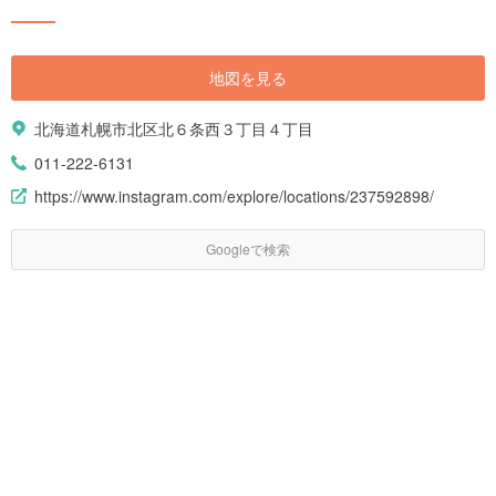
るのが札幌の魅力でしょう。 また美味しい海の幸やアイヌ文化など、札幌
はグルメや歴史の面でも少し風変わりな奥深い土地です。 今回は、札幌の
おすすめスポットやグルメ、面白いイベントなど旅行で役立つ情報をご紹
介します。移動手段やお得なチケット情報もありますので、初めて札幌へ
地図を見る
訪れる人はぜひ参考にしてくださいね。
北海道札幌市北区北６条西３丁目４丁目
011-222-6131
https://www.instagram.com/explore/locations/237592898/
Googleで検索