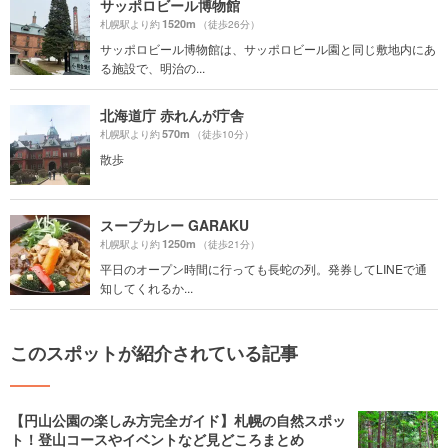
サッポロビール博物館
1520m
札幌駅より約
（徒歩26分）
サッポロビール博物館は、サッポロビール園と同じ敷地内にあ
る施設で、明治の...
北海道庁 赤れんが庁舎
570m
札幌駅より約
（徒歩10分）
散歩
スープカレー GARAKU
1250m
札幌駅より約
（徒歩21分）
平日のオープン時間に行っても長蛇の列。発券してLINEで通
知してくれるか...
このスポットが紹介されている記事
【円山公園の楽しみ方完全ガイド】札幌の自然スポッ
ト！登山コースやイベントなど見どころまとめ