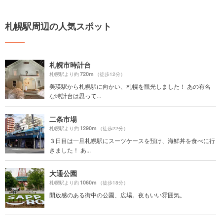
札幌駅周辺の人気スポット
札幌市時計台
720m
札幌駅より約
（徒歩12分）
美瑛駅から札幌駅に向かい、札幌を観光しました！ あの有名
な時計台は思って...
二条市場
1290m
札幌駅より約
（徒歩22分）
３日目は一旦札幌駅にスーツケースを預け、海鮮丼を食べに行
きました！ あ...
大通公園
1060m
札幌駅より約
（徒歩18分）
開放感のある街中の公園、広場。夜もいい雰囲気。