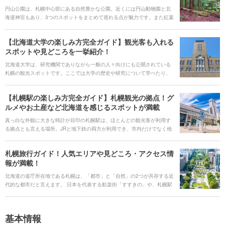
円山公園は、札幌中心部にある自然豊かな公園。近くには円山動物園と北
海道神宮もあり、3つのスポットをまとめて巡れる点が魅力です。また紅葉
やお花見など、季節ごとにイベントを楽しめるのも円山公園の面白さでし
ょう。 ここでは、そんな円山公園の楽しみ方を解説していきます。さらに
【北海道大学の楽しみ方完全ガイド】観光客も入れる
円山動物園と北海道神宮の魅力にも触れますので、ぜひ円山を観光する際
スポットや見どころを一挙紹介！
はこの2つのスポットにも立ち寄ってみてくださいね。
北海道大学は、研究機関でありながら一般の人々向けにも公開されている
札幌の観光スポットです。ここでは大学の歴史や研究について学べたり、
北大限定グルメを堪能できたりします。 そこで今回の記事では、全国から
観光客が集まる北海道大学の見どころをたっぷりとお伝えしていきます。
【札幌駅の楽しみ方完全ガイド】札幌観光の拠点！グ
併せて周辺のグルメスポットや観光スポットも紹介しますので、これから
ルメやお土産など北海道を感じるスポットが満載
札幌への旅行を予定している人はぜひ参考にしてください。
真っ白な外観に大きな時計が目印の札幌駅は、ほとんどの観光客が利用す
る拠点とも言える場所。JRと地下鉄の両方が利用でき、市内だけでなく他
のエリアへ向かうことも可能です。 この札幌駅の魅力は、ただ交通網とし
て便利なだけはありません。駅には4つのショッピングセンターが併設さ
札幌旅行ガイド！人気エリアや見どころ・アクセス情
れ、アパレルショップやレストラン、アミューズメント施設が多数営業し
報が満載！
ているのです。 せっかく札幌駅で電車やバスを使うのであれば、ついでに
買い物や食事も楽しんではいかがでしょうか。今回はそんな魅力たっぷり
北海道の道庁所在地である札幌は、「都市」と「自然」の2つが共存する近
の札幌駅の、見どころやおすすめの飲食店、周辺スポットを紹介していき
代的な都市だと言えます。 日本を代表する歓楽街「すすきの」や、札幌駅
ます。
周辺に集まる大規模な商業施設は、多くの人がイメージする、のどかな北
海道のイメージとはかけ離れているように感じるかもしれませんが、、街
の中心部にも「大通公園」や「藻岩山（もいわやま）」のような緑豊かな
基本情報
自然スポットがあるなど、都市でありながら北海道らしい自然に触れられ