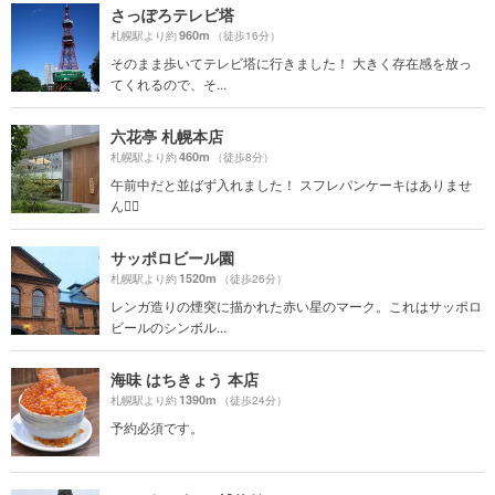
さっぽろテレビ塔
960m
札幌駅より約
（徒歩16分）
そのまま歩いてテレビ塔に行きました！ 大きく存在感を放っ
てくれるので、そ...
六花亭 札幌本店
460m
札幌駅より約
（徒歩8分）
午前中だと並ばず入れました！ スフレパンケーキはありませ
ん🙅‍♀️
サッポロビール園
1520m
札幌駅より約
（徒歩26分）
レンガ造りの煙突に描かれた赤い星のマーク。これはサッポロ
ビールのシンボル...
海味 はちきょう 本店
1390m
札幌駅より約
（徒歩24分）
予約必須です。