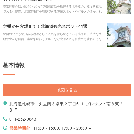
都道府県の魅力度ランキングで連続首位を獲得する北海道の、道庁所在地
である札幌市。北海道旅行を満喫できる観光スポットやグルメのほか、札
幌市でしか体験することのできない札幌ならではのスポットなど、一度は
訪れたい必須スポット満載の30選をご紹介します。 日本最北端の都道府県
定番から穴場まで！北海道観光スポット41選
ならではの魅力がたくさん濃縮された札幌市にあふれる、定番観光スポッ
トやグルメスポット、絶景のビュースポットや地元で話題のスポットな
全国の中でも魅力ある地域として人気を保ち続けている北海道。広大な土
ど、厳選してお届けいたします。
地や豊かな自然、素材を味わうグルメなど北海道には何度でも訪れたくな
るような魅力が数多くあります。アイヌの民族文化も普段体験することが
出来ない分、新鮮で面白く感じられそうです。今回は定番スポットはもち
ろん、自然や伝統、夜景、そしてノスタルジックな雰囲気を最高に楽しめ
るスポットをまとめてご紹介します。 #### 人気キーワード [keyword_link:
基本情報
北海道旅行ガイド|https://haveagood.holiday/articles/725] [keyword_link:
北海道観光マップ|https://haveagood.holiday/articles/590] [keyword_link:
札幌観光|https://haveagood.holiday/articles/653] [keyword_link:旭川観
光|https://haveagood.holiday/articles/699] [keyword_link:札幌旅行ガイ
ド|https://haveagood.holiday/articles/809] [keyword_link:函館観
地図を見る
光|https://haveagood.holiday/articles/649] [keyword_link:小樽観
光|https://haveagood.holiday/articles/648]
北海道札幌市中央区南３条東２丁目6-１ プレサント南３東２
B1F
011-252-9843
営業時間外
11:30～15:00, 17:00～20:30