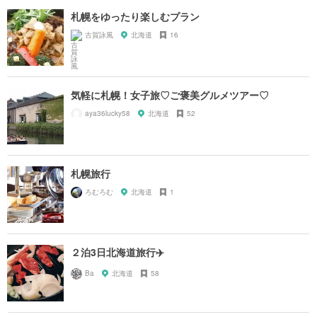
札幌をゆったり楽しむプラン
古賀詠風
北海道
16
気軽に札幌！女子旅♡ご褒美グルメツアー♡
aya36lucky58
北海道
52
札幌旅行
ろむろむ
北海道
1
２泊3日北海道旅行✈️
Ba
北海道
58