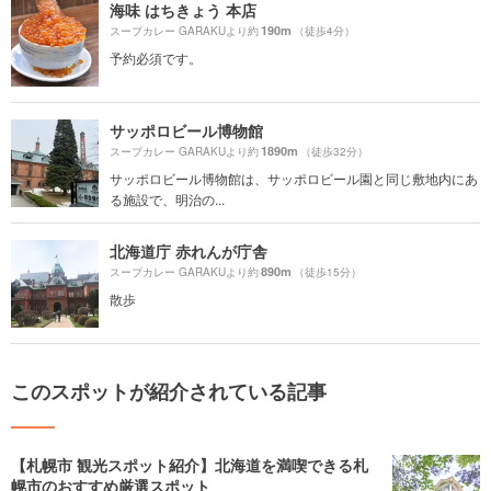
海味 はちきょう 本店
190m
スープカレー GARAKUより約
（徒歩4分）
予約必須です。
サッポロビール博物館
1890m
スープカレー GARAKUより約
（徒歩32分）
サッポロビール博物館は、サッポロビール園と同じ敷地内にあ
る施設で、明治の...
北海道庁 赤れんが庁舎
890m
スープカレー GARAKUより約
（徒歩15分）
散歩
このスポットが紹介されている記事
【札幌市 観光スポット紹介】北海道を満喫できる札
幌市のおすすめ厳選スポット