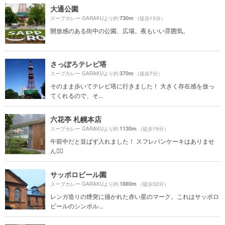
大通公園
730m
スープカレー GARAKUより約
（徒歩13分）
開放感のある街中の公園、広場。夜もいい雰囲気。
さっぽろテレビ塔
370m
スープカレー GARAKUより約
（徒歩7分）
そのまま歩いてテレビ塔に行きました！ 大きく存在感を放っ
てくれるので、そ...
六花亭 札幌本店
1130m
スープカレー GARAKUより約
（徒歩19分）
午前中だと並ばず入れました！ スフレパンケーキはありませ
ん🙅‍♀️
サッポロビール園
1880m
スープカレー GARAKUより約
（徒歩32分）
レンガ造りの煙突に描かれた赤い星のマーク。これはサッポロ
ビールのシンボル...