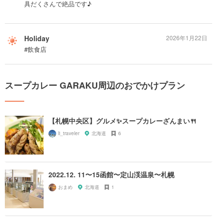
具だくさんで絶品です♪
Holiday
2026年1月22日
#飲食店
スープカレー GARAKU周辺のおでかけプラン
【札幌中央区】グルメ✨スープカレーざんまい🍴
li_traveler
北海道
6
2022.12. 11〜15函館〜定山渓温泉〜札幌
おまめ
北海道
1