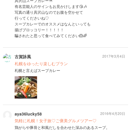
具沢山スープカレー🍴
有名芸能人のサインもお見かけします😘🎶
写真の通り具沢山なのでお腹を空かせて
行ってくださいね♡
スープカレーでのオススメはなんといっても
揚げブロッコリー！！！！！
騙されたと思って食べてみてください🙆🌈
古賀詠風
2017年3月4日
札幌をゆったり楽しむプラン
札幌と言えばスープカレー
aya36lucky58
2016年4月20日
気軽に札幌！女子旅♡ご褒美グルメツアー♡
鶏がらや豚骨と和風だしを合わせた深みのあるスープ。