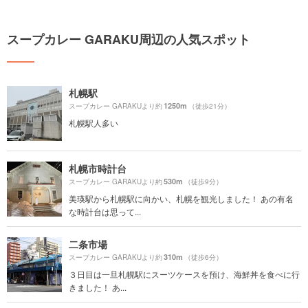
スープカレー GARAKU周辺の人気スポット
札幌駅
1250m
スープカレー GARAKUより約
（徒歩21分）
札幌駅人多い
札幌市時計台
530m
スープカレー GARAKUより約
（徒歩9分）
美瑛駅から札幌駅に向かい、札幌を観光しました！ あの有名
な時計台は思って...
二条市場
310m
スープカレー GARAKUより約
（徒歩6分）
３日目は一旦札幌駅にスーツケースを預け、海鮮丼を食べに行
きました！ あ...