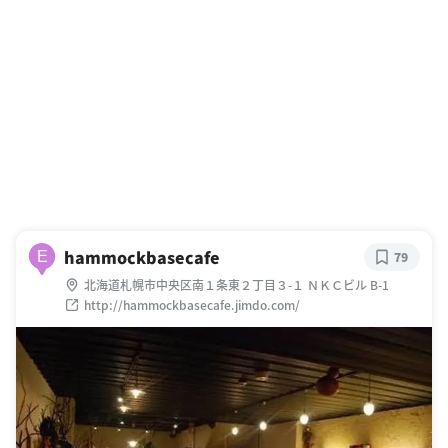
hammockbasecafe
E
79
北海道札幌市中央区南１条東２丁目３-１ ＮＫＣビル B-1
http://hammockbasecafe.jimdo.com/