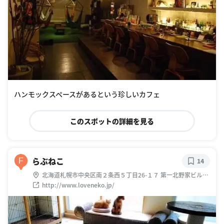
ハンモックスペースがあるという珍しいカフェ
このスポットの詳細を見る
らぶねこ
F
14
北海道札幌市中央区南２条西５丁目26-１７ 第一北野家ビル
503
http://www.loveneko.jp/