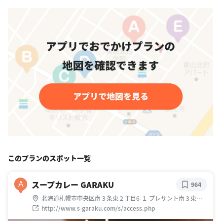
このプランのスポット一覧
スープカレー GARAKU
A
964
北海道札幌市中央区南３条東２丁目6-１ プレサント南３東２
B1F
http://www.s-garaku.com/s/access.php