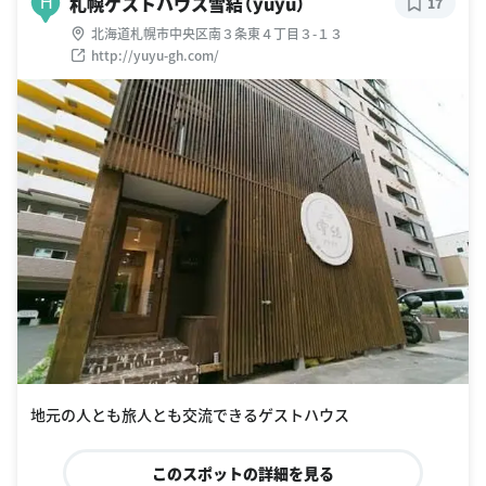
札幌ゲストハウス雪結（yuyu）
H
17
北海道札幌市中央区南３条東４丁目３-１３
http://yuyu-gh.com/
地元の人とも旅人とも交流できるゲストハウス
このスポットの詳細を見る