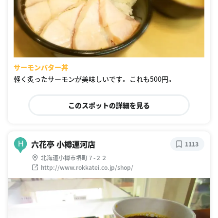
サーモンバター丼
軽く炙ったサーモンが美味しいです。 これも500円。
このスポットの詳細を見る
六花亭 小樽運河店
H
1113
北海道小樽市堺町７-２２
http://www.rokkatei.co.jp/shop/