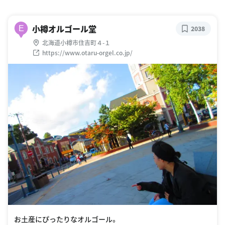
小樽オルゴール堂
E
2038
北海道小樽市住吉町４-１
https://www.otaru-orgel.co.jp/
お土産にぴったりなオルゴール。