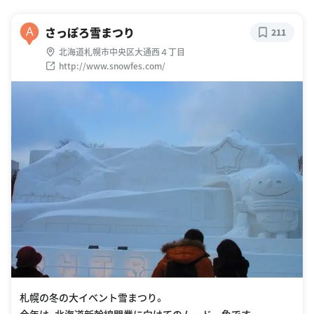
さっぽろ雪まつり
A
211
北海道札幌市中央区大通西４丁目
http://www.snowfes.com/
札幌の冬の大イベント雪まつり。