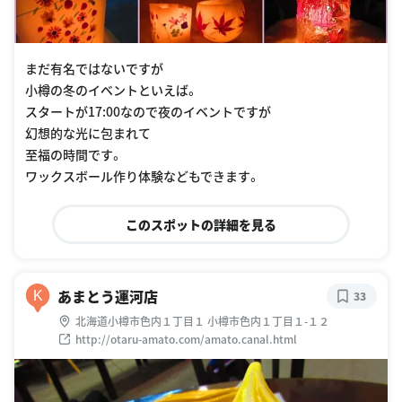
まだ有名ではないですが
小樽の冬のイベントといえば。
スタートが17:00なので夜のイベントですが
幻想的な光に包まれて
至福の時間です。
ワックスボール作り体験などもできます。
このスポットの詳細を見る
あまとう運河店
K
33
北海道小樽市色内１丁目１ 小樽市色内１丁目１-１２
http://otaru-amato.com/amato.canal.html