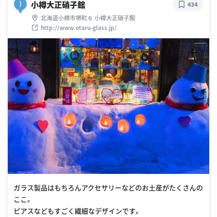
小樽大正硝子館
I
434
北海道小樽市堺町６ 小樽大正硝子館
http://www.otaru-glass.jp/
ガラス製品はもちろんアクセサリーなどのお土産がたくさんの
ここ。
ピアスなどもすごく繊細なデザインです。