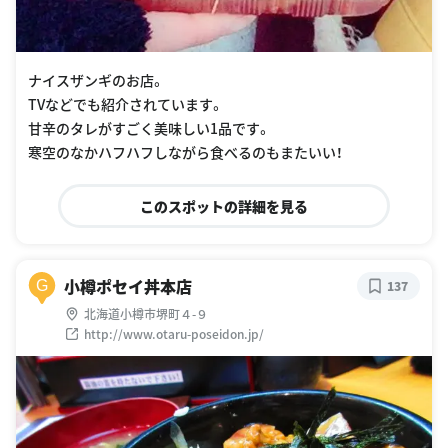
ナイスザンギのお店。
TVなどでも紹介されています。
甘辛のタレがすごく美味しい1品です。
寒空のなかハフハフしながら食べるのもまたいい！
このスポットの詳細を見る
小樽ポセイ丼本店
G
137
北海道小樽市堺町４-９
http://www.otaru-poseidon.jp/