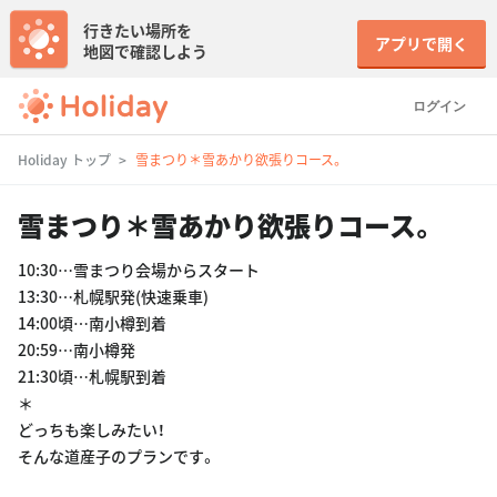
行きたい場所を
アプリで開く
地図で確認しよう
ログイン
Holiday トップ
雪まつり＊雪あかり欲張りコース。
雪まつり＊雪あかり欲張りコース。
10:30…雪まつり会場からスタート
13:30…札幌駅発(快速乗車)
14:00頃…南小樽到着
20:59…南小樽発
21:30頃…札幌駅到着
＊
どっちも楽しみたい！
そんな道産子のプランです。