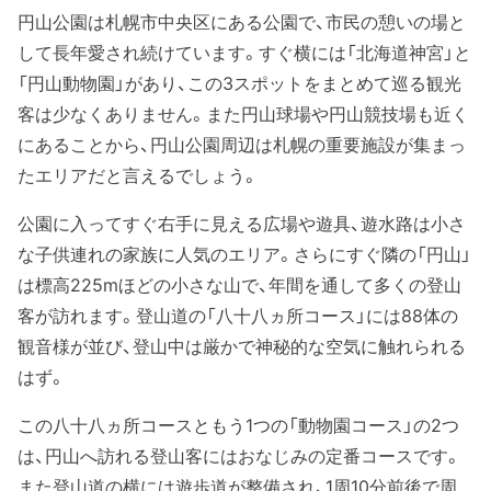
円山公園は札幌市中央区にある公園で、市民の憩いの場と
して長年愛され続けています。すぐ横には「北海道神宮」と
「円山動物園」があり、この3スポットをまとめて巡る観光
客は少なくありません。また円山球場や円山競技場も近く
にあることから、円山公園周辺は札幌の重要施設が集まっ
たエリアだと言えるでしょう。
公園に入ってすぐ右手に見える広場や遊具、遊水路は小さ
な子供連れの家族に人気のエリア。さらにすぐ隣の「円山」
は標高225mほどの小さな山で、年間を通して多くの登山
客が訪れます。登山道の「八十八ヵ所コース」には88体の
観音様が並び、登山中は厳かで神秘的な空気に触れられる
はず。
この八十八ヵ所コースともう1つの「動物園コース」の2つ
は、円山へ訪れる登山客にはおなじみの定番コースです。
また登山道の横には遊歩道が整備され、1周10分前後で周