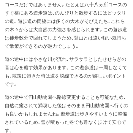
コースだけではありません。たとえば八十八ヵ所コースの
すぐ横にある遊歩道は、のんびりと散歩するにはピッタリ
の道。遊歩道の両脇には多くの大木がそびえたち、これら
の木々からは大自然の力強さを感じられます。この遊歩道
は徒歩数分で回れてしまうため、登山とは違い軽い気持ち
で散策ができるのが魅力でしょう。
道の途中には小さな川が流れ、サラサラとしたせせらぎの
音は心を癒す効果があります。この遊歩道は一周しなくて
も、散策に飽きた時は道を脱線できるのが嬉しいポイント
です。
道の途中で円山動物園へ路線変更することも可能なため、
自然に癒されて満喫した後はそのまま円山動物園へ行くの
も良いかもしれませんね。遊歩道は歩きやすいように整備
されているため、雪が積もった冬でも難なく歩けて安心で
す。