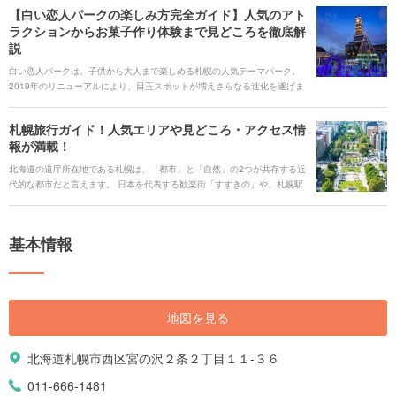
アごとの楽しみ方やグルメ、気候についてなど北海道観光に必要な情報を
【白い恋人パークの楽しみ方完全ガイド】人気のアト
網羅しています。他のコラムも参考にしながら、ぜひ北海道観光の計画を
ラクションからお菓子作り体験まで見どころを徹底解
立ててみてくださいね。
説
白い恋人パークは、子供から大人まで楽しめる札幌の人気テーマパーク。
2019年のリニューアルにより、目玉スポットが増えさらなる進化を遂げま
した。アトラクションや工場見学、グルメなど、あらゆるポイントで楽し
めるのが白い恋人パークの魅力でしょう。この記事では、そんな白い恋人
札幌旅行ガイド！人気エリアや見どころ・アクセス情
パークの楽しみ方を徹底解説していきます。
報が満載！
北海道の道庁所在地である札幌は、「都市」と「自然」の2つが共存する近
代的な都市だと言えます。 日本を代表する歓楽街「すすきの」や、札幌駅
周辺に集まる大規模な商業施設は、多くの人がイメージする、のどかな北
海道のイメージとはかけ離れているように感じるかもしれませんが、、街
の中心部にも「大通公園」や「藻岩山（もいわやま）」のような緑豊かな
基本情報
自然スポットがあるなど、都市でありながら北海道らしい自然に触れられ
るのが札幌の魅力でしょう。 また美味しい海の幸やアイヌ文化など、札幌
はグルメや歴史の面でも少し風変わりな奥深い土地です。 今回は、札幌の
おすすめスポットやグルメ、面白いイベントなど旅行で役立つ情報をご紹
介します。移動手段やお得なチケット情報もありますので、初めて札幌へ
地図を見る
訪れる人はぜひ参考にしてくださいね。
北海道札幌市西区宮の沢２条２丁目１１-３６
011-666-1481