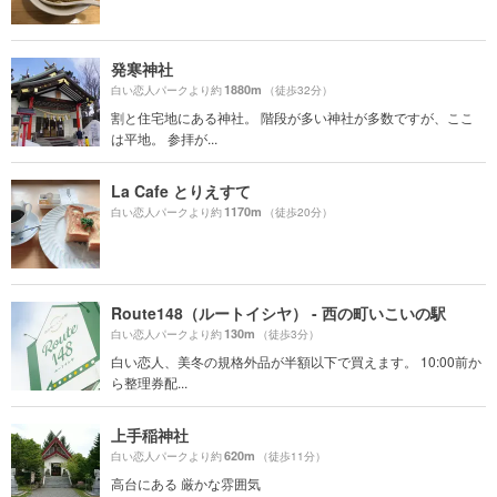
発寒神社
1880m
白い恋人パークより約
（徒歩32分）
割と住宅地にある神社。 階段が多い神社が多数ですが、ここ
は平地。 参拝が...
La Cafe とりえすて
1170m
白い恋人パークより約
（徒歩20分）
Route148（ルートイシヤ） - 西の町いこいの駅
130m
白い恋人パークより約
（徒歩3分）
白い恋人、美冬の規格外品が半額以下で買えます。 10:00前か
ら整理券配...
上手稲神社
620m
白い恋人パークより約
（徒歩11分）
高台にある 厳かな雰囲気