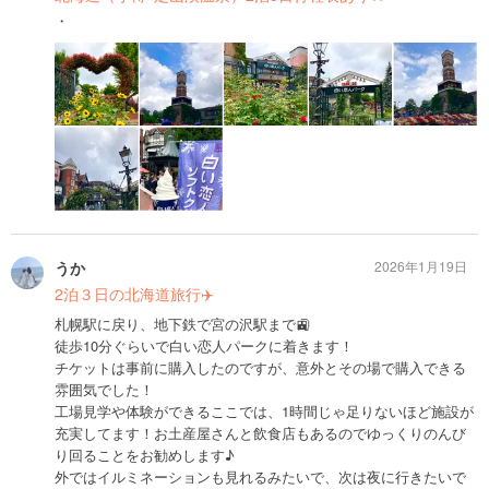
・
うか
2026年1月19日
2泊３日の北海道旅行✈️
札幌駅に戻り、地下鉄で宮の沢駅まで🚉
徒歩10分ぐらいで白い恋人パークに着きます！
チケットは事前に購入したのですが、意外とその場で購入できる
雰囲気でした！
工場見学や体験ができるここでは、1時間じゃ足りないほど施設が
充実してます！お土産屋さんと飲食店もあるのでゆっくりのんび
り回ることをお勧めします♪
外ではイルミネーションも見れるみたいで、次は夜に行きたいで