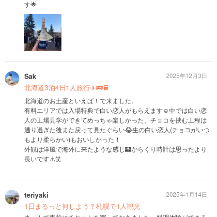
す🌟
Sak
2025年12月3日
北海道3泊4日1人旅行✈️🚌🚆
北海道のお土産といえば！で来ました。
有料エリアでは入場特典で白い恋人がもらえます☺️中では白い恋
人の工場見学ができてめっちゃ楽しかった、チョコを挟む工程は
通り過ぎた後また戻って見たぐらい😂生の白い恋人(チョコがいつ
もより柔らかい)もおいしかった！
外観は洋風で海外に来たような感じ🏰からくり時計は思ったより
長いです⚠️笑
teriyaki
2025年1月14日
1日まるっと何しよう？札幌で1人観光