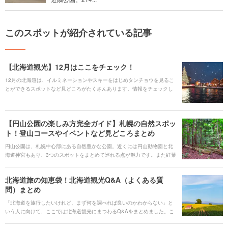
このスポットが紹介されている記事
【北海道観光】12月はここをチェック！
12月の北海道は、イルミネーションやスキーをはじめタンチョウを見るこ
とができるスポットなど見どころがたくさんあります。情報をチェックし
てお出かけの参考にしてくださいね！
【円山公園の楽しみ方完全ガイド】札幌の自然スポッ
ト！登山コースやイベントなど見どころまとめ
円山公園は、札幌中心部にある自然豊かな公園。近くには円山動物園と北
海道神宮もあり、3つのスポットをまとめて巡れる点が魅力です。また紅葉
やお花見など、季節ごとにイベントを楽しめるのも円山公園の面白さでし
ょう。 ここでは、そんな円山公園の楽しみ方を解説していきます。さらに
北海道旅の知恵袋！北海道観光Q&A（よくある質
円山動物園と北海道神宮の魅力にも触れますので、ぜひ円山を観光する際
問）まとめ
はこの2つのスポットにも立ち寄ってみてくださいね。
「北海道を旅行したいけれど、まず何を調べれば良いのかわからない」と
いう人に向けて、ここでは北海道観光にまつわるQ&Aをまとめました。こ
れから初めて北海道へ訪れるという人も、この記事を読めば一安心。 エリ