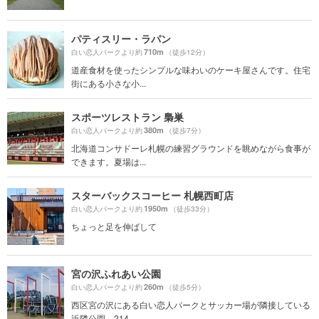
パティスリー・ラパン
710m
白い恋人パークより約
（徒歩12分）
道産食材を使ったシンプルな味わいのケーキ屋さんです。住宅
街にある小さな小...
スポーツレストラン 梟巣
380m
白い恋人パークより約
（徒歩7分）
北海道コンサドーレ札幌の練習グラウンドを眺めながら食事が
できます。夏場は...
スターバックスコーヒー 札幌西町店
1950m
白い恋人パークより約
（徒歩33分）
ちょっと足を伸ばして
宮の沢ふれあい公園
260m
白い恋人パークより約
（徒歩5分）
西区宮の沢にある白い恋人パークとサッカー場が隣接している
近隣公園。214...