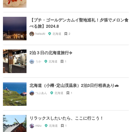
【プチ・ゴールデンカムイ聖地巡礼！夕張でメロン食
べる旅】2024.8
hatsuki
北海道
2
2泊３日の北海道旅行✈️
うか
北海道
1
北海道（小樽･定山渓温泉）2泊3日行程表あり🚗
つぶあん
北海道
1
リラックスしたいたら、ここに行こう！
mizu
北海道
1