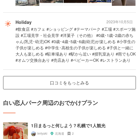
Holiday
2023年10月5日
#飲食店 #カフェ #ショッピング #テーマパーク #工場 #スポーツ施
設 #工場見学・社会見学 #洋菓子（その他） #0歳･1歳･2歳の赤ち
ゃん(乳児･幼児)OK #3歳･4歳･5歳･6歳(幼児)が楽しめる #小学生の
子供が楽しめる #中学生･高校生の子供が楽しめる #子供と一緒に
大人も楽しめる #駐車場あり #駅から近い #授乳室あり #雨でもOK
#オムツ交換台あり #売店あり #ベビーカーOK #レストランあり
口コミをもっとみる
白い恋人パーク周辺のおでかけプラン
1日まるっと何しよう？札幌で1人観光
teriyaki
北海道
2