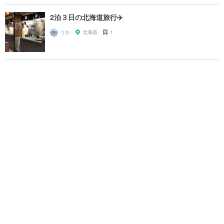
2泊３日の北海道旅行✈️
うか
北海道
1