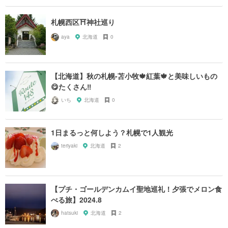
札幌西区⛩神社巡り
aya
北海道
0
【北海道】秋の札幌-苫小牧🍁紅葉🍁と美味しいもの
😋たくさん‼️
いち
北海道
0
1日まるっと何しよう？札幌で1人観光
teriyaki
北海道
2
【プチ・ゴールデンカムイ聖地巡礼！夕張でメロン食
べる旅】2024.8
hatsuki
北海道
2