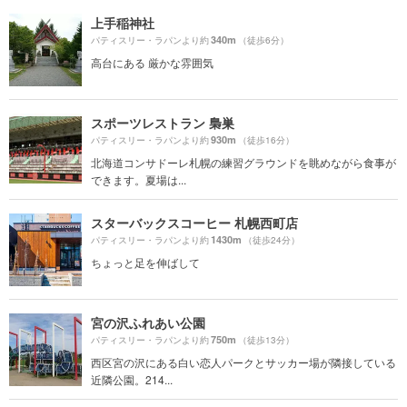
上手稲神社
340m
パティスリー・ラパンより約
（徒歩6分）
高台にある 厳かな雰囲気
スポーツレストラン 梟巣
930m
パティスリー・ラパンより約
（徒歩16分）
北海道コンサドーレ札幌の練習グラウンドを眺めながら食事が
できます。夏場は...
スターバックスコーヒー 札幌西町店
1430m
パティスリー・ラパンより約
（徒歩24分）
ちょっと足を伸ばして
宮の沢ふれあい公園
750m
パティスリー・ラパンより約
（徒歩13分）
西区宮の沢にある白い恋人パークとサッカー場が隣接している
近隣公園。214...