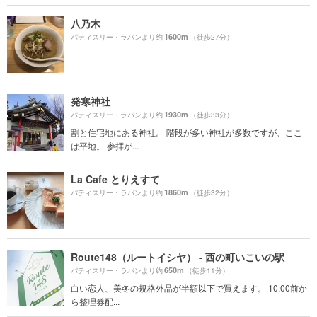
八乃木
1600m
パティスリー・ラパンより約
（徒歩27分）
発寒神社
1930m
パティスリー・ラパンより約
（徒歩33分）
割と住宅地にある神社。 階段が多い神社が多数ですが、ここ
は平地。 参拝が...
La Cafe とりえすて
1860m
パティスリー・ラパンより約
（徒歩32分）
Route148（ルートイシヤ） - 西の町いこいの駅
650m
パティスリー・ラパンより約
（徒歩11分）
白い恋人、美冬の規格外品が半額以下で買えます。 10:00前か
ら整理券配...