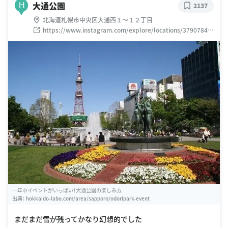
大通公園
H
2137
北海道札幌市中央区大通西１〜１２丁目
https://www.instagram.com/explore/locations/37907841
1
一年中イベントがいっぱい！大通公園の楽しみ方
出典：
hokkaido-labo.com/area/sapporo/odoripark-event
まだまだ雪が残ってかなり幻想的でした