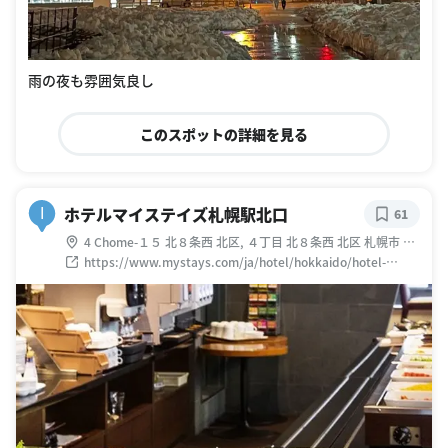
雨の夜も雰囲気良し
このスポットの詳細を見る
ホテルマイステイズ札幌駅北口
I
61
4 Chome-１５ 北８条西 北区, ４丁目 北８条西 北区 札幌市 北
海道 日本
https://www.mystays.com/ja/hotel/hokkaido/hotel-
mystays-sapporo-station