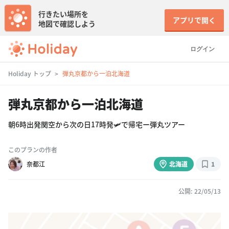
行きたい場所を
アプリで開く
地図で確認しよう
ログイン
Holiday トップ
弾丸京都から一泊北海道
弾丸京都から一泊北海道
朝6時出発関空から次の日17時発🛩で帰宅ー弾丸ツアー
このプランの作者
奈都江
北海道
1
公開: 22/05/13