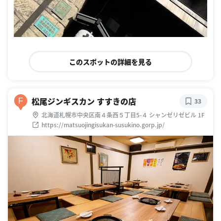
このスポットの詳細を見る
松尾ジンギスカン すすきの店
F
33
北海道札幌市中央区南４条西５丁目5-４ シャンゼリゼビル 1F
https://matsuojingisukan-susukino.gorp.jp/