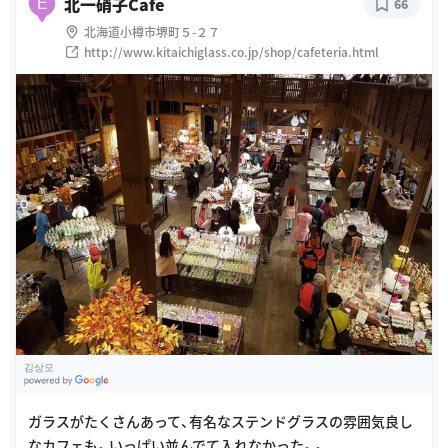
北一硝子Cafe
E
66
北海道小樽市堺町５-２７
http://www.kitaichiglass.co.jp/shop/cafeteria.html
김상모
G
oogle Places
ガラスがたくさんあって、有名なステンドグラスの雰囲気良し
なカフェも。いっぱい並んでて入れなかった。。