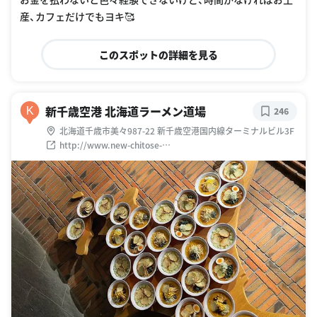
産、カフェだけでもヨキ🥰
このスポットの詳細を見る
新千歳空港 北海道ラーメン道場
K
246
北海道千歳市美々987-22 新千歳空港国内線ターミナルビル3F
http://www.new-chitose-
airport.jp/ja/spend/shop/eat/place/place6.html