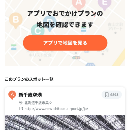
このプランのスポット一覧
新千歳空港
A
6893
北海道千歳市美々
http://www.new-chitose-airport.jp/ja/