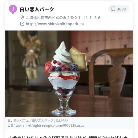
白い恋人パーク
J
3659
北海道札幌市西区宮の沢２条２丁目１１-３６
http://www.shiroikoibitopark.jp/
白い恋人パフェ／白い恋人パーク | たびらい
出典：
tabirai.net/sightseeing/column/0000825.aspx
お金を払わないと色々経験できないけど、時間がなければお土