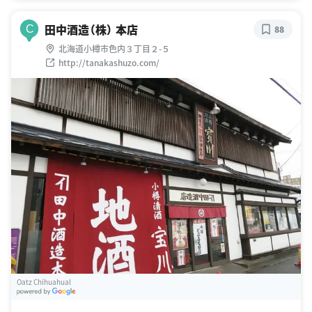
田中酒造（株） 本店
C
88
北海道小樽市色内３丁目２-５
http://tanakashuzo.com/
Oatz Chihuahual
G
oogle Places