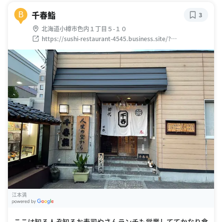
千春鮨
B
3
北海道小樽市色内１丁目５-１０
https://sushi-restaurant-4545.business.site/?
utm_source=gmb&utm_medium=referral
江本満
G
oogle Places
ここは知る人ぞ知るお寿司やさんランチも営業しててかなり食