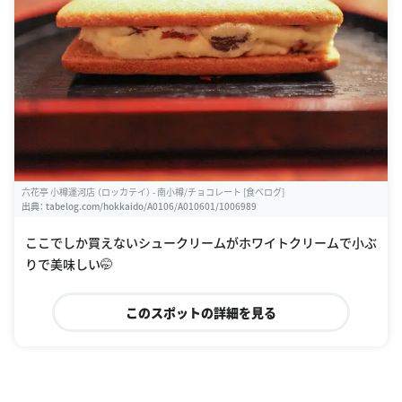
六花亭 小樽運河店 （ロッカテイ） - 南小樽/チョコレート [食べログ]
出典：
tabelog.com/hokkaido/A0106/A010601/1006989
ここでしか買えないシュークリームがホワイトクリームで小ぶ
りで美味しい🤭
このスポットの詳細を見る