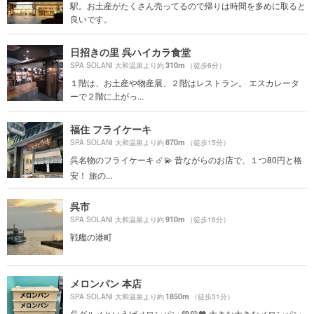
駅。お土産がたくさん売ってるので帰りは時間を多めに取ると
良いです。
日招きの里 呉ハイカラ食堂
310m
SPA SOLANI 大和温泉より約
（徒歩6分）
１階は、お土産や物産展、２階はレストラン。 エスカレータ
ーで２階に上がっ...
福住 フライケーキ
870m
SPA SOLANI 大和温泉より約
（徒歩15分）
呉名物のフライケーキ ☄️💫 昔ながらのお店で、１つ80円と格
安！ 旅の...
呉市
910m
SPA SOLANI 大和温泉より約
（徒歩16分）
戦艦の港町
メロンパン 本店
1850m
SPA SOLANI 大和温泉より約
（徒歩31分）
呉グルメといえばメロンパン 💚💛🧡 大きな大きなメロンパン