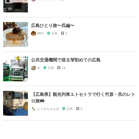
広島ひとり旅〜呉編〜
MIKI
広島
3
公共交通機関で巡る🐻初めての広島
ar
広島
18
【広島県】観光列車エトセトラで行く竹原・呉のレト
ロ旅🚃
よりみちさんぽ
広島
6