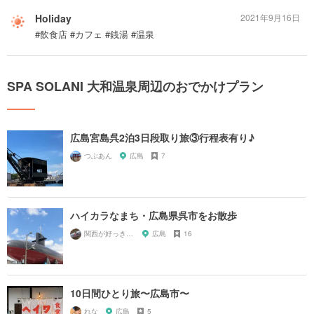
Holiday
2021年9月16日
#飲食店 #カフェ #銭湯 #温泉
SPA SOLANI 大和温泉周辺のおでかけプラン
広島宮島呉2泊3日段取り旅③行程表有り♪
つぶあん
広島
7
ハイカラなまち・広島県呉市をお散歩
関西が好っきゃねん
広島
16
10日間ひとり旅〜広島市〜
れな
広島
5