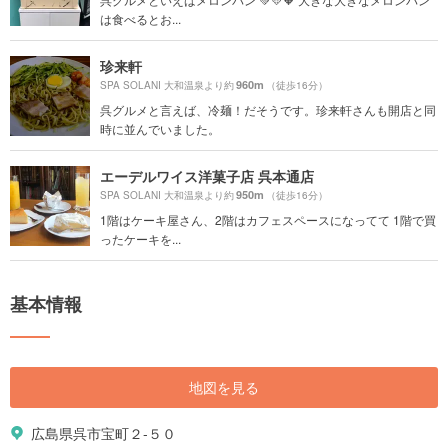
は食べるとお...
珍来軒
960m
SPA SOLANI 大和温泉より約
（徒歩16分）
呉グルメと言えば、冷麺！だそうです。珍来軒さんも開店と同
時に並んでいました。
エーデルワイス洋菓子店 呉本通店
950m
SPA SOLANI 大和温泉より約
（徒歩16分）
1階はケーキ屋さん、2階はカフェスペースになってて 1階で買
ったケーキを...
基本情報
地図を見る
広島県呉市宝町２-５０