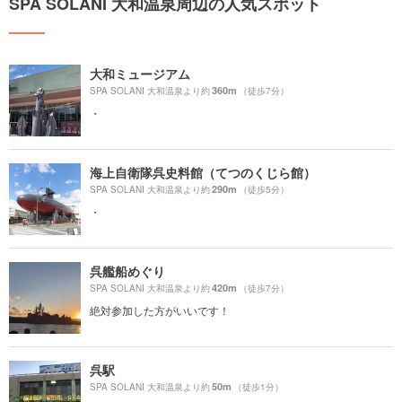
SPA SOLANI 大和温泉周辺の人気スポット
大和ミュージアム
360m
SPA SOLANI 大和温泉より約
（徒歩7分）
・
海上自衛隊呉史料館（てつのくじら館）
290m
SPA SOLANI 大和温泉より約
（徒歩5分）
・
呉艦船めぐり
420m
SPA SOLANI 大和温泉より約
（徒歩7分）
絶対参加した方がいいです！
呉駅
50m
SPA SOLANI 大和温泉より約
（徒歩1分）