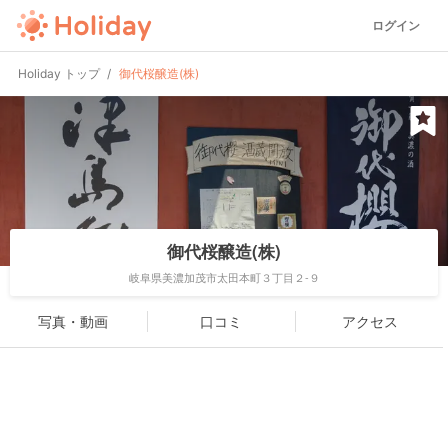
ログイン
Holiday トップ
御代桜醸造(株)
御代桜醸造(株)
岐阜県美濃加茂市太田本町３丁目２-９
写真・動画
口コミ
アクセス