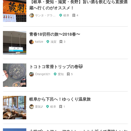
【岐阜・愛知・滋賀・長野】旨い酒を飲むなら直接酒
蔵へ行くのがオススメ！
サンタ・デラックス
岐阜
4
青春18切符の旅〜2018春〜
kattze
滋賀
3
トコトコ常滑トリップの巻🐱
Orange321
愛知
5
岐阜から下呂へ！ゆっくり温泉旅
栗鼠♪
岐阜
1