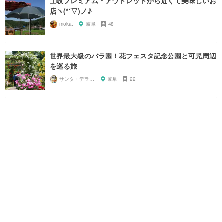
土岐プレミアム・アウトレットから近くて美味しいお
店ヽ(*´▽)ノ♪
moka.
岐阜
48
世界最大級のバラ園！花フェスタ記念公園と可児周辺
を巡る旅
サンタ・デラックス
岐阜
22