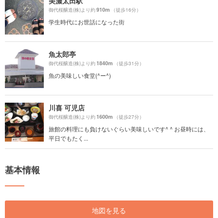
美濃太田駅
910m
御代桜醸造(株)より約
（徒歩16分）
学生時代にお世話になった街
魚太郎亭
1840m
御代桜醸造(株)より約
（徒歩31分）
魚の美味しい食堂(^ー^)
川喜 可児店
1600m
御代桜醸造(株)より約
（徒歩27分）
旅館の料理にも負けないぐらい美味しいです^ ^ お昼時には、
平日でもたく...
基本情報
地図を見る