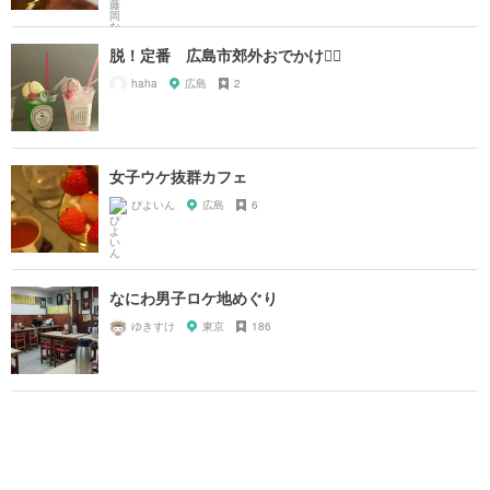
脱！定番 広島市郊外おでかけ🏃‍♀️
haha
広島
2
女子ウケ抜群カフェ
ぴよいん
広島
6
なにわ男子ロケ地めぐり
ゆきすけ
東京
186