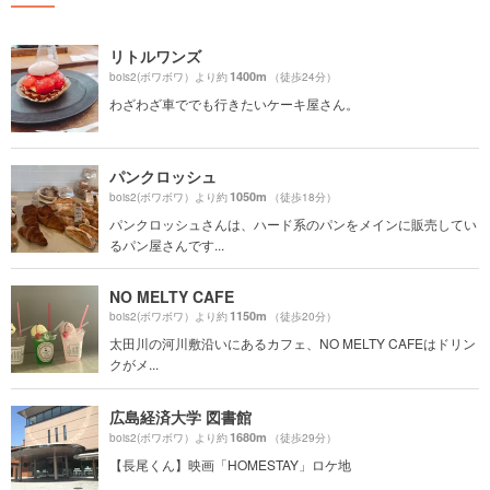
リトルワンズ
1400m
bois2(ボワボワ）より約
（徒歩24分）
わざわざ車ででも行きたいケーキ屋さん。
パンクロッシュ
1050m
bois2(ボワボワ）より約
（徒歩18分）
パンクロッシュさんは、ハード系のパンをメインに販売してい
るパン屋さんです...
NO MELTY CAFE
1150m
bois2(ボワボワ）より約
（徒歩20分）
太田川の河川敷沿いにあるカフェ、NO MELTY CAFEはドリン
クがメ...
広島経済大学 図書館
1680m
bois2(ボワボワ）より約
（徒歩29分）
【長尾くん】映画「HOMESTAY」ロケ地