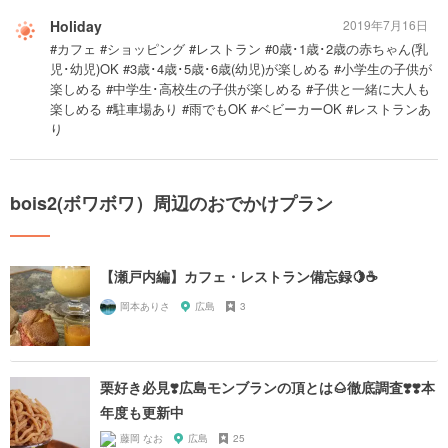
Holiday
2019年7月16日
#カフェ #ショッピング #レストラン #0歳･1歳･2歳の赤ちゃん(乳
児･幼児)OK #3歳･4歳･5歳･6歳(幼児)が楽しめる #小学生の子供が
楽しめる #中学生･高校生の子供が楽しめる #子供と一緒に大人も
楽しめる #駐車場あり #雨でもOK #ベビーカーOK #レストランあ
り
bois2(ボワボワ）周辺のおでかけプラン
【瀬戸内編】カフェ・レストラン備忘録🍋☕️
岡本ありさ
広島
3
栗好き必見❣️広島モンブランの頂とは🌰徹底調査❣️❣️本
年度も更新中
藤岡 なお
広島
25