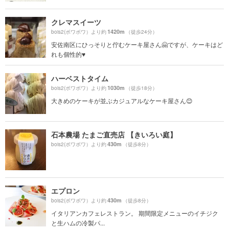
クレマスイーツ
1420m
bois2(ボワボワ）より約
（徒歩24分）
安佐南区にひっそりと佇むケーキ屋さん🤗ですが、ケーキはど
れも個性的♥️
ハーベストタイム
1030m
bois2(ボワボワ）より約
（徒歩18分）
大きめのケーキが並ぶカジュアルなケーキ屋さん😊
石本農場 たまご直売店 【きいろい庭】
430m
bois2(ボワボワ）より約
（徒歩8分）
エプロン
430m
bois2(ボワボワ）より約
（徒歩8分）
イタリアンカフェレストラン。 期間限定メニューのイチジク
と生ハムの冷製パ...