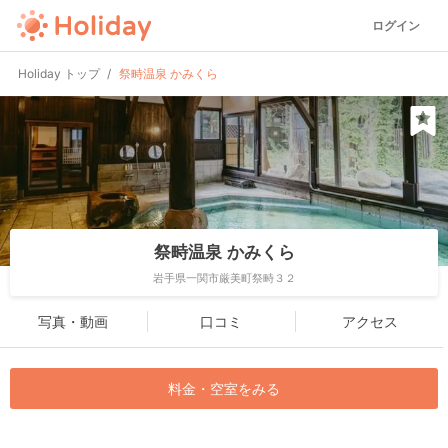
ログイン
Holiday トップ
祭畤温泉 かみくら
祭畤温泉 かみくら
岩手県一関市厳美町祭畤３２
写真・動画
口コミ
アクセス
料金・空室をみる