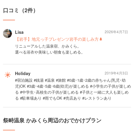
口コミ（2件）
Lisa
2026年4月7日
【岩手】地元っ子プレゼンツ岩手の楽しみ方🌲
リニューアルした温泉宿、かみくら。
選べる浴衣や美味しい朝食も楽しめる。
Holiday
2019年4月3日
#宿泊施設 #銭湯 #温泉 #旅館 #0歳･1歳･2歳の赤ちゃん(乳児･幼
児)OK #3歳･4歳･5歳･6歳(幼児)が楽しめる #小学生の子供が楽しめ
る #中学生･高校生の子供が楽しめる #子供と一緒に大人も楽しめ
る #駐車場あり #雨でもOK #売店あり #レストランあり
祭畤温泉 かみくら周辺のおでかけプラン