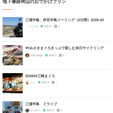
地下壕跡周辺のおでかけプラン
三浦半島、伊豆半島ツーリング（2日間）2026.05
だいき
神奈川
0
🐟みさきまぐろきっぷで楽しむ休日サイクリング
Kazushige
神奈川
0
202605三崎まぐろ
ぺい
神奈川
1
三浦半島 ドライブ
やまゆう
神奈川
5