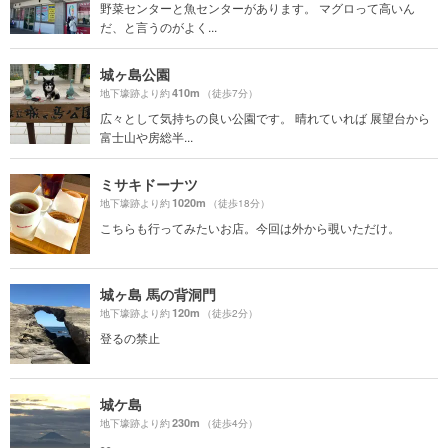
野菜センターと魚センターがあります。 マグロって高いん
だ、と言うのがよく...
城ヶ島公園
410m
地下壕跡より約
（徒歩7分）
広々として気持ちの良い公園です。 晴れていれば 展望台から
富士山や房総半...
ミサキドーナツ
1020m
地下壕跡より約
（徒歩18分）
こちらも行ってみたいお店。今回は外から覗いただけ。
城ヶ島 馬の背洞門
120m
地下壕跡より約
（徒歩2分）
登るの禁止
城ケ島
230m
地下壕跡より約
（徒歩4分）
👀