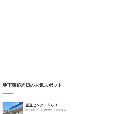
地下壕跡周辺の人気スポット
産直センターうらり
1040m
地下壕跡より約
（徒歩18分）