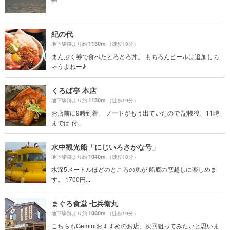
紀の代
1130m
地下壕跡より約
（徒歩19分）
まんぷく券で食べたとろとろ丼。 もちろんビールは追加しち
ゃうよねー♪
くろば亭 本店
1130m
地下壕跡より約
（徒歩19分）
お店前に9時到着。 ノートがもう出ていたので 記帳後、11時
までは 付...
水中観光船「にじいろさかな号」
1040m
地下壕跡より約
（徒歩18分）
水深5メートルほどのところの魚が 船底の窓越しに楽しめま
す。 1700円...
まぐろ食堂 七兵衛丸
1080m
地下壕跡より約
（徒歩19分）
こちらもGeminiおすすめのお店、次回狙ってみたいと思いま