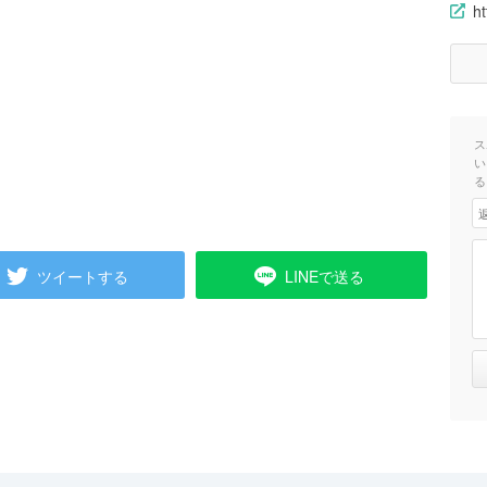
ht
ス
い
る
ツイートする
LINEで送る