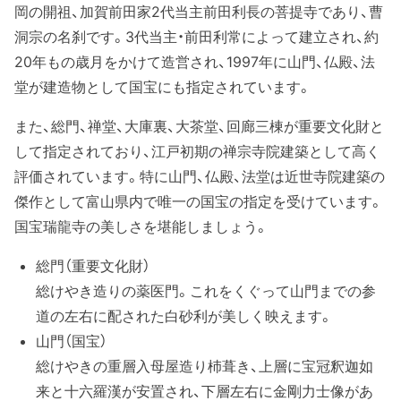
岡の開祖、加賀前田家2代当主前田利長の菩提寺であり、曹
洞宗の名刹です。3代当主・前田利常によって建立され、約
20年もの歳月をかけて造営され、1997年に山門、仏殿、法
堂が建造物として国宝にも指定されています。
また、総門、禅堂、大庫裏、大茶堂、回廊三棟が重要文化財と
して指定されており、江戸初期の禅宗寺院建築として高く
評価されています。特に山門、仏殿、法堂は近世寺院建築の
傑作として富山県内で唯一の国宝の指定を受けています。
国宝瑞龍寺の美しさを堪能しましょう。
総門（重要文化財）
総けやき造りの薬医門。これをくぐって山門までの参
道の左右に配された白砂利が美しく映えます。
山門（国宝）
総けやきの重層入母屋造り杮葺き、上層に宝冠釈迦如
来と十六羅漢が安置され、下層左右に金剛力士像があ