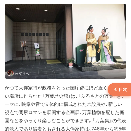
令和4年（2022年）に“本堂“と“大広間及び式台”が国宝
に指定された浄土真宗本願寺派の寺院。地元の方か
らは『ふるこさん』の愛称で親しまれています。
みかりん
かつて大伴家持が政務をとった国庁跡にほど近く眺望のよ
い場所に作られた「万葉歴史館」は、「ふるさとの万葉」をテ
ーマに、映像や音で立体的に構成された常設展や、新しい
視点で間尿ロマンを展開する企画展、万葉植物を配した庭
園などをゆっくり楽しむことができます。『万葉集』の代表
的歌人であり編者ともされる大伴家持は、746年から約5年