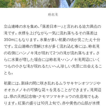
称名滝
立山連峰の水を集め、「落差日本一」と言われる迫力満点の
滝です。水煙を上げながら一気に流れ落ちるその落差は
350mにもなります。水量が多い初夏の頃が見ごたえ十分
です。立山連峰の雪解け水が多く流れ込む春には、称名滝
の右側にハンノキ滝が現れて2つの滝が流れ落ちます。さ
らに水量が増した場合には称名滝・ハンノキ滝周辺にいく
つもの小さな滝が現れるたいへん珍しい光景に出会えるこ
とも。
初夏には、新緑の間に咲き乱れるムラサキヤシオツツジや
オオカメノキの可憐な花々を見ることができます。滝周辺
は、県の天然記念物・クモマツマキチョウの生息地でもあ
ります。紅葉の盛りは10月上旬で、赤や黄色の山肌が水煙