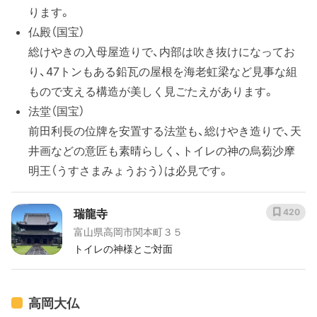
ります。
仏殿（国宝）
総けやきの入母屋造りで、内部は吹き抜けになってお
り、47トンもある鉛瓦の屋根を海老虹梁など見事な組
もので支える構造が美しく見ごたえがあります。
法堂（国宝）
前田利長の位牌を安置する法堂も、総けやき造りで、天
井画などの意匠も素晴らしく、トイレの神の烏蒭沙摩
明王（うすさまみょうおう）は必見です。
瑞龍寺
420
富山県高岡市関本町３５
トイレの神様とご対面
高岡大仏