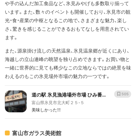
や手の込んだ加工食品など、氷見みやげも多数取り揃って
います。また、数々のイベントも開催しており、氷見市の観
光・食・産業の中枢となるこの地で、さまざまな魅力、楽し
さ、驚きを感じることができるおもてなしを用意されてい
ます。
また、源泉掛け流しの天然温泉、氷見温泉郷が近くにあり、
海越しの立山連峰の眺望を独り占めできます。お買い物と
一緒に世界的に見ても稀少なこの立地ならではの絶景を味
わえるのもこの氷見場外市場の魅力の一つです。
道の駅 氷見漁港場外市場 ひみ番屋
505
富山県氷見市北大町２５-５
街
美味しかった！！
富山市ガラス美術館