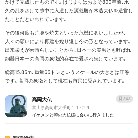
かけて完成したものです。はじまりはおよそ800年前、承
久の乱をさけて越中に入道した源義勝が木造大仏を造営し
たことだといわれています。
その後何度も荒廃や焼失といった危機にあいましたが、
人々の願いにより再建を繰り返し今の形となっています。
出来栄えが素晴らしいことから、日本一の美男とも呼ばれ
銅器日本一の高岡の象徴的存在で愛され続けています。
総高15.85m、重量65トンというスケールの大きさは圧巻
です。高岡の象徴として現在も市民に愛されています。
高岡大仏
363
富山県高岡市大手町１１-２９
イケメンと噂の大仏様に会いに行きました