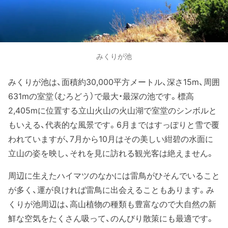
みくりが池
みくりが池は、面積約30,000平方メートル、深さ15m、周囲
631mの室堂（むろどう）で最大・最深の池です。標高
2,405mに位置する立山火山の火山湖で室堂のシンボルと
もいえる、代表的な風景です。6月まではすっぽりと雪で覆
われていますが、7月から10月はその美しい紺碧の水面に
立山の姿を映し、それを見に訪れる観光客は絶えません。
周辺に生えたハイマツのなかには雷鳥がひそんでいること
が多く、運が良ければ雷鳥に出会えることもあります。み
くりが池周辺は、高山植物の種類も豊富なので大自然の新
鮮な空気をたくさん吸って、のんびり散策にも最適です。