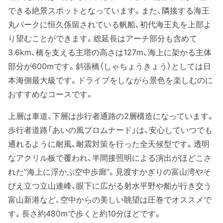
できる絶景スポットとなっています。また、隣接する海王
丸パークに恒久係留されている帆船、初代海王丸を上部よ
り望むことができます。総延長はアーチ部分も含めて
3.6km、橋を支える主塔の高さは127m、海上に架かる主体
部分が600mです。斜張橋（しゃちょうきょう）としては日
本海側最大級です。ドライブをしながら景色を楽しむのに
おすすめなコースです。
上層は車道、下層は歩行者通路の2層構造になっています。
歩行者道路「あいの風プロムナード」は、安心していつでも
通れるように耐風、耐震対策を行った全天候型です。透明
なアクリル板で覆われ、半間接照明による演出がほどこさ
れた“海上に浮かぶ空中歩廊”。見渡すかぎりの富山湾やそ
びえ立つ立山連峰、眼下に広がる射水平野や船が行き交う
富山新港など、空中からの美しい眺望は圧巻でオススメで
す。長さ約480mで歩くと約10分ほどです。