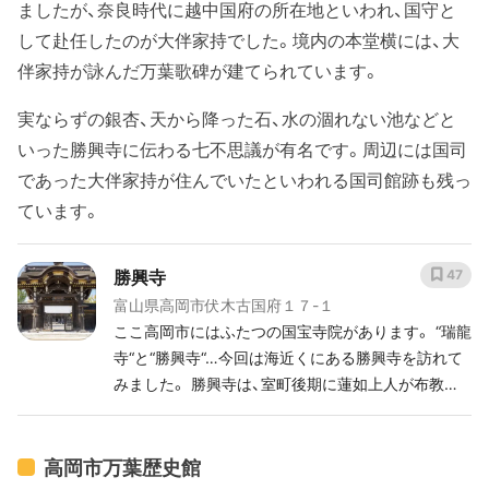
ましたが、奈良時代に越中国府の所在地といわれ、国守と
して赴任したのが大伴家持でした。境内の本堂横には、大
伴家持が詠んだ万葉歌碑が建てられています。
実ならずの銀杏、天から降った石、水の涸れない池などと
いった勝興寺に伝わる七不思議が有名です。周辺には国司
であった大伴家持が住んでいたといわれる国司館跡も残っ
ています。
勝興寺
47
富山県高岡市伏木古国府１７-１
ここ高岡市にはふたつの国宝寺院があります。 “瑞龍
寺“と“勝興寺“…今回は海近くにある勝興寺を訪れて
みました。 勝興寺は、室町後期に蓮如上人が布教の
ために開いた土山御坊（富山県南砺市）が起源とされ
ており戦国時代の焼失などによって何回かの移転を
経て天正12年（1584年）にこの地に移ったそうです。
高岡市万葉歴史館
その後は加賀藩や公家の庇護のもと繁栄しました。