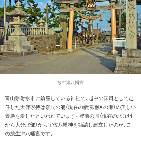
放生津八幡宮
富山県射水市に鎮座している神社で、越中の国司として赴
任した大伴家持は奈呉の浦（現在の新湊地区の港）の美しい
景勝を愛したといわれています。豊前の国（現在の北九州
から大分北部）から宇佐八幡神を勧請し建立したのが、こ
の放生津八幡宮です。