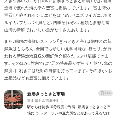
大きな赤いカニが目印の「新湊きっときと市場」では、新湊
漁港で獲れた海の幸を豊富に提供しています。「富山湾の
宝石」と称されるシロエビをはじめ、ベニズワイガニ、ホタ
ルイカ、ブリ、バイ貝など、四季それぞれ、種類も多彩な富
山湾の新鮮でおいしい魚がたくさんあります。
また、館内の海鮮レストラン「きっときと亭」は朝獲れの新
鮮魚はもちろん、全国でも珍しい見学可能な「昼セリ」が行
われる新湊漁港直送の新鮮魚介類をたっぷり堪能できま
す。そのほか、館内では地元の特産品がずらりと並び、魚の
鮮度、目利きには絶対の自信を持っています。そのほか、お
土産品なども豊富に揃えています。
新湊きっときと市場
249
富山県射水市海王町１
駅からは徒歩10分程度で到着！ 新湊きっときっと市
場には、レストランや直売所などがあって見るだけ