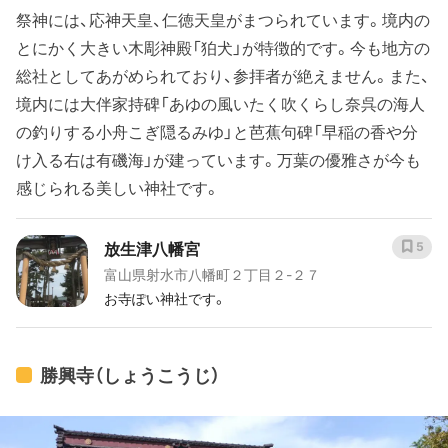
祭神には、応神天皇、仁徳天皇がまつられています。境内の
とにかく大きい木彫神殿「狛犬」が特徴的です。今も地方の
総社としてあがめられており、参拝者が絶えません。また、
境内には大伴家持碑「あゆの風いたく吹くらし奈呉の海人
の釣りする小舟こぎ隠るみゆ」と芭蕉句碑「早稲の香や分
け入る右は有磯海」が建っています。万葉の優雅さが今も
感じられる美しい神社です。
放生津八幡宮
5
富山県射水市八幡町２丁目２-２７
お寺ぽい神社です。
勝興寺（しょうこうじ）