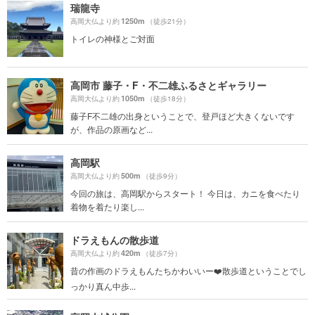
瑞龍寺
1250m
高岡大仏より約
（徒歩21分）
トイレの神様とご対面
高岡市 藤子・F・不二雄ふるさとギャラリー
1050m
高岡大仏より約
（徒歩18分）
藤子F不二雄の出身ということで、登戸ほど大きくないです
が、作品の原画など...
高岡駅
500m
高岡大仏より約
（徒歩9分）
今回の旅は、高岡駅からスタート！ 今日は、カニを食べたり
着物を着たり楽し...
ドラえもんの散歩道
420m
高岡大仏より約
（徒歩7分）
昔の作画のドラえもんたちかわいいー❤️散歩道ということでし
っかり真ん中歩...