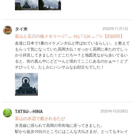
タイ米
2022年11月1日
富山と石川の旅メモリー☆*:.｡. o(≧▽≦)o .｡.:*☆【2泊3日】
友達に日本で1番のイケメン大仏と呼ばれているらしい、と教えて
もらって気になっていた高岡大仏！せっかく高岡に来たのでしっ
かり拝見してきました！どこだろ〜？と地図見ながら歩いてるい
ると、街の真ん中にどどーんと現れてここにあるのかぁ〜！とプ
チびっくり。たしかにハンサムなお顔立ちでした！
TATSU-.-HINA
2020年10月28日
富山の水辺で癒されるたび
氷見線に揺られて高岡の市街地に戻ってきました。
駅から徒歩10分のところにはこんな大仏さまが。とってもキレイ