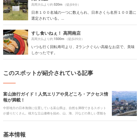
520m
高岡大仏より約
（徒歩9分）
日本１００名城の一つに数えられ、日本さくら名所１００選に
選定されている。...
すし食いねぇ！ 高岡南店
1500m
高岡大仏より約
（徒歩25分）
いつも行く回転寿司より、2ランクぐらい高級なお店で、美味
しかったです。
このスポットが紹介されている記事
富山旅行ガイド！人気エリアや見どころ・アクセス情
報が満載！
中部地方の日本海側に位置している富山県は、自然を満喫できるスポット
が盛りだくさん。雄大な立山連峰を始め、山、海、川などの美しい景観を
楽しめるエリアが点在しています。また、世界文化遺産に登録されている
合掌造り集落や、1614年に建立した歴史ある寺院の高岡山瑞龍寺など、日
本の文化を感じられる場所も必見。イベントが好きな人は毎年25万人もの
基本情報
見物客が訪れるおわら風の盆がおすすめです。さまざまなスポットを巡
り、富山の魅力を知りましょう。