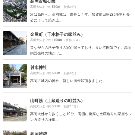
高岡古城公園
510m
高岡大仏より約
（徒歩9分）
次は高岡へ。高岡城は、慶長１４年、加賀前田家2代藩主利長
公によって築き上...
金屋町（千本格子の家並み）
1190m
高岡大仏より約
（徒歩20分）
昔ながらの格子作りの家が残っており、良い雰囲気です。高岡
銅器発祥の地だけ...
射水神社
530m
高岡大仏より約
（徒歩9分）
高岡古城内の神社。新しい御朱印頂きました。
山町筋（土蔵造りの町並み）
580m
高岡大仏より約
（徒歩10分）
高岡大佛から歩くこと10分。両側に重厚な土蔵造りの家屋やレ
ンガ造りの洋風...
高岡城跡