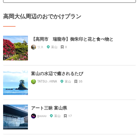
高岡大仏周辺のおでかけプラン
【高岡市 瑞龍寺】御朱印と花と食べ物と
リス
富山
0
富山の水辺で癒されるたび
TATSU-.-HINA
富山
35
アート三昧 富山県
guuuu
富山
17