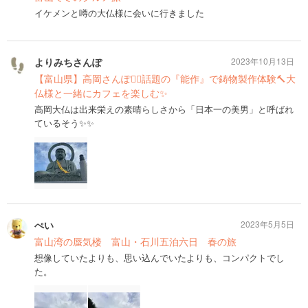
イケメンと噂の大仏様に会いに行きました
よりみちさんぽ
2023年10月13日
【富山県】高岡さんぽ🚶‍♂️話題の『能作』で鋳物製作体験🔨大
仏様と一緒にカフェを楽しむ✨
高岡大仏は出来栄えの素晴らしさから「日本一の美男」と呼ばれ
ているそう✨✨
ぺい
2023年5月5日
富山湾の蜃気楼 富山・石川五泊六日 春の旅
想像していたよりも、思い込んでいたよりも、コンパクトでし
た。