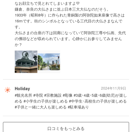
なお顔立ちで見とれてしまいますよ💛
鎌倉、奈良の大仏さまに並ぶ日本三大大仏なのだそう。
1933年（昭和8年）に作られた青銅製の阿弥陀如来座像で高さは
16ⅿです。街のシンボルとなっている三代目の大仏さまなんで
す。
大仏さまの台座の下は回廊になっていて阿弥陀三尊や仏画、先代
の佛頭などが収められています。心静かにお参りしてみません
か？
Holiday
2024年11月9日
#観光名所 #寺院 #宗教施設 #彫像 #3歳･4歳･5歳･6歳(幼児)が楽し
める #小学生の子供が楽しめる #中学生･高校生の子供が楽しめる
#子供と一緒に大人も楽しめる #駐車場あり
口コミをもっとみる