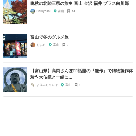
晩秋の北陸三県の旅🍁 富山 金沢 福井 プラス白川郷
Haruyoshi
富山
14
富山で冬のグルメ旅
おまめ
富山
2
【富山県】高岡さんぽ🚶‍♂️話題の『能作』で鋳物製作体
験🔨大仏様と一緒に...
よりみちさんぽ
富山
1