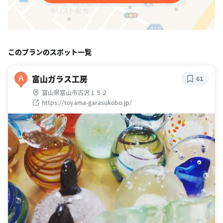
このプランのスポット一覧
富山ガラス工房
A
61
富山県富山市古沢１５２
https://toyama-garasukobo.jp/