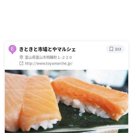
きときと市場とやマルシェ
E
213
富山県富山市明輪町１-２２０
http://www.toyamarche.jp/