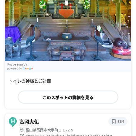
Kozue Yoneda
G
oogle Places
トイレの神様とご対面
このスポットの詳細を見る
高岡大仏
M
364
富山県高岡市大手町１１-２９
http://www.takaoka.or.jp/viewpoint/archives/876