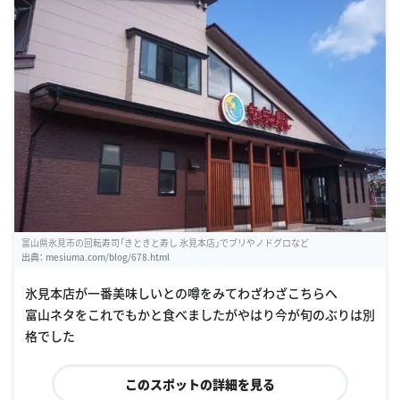
富山県氷見市の回転寿司「きときと寿し 氷見本店」でブリやノドグロなど
出典：
mesiuma.com/blog/678.html
氷見本店が一番美味しいとの噂をみてわざわざこちらへ
富山ネタをこれでもかと食べましたがやはり今が旬のぶりは別
格でした
このスポットの詳細を見る