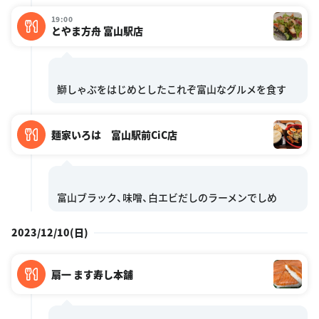
19:00
とやま方舟 富山駅店
麺家いろは 富山駅前CiC店
2023/12/10(日)
扇一 ます寿し本舗