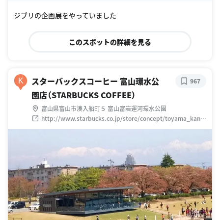
oogle Places
ジブリの企画展をやっていました
このスポットの詳細を見る
スターバックスコーヒー 富山環水公
K
967
園店（STARBUCKS COFFEE）
富山県富山市湊入船町５ 富山富岩運河環水公園
http://www.starbucks.co.jp/store/concept/toyama_kans
ui/