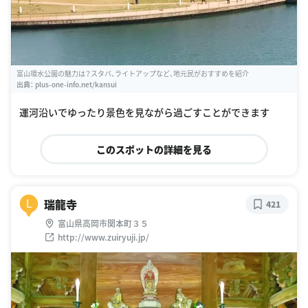
富山環水公園の魅力は？スタバ、ライトアップなど、地元民がおすすめを紹介
出典：
plus-one-info.net/kansui
運河沿いでゆったり景色を見ながら過ごすことができます
このスポットの詳細を見る
瑞龍寺
L
421
富山県高岡市関本町３５
http://www.zuiryuji.jp/