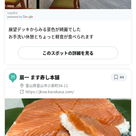
sayaka
G
oogle Places
展望デッキからみる景色が綺麗でした
お手洗い休憩とちょっと軽食が食べられます
このスポットの詳細を見る
扇一 ます寿し本舗
H
44
富山県富山市小泉町54-11
https://jksw.karakasa.com/