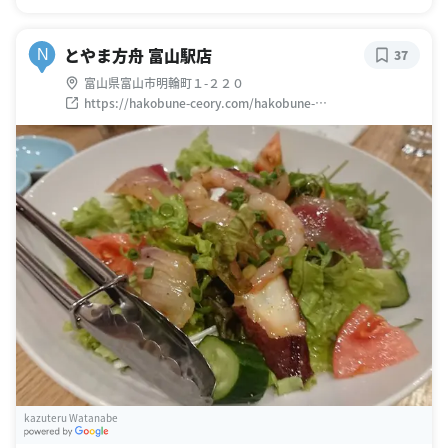
とやま方舟 富山駅店
N
37
富山県富山市明輪町１-２２０
https://hakobune-ceory.com/hakobune-
shops/%E3%81%A8%E3%82%84%E3%81%BE%E6%96%B
9%E8%88%9F-
%E5%AF%8C%E5%B1%B1%E9%A7%85%E5%BA%97.html
kazuteru Watanabe
G