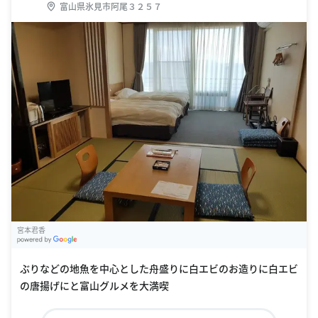
富山県氷見市阿尾３２５７
宮本君香
G
oogle Places
ぶりなどの地魚を中心とした舟盛りに白エビのお造りに白エビ
の唐揚げにと富山グルメを大満喫