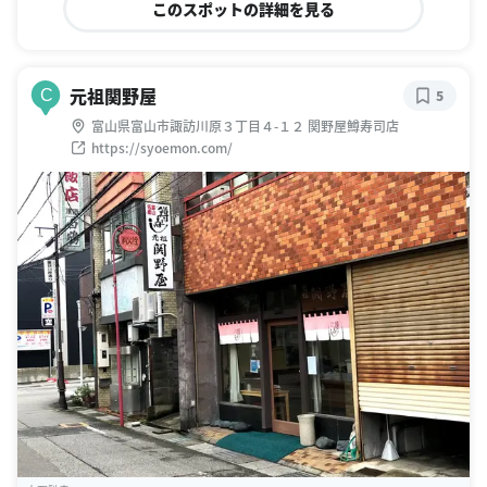
このスポットの詳細を見る
元祖関野屋
C
5
富山県富山市諏訪川原３丁目４-１２ 関野屋鱒寿司店
https://syoemon.com/