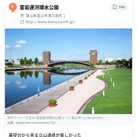
富岩運河環水公園
F
748
富山県富山市湊入船町１
http://www.kansui-park.jp/
県外ランナーも走る！富岩運河環水公園コース（富山市） | e-moshicom ...
出典：
moshicom.com/course/710
展望台から見る立山連峰が美しかった