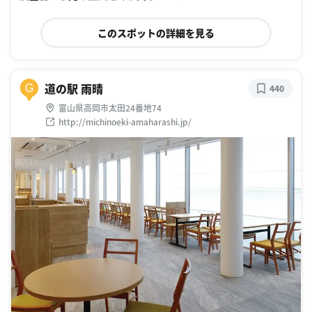
このスポットの詳細を見る
道の駅 雨晴
G
440
富山県高岡市太田24番地74
http://michinoeki-amaharashi.jp/