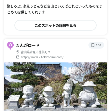
oogle Places
鰤しゃぶ、氷見うどんなど富山といえばこれといったものをま
とめて提供してくれます
このスポットの詳細を見る
まんがロード
O
106
富山県氷見市比美町２
http://www.kitokitohimi.com/