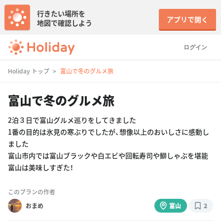
行きたい場所を
アプリで開く
地図で確認しよう
ログイン
Holiday トップ
富山で冬のグルメ旅
富山で冬のグルメ旅
2泊３日で富山グルメ巡りをしてきました
1番の目的は氷見の寒ぶりでしたが、想像以上のおいしさに感動し
ました
富山市内では富山ブラックや白エビや回転寿司や鰤しゃぶを堪能
富山は美味しすぎた！
このプランの作者
おまめ
富山
2