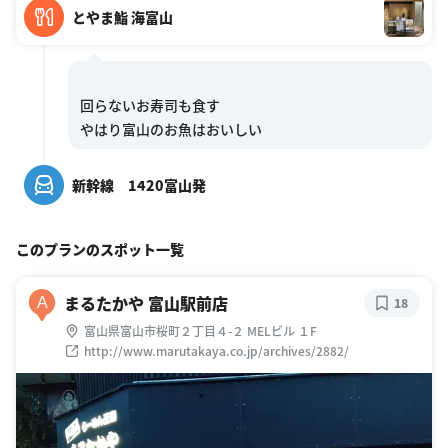
とやま鮨 海富山
回らないお寿司も食す
新幹線 1420富山発
このプランのスポット一覧
まるたかや 富山駅前店
A
18
富山県富山市桜町２丁目４-２ MELビル １F
http://www.marutakaya.co.jp/archives/2882/