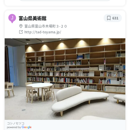
富山県美術館
J
631
富山県富山市木場町３-２０
http://tad-toyama.jp/
コシノセツコ
G