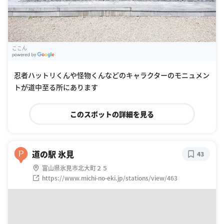
ここん
G
oogle Places
忍者ハットリくんや怪物くんなどのキャラクターのモニュメン
トが道中至る所にあります
このスポットの詳細を見る
道の駅 氷見
P
43
富山県氷見市北大町２５
https://www.michi-no-eki.jp/stations/view/463