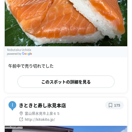
Nobutaka Uchida
G
oogle Places
午前中で売り切れでした
このスポットの詳細を見る
きときと寿し氷見本店
I
175
富山県氷見市上泉６５
http://kitokito.jp/