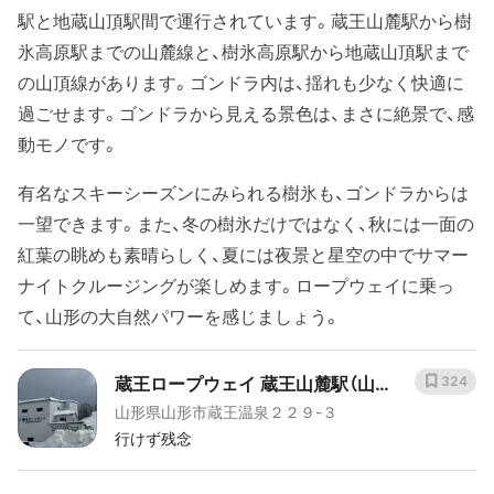
駅と地蔵山頂駅間で運行されています。蔵王山麓駅から樹
氷高原駅までの山麓線と、樹氷高原駅から地蔵山頂駅まで
の山頂線があります。ゴンドラ内は、揺れも少なく快適に
過ごせます。ゴンドラから見える景色は、まさに絶景で、感
動モノです。
有名なスキーシーズンにみられる樹氷も、ゴンドラからは
一望できます。また、冬の樹氷だけではなく、秋には一面の
紅葉の眺めも素晴らしく、夏には夜景と星空の中でサマー
ナイトクルージングが楽しめます。ロープウェイに乗っ
て、山形の大自然パワーを感じましょう。
蔵王ロープウェイ 蔵王山麓駅（山麓
324
山形県山形市蔵王温泉２２９-３
線）
行けず残念