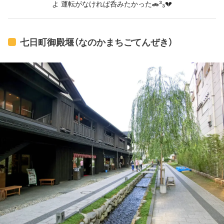
よ 運転がなければ呑みたかった🚗³₃💔
七日町御殿堰（なのかまちごてんぜき）