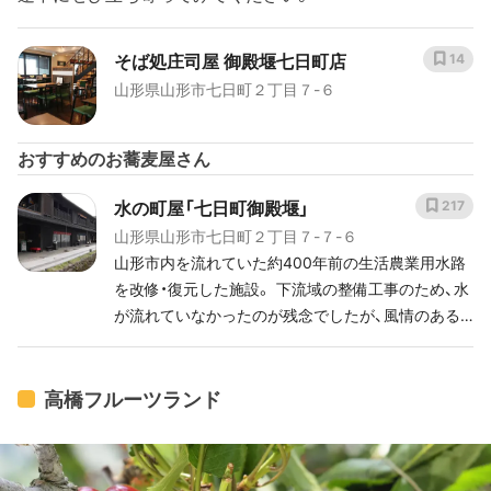
そば処庄司屋 御殿堰七日町店
14
山形県山形市七日町２丁目７-６
おすすめのお蕎麦屋さん
水の町屋「七日町御殿堰」
217
山形県山形市七日町２丁目７-７-６
山形市内を流れていた約400年前の生活農業用水路
を改修・復元した施設。 下流域の整備工事のため、水
が流れていなかったのが残念でしたが、風情のある
建物や柳の木は一休みには最適な空間でした。
高橋フルーツランド