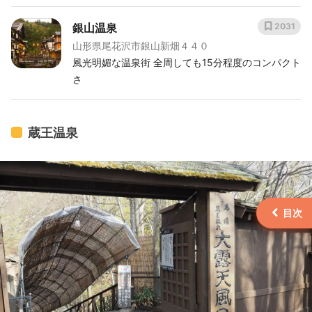
銀山温泉
2031
山形県尾花沢市銀山新畑４４０
風光明媚な温泉街 全周しても15分程度のコンパクト
さ
蔵王温泉