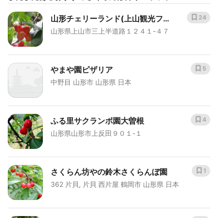
山形チェリーランド(上山観光フル
24
山形県上山市三上半道路１２４１-４７
ーツ園)
やまや園ピザリア
5
中野目 山形市 山形県 日本
ふる里サクランボ園大曽根
4
山形県山形市上反田９０１-１
さくらん坊やの鈴木さくらんぼ園
1
362 片貝, 片貝 西片屋 鶴岡市 山形県 日本