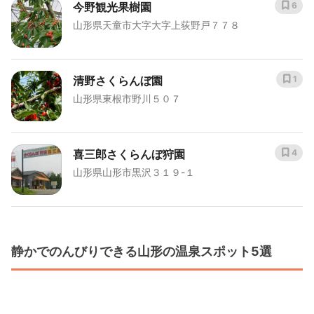
今野観光果樹園
6
山形県天童市大字大字上荻野戸７７８
清野さくらんぼ園
1
山形県東根市野川５０７
喜三郎さくらんぼ狩園
4
山形県山形市黒沢３１９-１
静かでのんびりできる山形の温泉スポット5選