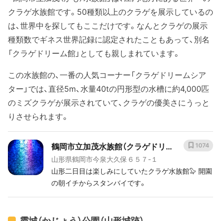
クラゲ水族館です。50種類以上のクラゲを展示しているの
は、世界中を探してもここだけです。なんとクラゲの展示
種類数でギネス世界記録に認定されたこともあって、別名
「クラゲドリーム館」としても親しまれています。
この水族館の、一番の人気コーナー「クラゲドリームシア
ター」では、直径5m、水量40tの円形型の水槽に約4,000匹
のミズクラゲが展示されていて、クラゲの優美さにうっと
りさせられます。
鶴岡市立加茂水族館（クラゲドリー
1074
山形県鶴岡市今泉大久保６５７-１
ム館）
山形二日目は楽しみにしていたクラゲ水族館🦭 開園
の朝イチからスタンバイです。
霞城（かじょう）公園（山形城跡）