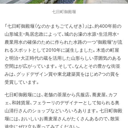
七日町御殿堰
「七日町御殿堰（なのかまちごてんぜき）」は、約400年前の
山形城主・鳥居忠政によって、城のお濠の水源・生活用水・
農業用水の確保のために作られた水路の一つ”御殿堰”が流
れるスポットとして2010年に誕生しました。木造の町屋
と明治・大正時代の蔵を活用した山形らしい雰囲気のある
空間はが広がっています。そして、なんとその豊かな街並
みは、グッドデザイン賞や東北建築賞をはじめ7つの賞を
受賞しています。
七日町御殿堰には、老舗の茶屋から呉服店、蕎麦屋、カフ
ェ、和雑貨屋、フェラーリのデザイナーとして知られる奥
山清行さんのショップなどいろいろあります。七日町御殿
堰には、おいしいお蕎麦屋さんがたくさんあるので、散策
途中にぜひ立ち寄ってみてください。