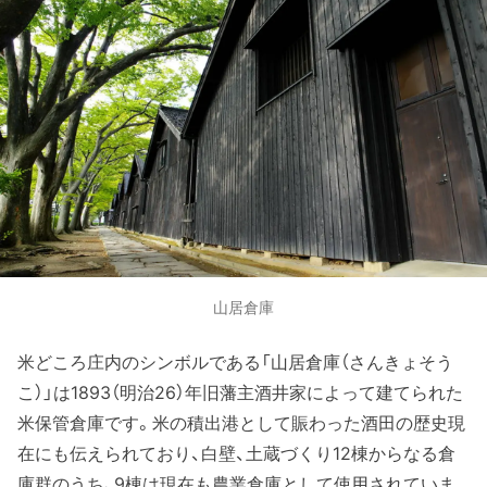
山居倉庫
米どころ庄内のシンボルである「山居倉庫（さんきょそう
こ）」は1893（明治26）年旧藩主酒井家によって建てられた
米保管倉庫です。米の積出港として賑わった酒田の歴史現
在にも伝えられており、白壁、土蔵づくり12棟からなる倉
庫群のうち、9棟は現在も農業倉庫として使用されていま