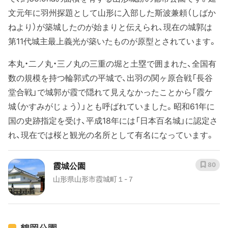
文元年に羽州探題として山形に入部した斯波兼頼（しばか
ねより）が築城したのが始まりと伝えられ、現在の城郭は
第11代城主最上義光が築いたものが原型とされています。
本丸・二ノ丸・三ノ丸の三重の堀と土塁で囲まれた、全国有
数の規模を持つ輪郭式の平城で、出羽の関ヶ原合戦「長谷
堂合戦」で城郭が霞で隠れて見えなかったことから「霞ケ
城（かすみがじょう）」とも呼ばれていました。昭和61年に
国の史跡指定を受け、平成18年には「日本百名城」に認定さ
れ、現在では桜と観光の名所として有名になっています。
霞城公園
80
山形県山形市霞城町１-７