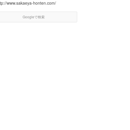
ttp://www.sakaeya-honten.com/
Googleで検索