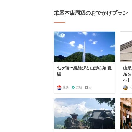
栄屋本店周辺のおでかけプラン
七ヶ宿〜縁結びと山形の麺 夏
山形
編
足を
へ】
侘助
宮城
5
ヒ