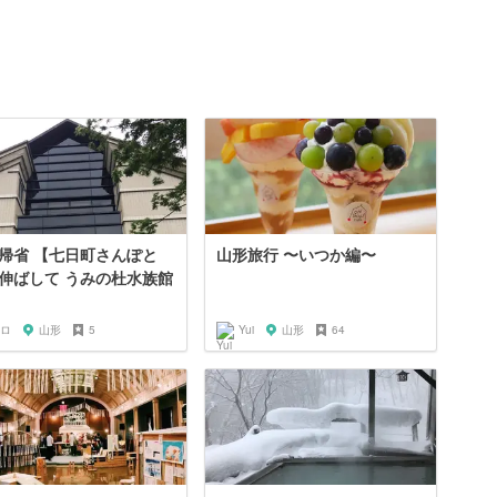
帰省 【七日町さんぽと
山形旅行 〜いつか編〜
伸ばして うみの杜水族館
ロ
山形
5
Yui
山形
64