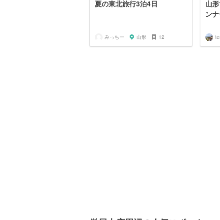
夏の東北旅行3泊4日
山形
ンナ
みっちー
山形
12
te